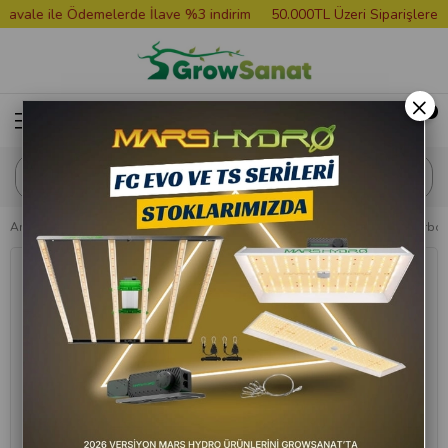
le ile Ödemelerde İlave %3 indirim
50.000TL Üzeri Siparişlere Gro
×
Anasayfa
Hazır Setler
Karbon Filtre Fan Setleri
880 m3 Can Lite Karbon 