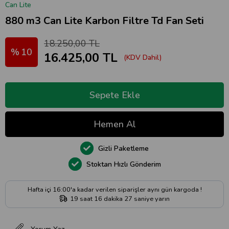
Can Lite
880 m3 Can Lite Karbon Filtre Td Fan Seti
18.250,00 TL
10
16.425,00 TL
(KDV Dahil)
Gizli Paketleme
Stoktan Hızlı Gönderim
Hafta içi 16:00'a kadar verilen siparişler aynı gün kargoda !
19
saat
16
dakika
27
saniye
yarın