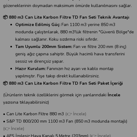
gözeneklerinin doymadan maksimum ömürde kullanılmasını sağlar.
📦 880 m3 Can Lite Karbon Filtre TD Fan Seti Teknik Avantajı
Optimize Edilmiş Güç:
Fan 1100 m3 yerine 850 m3
modunda çalıştırılarak, 880 m3'lük filtrenin "Güvenli Bölge"de
kalması sağlanır. Koku sızdırma riski sıfırdır.
Tam Uyumlu 200mm Sistem:
Fan ve filtre 200 mm (8 inç)
geniş ağız çapına sahiptir. Büyük hacimli hava transferini
sessiz ve dirençsiz yapar.
Hazır Kurulum:
Fanınızın hız ayarı ve kablo montajı
yapılmıştır. Fişe takıp direkt kullanabilirsiniz.
📦 880 m3 Can Lite Karbon Filtre TD Fan Seti Paket İçeriği
(Ürünlerin teknik özelliklerini görmek için yanlarındaki
İncele
yazısına tıklayabilirsiniz)
• Can Lite Karbon Filtre 880 m3
(👉 İncele)
• S&P TD 800/200 mm 1100 m3 Fan (850 m3 modunda montajlı)
(👉 İncele)
• AFS İzolesiz Hava Kanalı 5 Metre (203mm)
(👉 İncele)