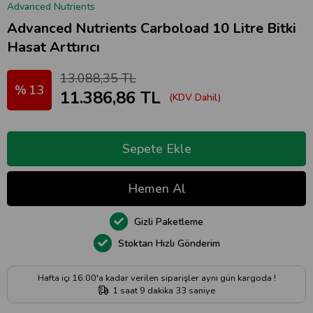
Advanced Nutrients
Advanced Nutrients Carboload 10 Litre Bitki
Hasat Arttırıcı
13.088,35 TL
13
11.386,86 TL
(KDV Dahil)
Gizli Paketleme
Stoktan Hızlı Gönderim
Hafta içi 16:00'a kadar verilen siparişler aynı gün kargoda !
1
saat
9
dakika
32
saniye