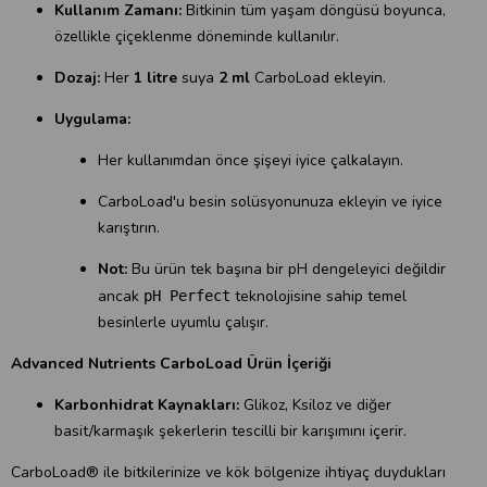
Kullanım Zamanı:
Bitkinin tüm yaşam döngüsü boyunca,
özellikle çiçeklenme döneminde kullanılır.
Dozaj:
Her
1 litre
suya
2 ml
CarboLoad ekleyin.
Uygulama:
Her kullanımdan önce şişeyi iyice çalkalayın.
CarboLoad'u besin solüsyonunuza ekleyin ve iyice
karıştırın.
Not:
Bu ürün tek başına bir pH dengeleyici değildir
ancak
teknolojisine sahip temel
pH Perfect
besinlerle uyumlu çalışır.
Advanced Nutrients CarboLoad Ürün İçeriği
Karbonhidrat Kaynakları:
Glikoz, Ksiloz ve diğer
basit/karmaşık şekerlerin tescilli bir karışımını içerir.
CarboLoad® ile bitkilerinize ve kök bölgenize ihtiyaç duydukları