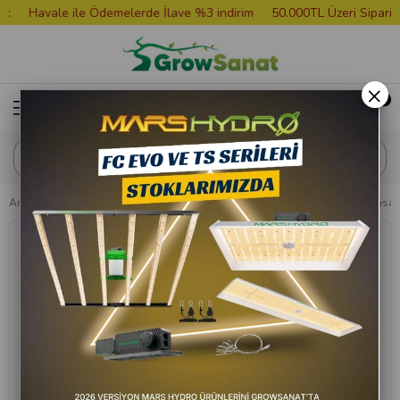
Havale ile Ödemelerde İlave %3 indirim
50.000TL Üzeri Siparişlere
×
Anasayfa
Bitki Besini
Advanced Nutrients Carboload 10 Litre Bitki Hasat A