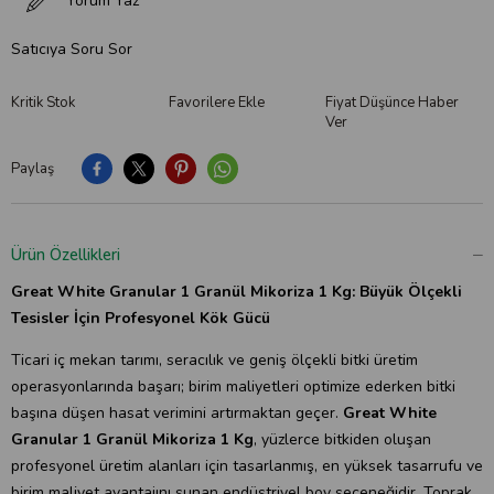
Yorum Yaz
Satıcıya Soru Sor
Kritik Stok
Favorilere Ekle
Fiyat Düşünce Haber
Ver
Paylaş
Ürün Özellikleri
Great White Granular 1 Granül Mikoriza 1 Kg: Büyük Ölçekli
Tesisler İçin Profesyonel Kök Gücü
Ticari iç mekan tarımı, seracılık ve geniş ölçekli bitki üretim
operasyonlarında başarı; birim maliyetleri optimize ederken bitki
başına düşen hasat verimini artırmaktan geçer.
Great White
Granular 1 Granül Mikoriza 1 Kg
, yüzlerce bitkiden oluşan
profesyonel üretim alanları için tasarlanmış, en yüksek tasarrufu ve
birim maliyet avantajını sunan endüstriyel boy seçeneğidir. Toprak