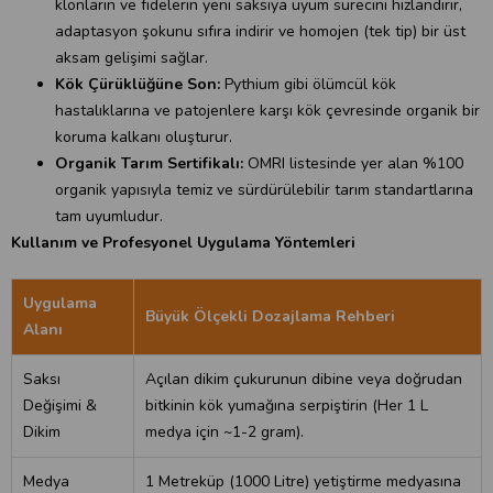
klonların ve fidelerin yeni saksıya uyum sürecini hızlandırır,
adaptasyon şokunu sıfıra indirir ve homojen (tek tip) bir üst
aksam gelişimi sağlar.
Kök Çürüklüğüne Son:
Pythium gibi ölümcül kök
hastalıklarına ve patojenlere karşı kök çevresinde organik bir
koruma kalkanı oluşturur.
Organik Tarım Sertifikalı:
OMRI listesinde yer alan %100
organik yapısıyla temiz ve sürdürülebilir tarım standartlarına
tam uyumludur.
Kullanım ve Profesyonel Uygulama Yöntemleri
Uygulama
Büyük Ölçekli Dozajlama Rehberi
Alanı
Saksı
Açılan dikim çukurunun dibine veya doğrudan
Değişimi &
bitkinin kök yumağına serpiştirin (Her 1 L
Dikim
medya için ~1-2 gram).
Medya
1 Metreküp (1000 Litre) yetiştirme medyasına