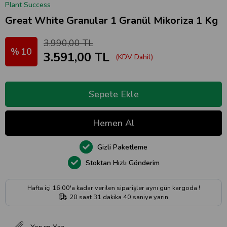
Plant Success
Great White Granular 1 Granül Mikoriza 1 Kg
3.990,00 TL
10
3.591,00 TL
(KDV Dahil)
Gizli Paketleme
Stoktan Hızlı Gönderim
Hafta içi 16:00'a kadar verilen siparişler aynı gün kargoda !
20
saat
31
dakika
39
saniye
yarın