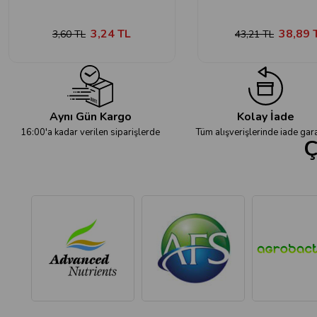
3,24 TL
38,89 
3,60 TL
43,21 TL
Aynı Gün Kargo
Kolay İade
16:00'a kadar verilen siparişlerde
Tüm alışverişlerinde iade gara
Ç