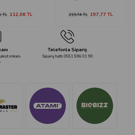
112,06 TL
197,77 TL
1 TL
219,74 TL
kanı
Telefonla Sipariş
taksit imkanı
Sipariş hattı 0551 596 01 90
r