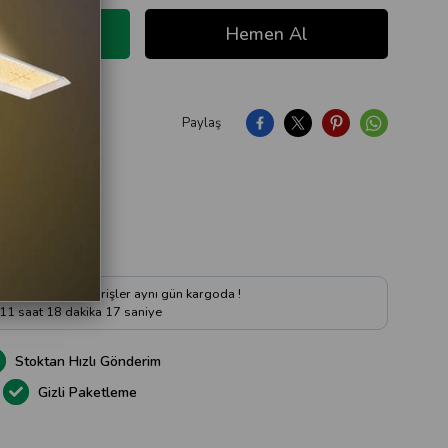
Paylaş
ıya Soru Sor
 kadar verilen siparişler aynı gün kargoda !
11
saat
18
dakika
16
saniye
Stoktan Hızlı Gönderim
Gizli Paketleme