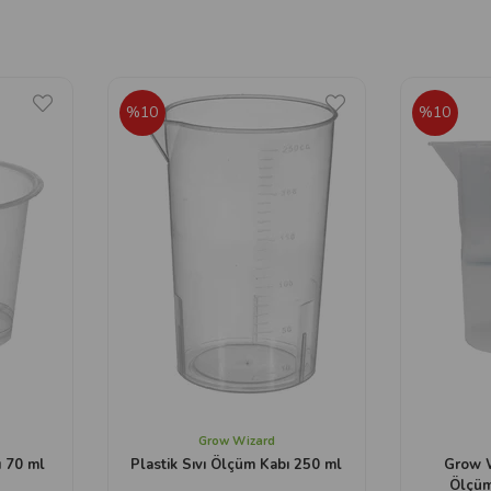
%10
%10
Grow Wizard
ı 70 ml
Plastik Sıvı Ölçüm Kabı 250 ml
Grow W
Ölçüm