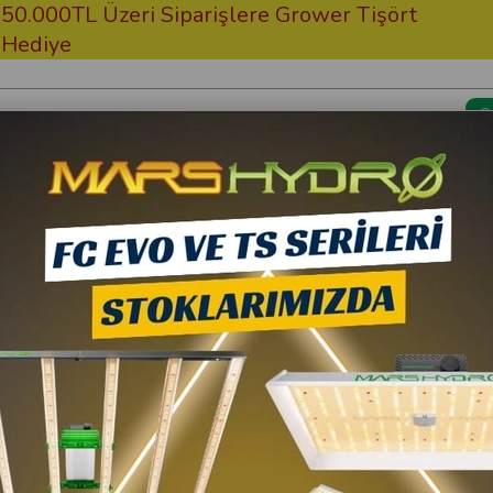
.000TL Üzeri Siparişlere Grower Tişört
Üc
diye
Kargom Nerede?
Bitki Besi
vı Ölçüm Kabı Pro 250 ml
Grow Wizard
Grow Wizard Plastik 
103,48 TL
10
93,13 TL
(KDV Dahi