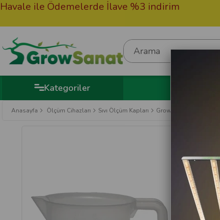
vale ile Ödemelerde İlave %3 indirim
50
He
Kategoriler
Anasayfa
Ölçüm Cihazları
Sıvı Ölçüm Kapları
Grow Wizard Plastik Sı