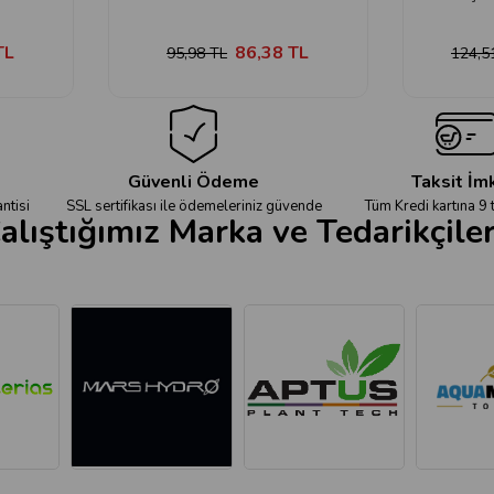
TL
86,38 TL
95,98 TL
124,5
Güvenli Ödeme
Taksit İm
ntisi
SSL sertifikası ile ödemeleriniz güvende
Tüm Kredi kartına 9 
alıştığımız Marka ve Tedarikçile