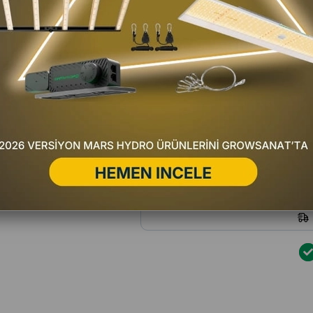
Favorilere Ekle
Fiyat Düşünce Haber Ver
Satıc
Yorum Yaz
Hafta içi 16:00'a