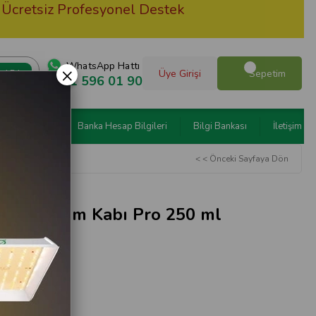
retsiz Profesyonel Destek
Ha
WhatsApp Hattı
×
Üye Girişi
Sepetim
0551 596 01 90
n Programları
Banka Hesap Bilgileri
Bilgi Bankası
İletişim
< < Önceki Sayfaya Dön
Sıvı Ölçüm Kabı Pro 250 ml
l)