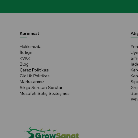
Kurumsal
Alı
Hakkımızda
Yen
İletişim
Üye
KVKK
Șif
Blog
İad
Çerez Politikası
Kar
Gizlilik Politikası
Kar
Markalarımız
Sip
Sıkça Sorulan Sorular
Gro
Mesafeli Satış Sözleşmesi
Ban
Wha