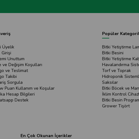
şveriş
Popüler Kategori
i Üyelik
Bitki Yetiştirme La
 Girişi
Bitki Besini
remi Unuttum
Bitki Yetiştirme Kab
e ve Değişim Koşulları
Havalandırma Sist
go ve Teslimat
Torf ve Toprak
go Takibi
Hidroponik Sisteml
ariş Sorgula
Saksılar
w Puan Kullanım ve Koşular
Bitki Böcek ve Mant
ka Hesap Bilgileri
İklim Kontrol Cihazl
tsapp Destek
Bitki Besin Program
Grower Tişört
En Çok Okunan İçerikler