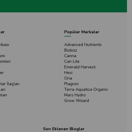
ler
Popüler Markalar
mbası
Advanced Nutrients
Biobizz
ini
Canna
emleri
Can Lite
Emerald Harvest
er
Hesi
Ona
ar İlaçları
Plagron
arı
Terra Aquatica Organic
ları
Mars Hydro
Grow Wizard
Son Eklenen Bloglar