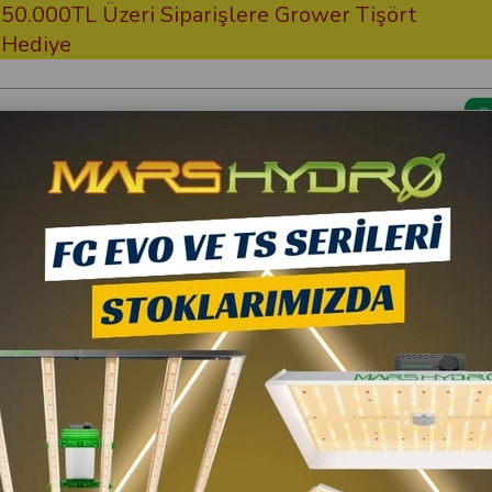
0TL Üzeri Siparişlere Grower Tişört
Ücre
ye
Kargom Nerede?
Bitki Besi
 Box 12X600W
Grow Wizard
Grow Wizard Timer
12.905,00 TL
10
11.614,50 TL
(K