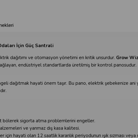
ekleri
aları İçin Güç Santrali
ektrik dağıtımı ve otomasyon yönetimi en kritik unsurdur.
Grow Wiz
yan, endüstriyel standartlarda üretilmiş bir kontrol panosudur.
geli dağıtmak hayati önem taşır. Bu pano, elektrik şebekenize ani y
dır.
t bölerek sigorta atma problemlerini engeller.
alzemeleri ve yanmaz dış kasa kalitesi.
için hayati olan 12 saatlik karanlık periyodunun ışık sızması veya r