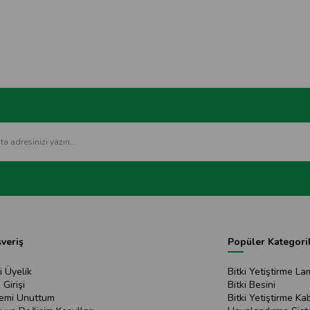
şveriş
Popüler Kategori
i Üyelik
Bitki Yetiştirme La
 Girişi
Bitki Besini
remi Unuttum
Bitki Yetiştirme Kab