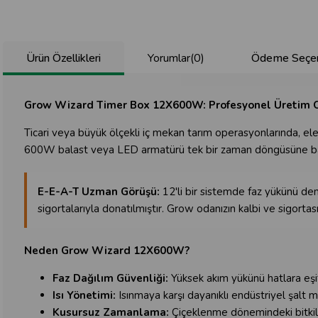
Ürün Özellikleri
Yorumlar
(0)
Ödeme Seçen
Grow Wizard Timer Box 12X600W: Profesyonel Üretim Od
Ticari veya büyük ölçekli iç mekan tarım operasyonlarında, el
600W balast veya LED armatürü tek bir zaman döngüsüne bağla
E-E-A-T Uzman Görüşü:
12'li bir sistemde faz yükünü den
sigortalarıyla donatılmıştır. Grow odanızın kalbi ve sigortası
Neden Grow Wizard 12X600W?
Faz Dağılım Güvenliği:
Yüksek akım yükünü hatlara eşi
Isı Yönetimi:
Isınmaya karşı dayanıklı endüstriyel şalt m
Kusursuz Zamanlama:
Çiçeklenme dönemindeki bitkiler 