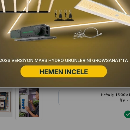
Kritik Stok
Favorilere Ekle
Fiyat Düşünce Haber Ver
Satıc
Yorum Yaz
Hafta içi 16:00'a
2