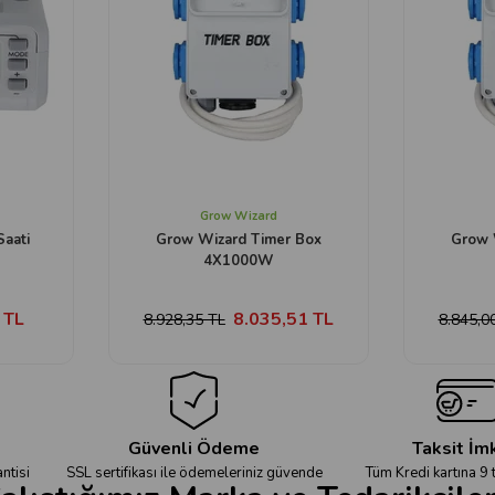
Grow Wizard
Saati
Grow Wizard Timer Box
Grow 
4X1000W
 TL
8.035,51 TL
8.928,35 TL
8.845,0
Güvenli Ödeme
Taksit İm
ntisi
SSL sertifikası ile ödemeleriniz güvende
Tüm Kredi kartına 9 