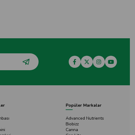
ler
Popüler Markalar
mbası
Advanced Nutrients
Biobizz
ini
Canna