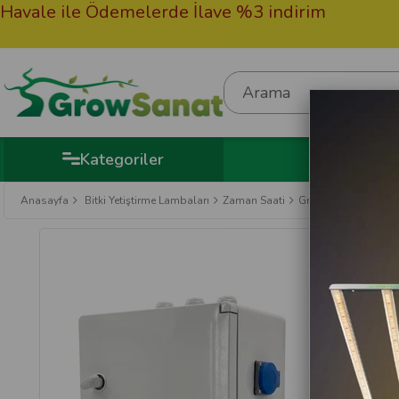
e ile Ödemelerde İlave %3 indirim
50.00
Hedi
Kategoriler
Anasayfa
Bitki Yetiştirme Lambaları
Zaman Saati
Grow Wizard Timer