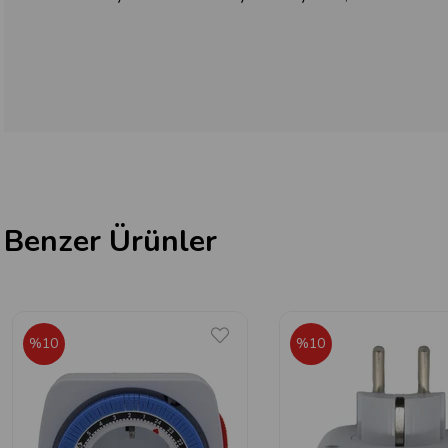
Benzer Ürünler
%10
%10