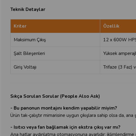
Teknik Detaylar
Kriter
Özellik
Maksimum Çıkış
12 x 600W HPS
Şalt Bileşenleri
Yüksek amperajl
Giriş Voltajı
Trifaze (3 Faz)
Sıkça Sorulan Sorular (People Also Ask)
- Bu panonun montajını kendim yapabilir miyim?
Ürün tak-çalıştır mimarisine uygun çıkışlara sahip olsa da, ana 
- Isıtıcı veya fan bağlamak için ekstra çıkış var mı?
Ana hatlar aydınlatma otomasyonuna ayarlıdır; iklimlendirme sist