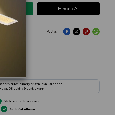
Paylaş
ıya Soru Sor
 kadar verilen siparişler aynı gün kargoda !
0
saat
58
dakika
8
saniye
yarın
Stoktan Hızlı Gönderim
Gizli Paketleme