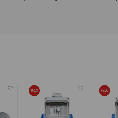
%10
%10