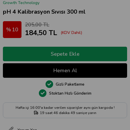
Growth Technology
pH 4 Kalibrasyon Sıvısı 300 ml
205,00 TL
10
184,50 TL
(KDV Dahil)
Gizli Paketleme
Stoktan Hızlı Gönderim
Hafta içi 16:00'a kadar verilen siparişler aynı gün kargoda !
19
saat
46
dakika
48
saniye
yarın