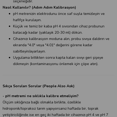
seçeneğidir.
Nasıl Kullanılır? (Adım Adım Kalibrasyon)
pH metrenizin elektrodunu önce saf suyla temizleyin ve
hafifçe kurulayın.
Küçük ve temiz bir kaba pH 4 sıvısından cihaz probunun
batacağı kadar (yaklaşık 20-30 ml) dökün.
Cihazınızı kalibrasyon moduna alın, probu sıvıya daldırın ve
ekranda "4.0" veya "4.01" değerini görene kadar
sabitleyin/ayarlayın.
Uygulama bittikten sonra kapta kalan sıvıyı geri şişeye
dökmeyin (kontaminasyonu önlemek için çöpe atın).
Sıkça Sorulan Sorular (People Also Ask)
- pH metremi ne sıklıkla kalibre etmeliyim?
Ölçüm sıklığınıza bağlı olmakla birlikte, özellikle
hidroponik/topraksız tarım yapıyorsanız haftada bir, toprak
yetiştiriciliğinde ise en geç iki haftada bir cihazınızı pH 4 ve pH 7