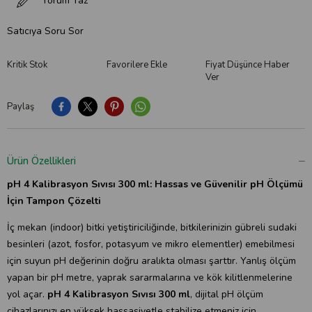
Yorum Yaz
Satıcıya Soru Sor
Kritik Stok
Favorilere Ekle
Fiyat Düşünce Haber
Ver
Paylaş
Ürün Özellikleri
pH 4 Kalibrasyon Sıvısı 300 ml: Hassas ve Güvenilir pH Ölçümü
İçin Tampon Çözelti
İç mekan (indoor) bitki yetiştiriciliğinde, bitkilerinizin gübreli sudaki
besinleri (azot, fosfor, potasyum ve mikro elementler) emebilmesi
için suyun pH değerinin doğru aralıkta olması şarttır. Yanlış ölçüm
yapan bir pH metre, yaprak sararmalarına ve kök kilitlenmelerine
yol açar.
pH 4 Kalibrasyon Sıvısı 300 ml
, dijital pH ölçüm
cihazlarınızı en yüksek hassasiyetle stabilize etmeniz için