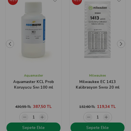
%10
%10
Aquamaster
Milwaukee
Aquamaster KCL Prob
Milwaukee EC 1413
Koruyucu Sıvı 100 ml
Kalibrasyon Sıvısı 20 ml
387,50 TL
119,34 TL
430,55 TL
132,60 TL
Sepete Ekle
Sepete Ekle