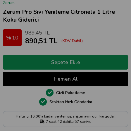
Zerum
Zerum Pro Sıvı Yenileme Citronela 1 Litre
Koku Giderici
989,45 TL
10
890,51 TL
(KDV Dahil)
Gizli Paketleme
Stoktan Hızlı Gönderim
Hafta içi 16:00'a kadar verilen siparişler aynı gün kargoda !
7
saat
42
dakika
56
saniye