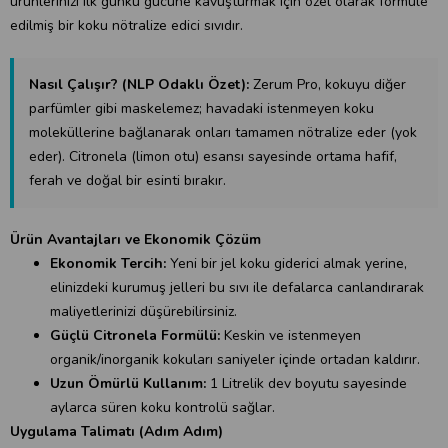
ürünlerinizi ilk günkü gücüne kavuşturmak için özel olarak formüle
edilmiş bir koku nötralize edici sıvıdır.
Nasıl Çalışır? (NLP Odaklı Özet):
Zerum Pro, kokuyu diğer
parfümler gibi maskelemez; havadaki istenmeyen koku
moleküllerine bağlanarak onları tamamen nötralize eder (yok
eder). Citronela (limon otu) esansı sayesinde ortama hafif,
ferah ve doğal bir esinti bırakır.
Ürün Avantajları ve Ekonomik Çözüm
Ekonomik Tercih:
Yeni bir jel koku giderici almak yerine,
elinizdeki kurumuş jelleri bu sıvı ile defalarca canlandırarak
maliyetlerinizi düşürebilirsiniz.
Güçlü Citronela Formülü:
Keskin ve istenmeyen
organik/inorganik kokuları saniyeler içinde ortadan kaldırır.
Uzun Ömürlü Kullanım:
1 Litrelik dev boyutu sayesinde
aylarca süren koku kontrolü sağlar.
Uygulama Talimatı (Adım Adım)