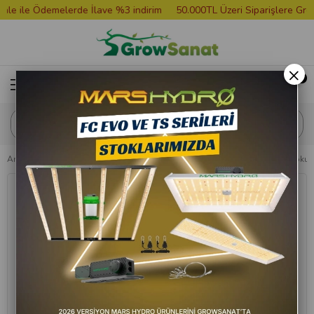
 ile Ödemelerde İlave %3 indirim
50.000TL Üzeri Siparişlere Grower
×
Anasayfa
Koku Gidericiler
Zerum Pro Sıvı Yenileme Citronela 1 Litre Koku 