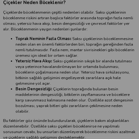
Çiçekler Neden Böceklenir?
Çiçeklerde böceklenmenin çeşitli nedenleri olabilir. Saksı çiçeklerinin
böceklenme riskini artıran başlıca faktörler arasında toprağın fazla nemli
olması, yetersiz hava akışı, besin dengesizliği ve çevresel faktörler yer
alır. Böceklenmenin yaygın nedenleri şunlardır:
Toprak Neminin Fazla Olması:
Saksı çiçeklerinin böceklenmesine
neden olan en önemli faktörlerden biri, toprağın gereğinden fazla
nemli tutulmasıdır. Fazla nem, mantar sivrisinekleri gibi böceklerin
üremesi için ideal bir ortam sağlar.
Yetersiz Hava Akışı:
Saksı çiçeklerinin sıkışık bir alanda tutulması
veya yeterince havalandırılmayan bir ortamda bulunması,
böceklerin çoğalmasına neden olur. Yetersiz hava sirkülasyonu,
bitkinin sağlıklı gelişimini engelleyerek zararlılara açık hale
gelmesine yol açar.
Besin Dengesizliği:
Çiçeklerin toprağında bulunan besin
maddelerinin dengesizliği, bitkilerin zayıflamasına ve böceklere
karşı savunmasız kalmasına neden olur. Özellikle azot dengesinin
bozulması, yaprak bitleri gibi zararlıların çekilmesine neden
olabilir.
Bu faktörler göz önünde bulundurularak, çiçeklerin bakım alışkanlıkları
düzenlenebilir. Özellikle saksı çiçekleri böceklenirse ne yapılmalı
sorusunun cevabı, bu unsurları düzenleyerek böceklenme riskini azaltmak
ve çiçeklerin sağlıklı gelişimini desteklemektir.