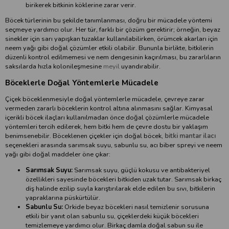
birikerek bitkinin köklerine zarar verir.
Böcek türlerinin bu şekilde tanımlanması, doğru bir mücadele yöntemi
seçmeye yardımcı olur. Her tür, farklı bir çözüm gerektirir; örneğin, beyaz
sinekler için sarı yapışkan tuzaklar kullanılabilirken, örümcek akarları için
neem yağı gibi doğal çözümler etkili olabilir. Bununla birlikte, bitkilerin
düzenli kontrol edilmemesi ve nem dengesinin kaçırılması, bu zararlıların
saksılarda hızla kolonileşmesine
meyil
uyandırabilir.
Böceklerle Doğal Yöntemlerle Mücadele
Çiçek böceklenmesiyle doğal yöntemlerle mücadele, çevreye zarar
vermeden zararlı böceklerin kontrol altına alınmasını sağlar. Kimyasal
içerikli böcek ilaçları kullanılmadan önce doğal çözümlerle mücadele
yöntemleri tercih edilerek, hem bitki hem de çevre dostu bir yaklaşım
benimsenebilir. Böceklenen çiçekler için doğal böcek,
bitki mantar ilacı
seçenekleri arasında sarımsak suyu, sabunlu su, acı biber spreyi ve neem
yağı gibi doğal maddeler öne çıkar:
Sarımsak Suyu:
Sarımsak suyu, güçlü kokusu ve antibakteriyel
özellikleri sayesinde böcekleri bitkiden uzak tutar. Sarımsak birkaç
diş halinde ezilip suyla karıştırılarak elde edilen bu sıvı, bitkilerin
yapraklarına püskürtülür.
Sabunlu Su:
Orkide beyaz böcekleri nasıl temizlenir sorusuna
etkili bir yanıt olan sabunlu su, çiçeklerdeki küçük böcekleri
temizlemeye yardımcı olur. Birkaç damla doğal sabun su ile