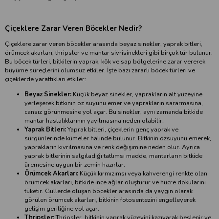
Çiçeklere Zarar Veren Böcekler Nedir?
Çiçeklere zarar veren böcekler arasında beyaz sinekler, yaprak bitleri,
örümcek akarları, thripsler ve mantar sivrisinekleri gibi birçok tür bulunur.
Bu böcek türleri, bitkilerin yaprak, kök ve sap bölgelerine zarar vererek
büyüme süreçlerini olumsuz etkiler. İşte bazı zararlı böcek türleri ve
çiçeklerde yarattıkları etkiler:
Beyaz Sinekler:
Küçük beyaz sinekler, yaprakların alt yüzeyine
yerleşerek bitkinin öz suyunu emer ve yaprakların sararmasına,
cansız görünmesine yol açar. Bu sinekler, aynı zamanda bitkide
mantar hastalıklarının yayılmasına neden olabilir.
Yaprak Bitleri:
Yaprak bitleri, çiçeklerin genç yaprak ve
sürgünlerinde kümeler halinde bulunur. Bitkinin özsuyunu emerek,
yaprakların kıvrılmasına ve renk değişimine neden olur. Ayrıca
yaprak bitlerinin salgıladığı tatlımsı madde, mantarların bitkide
üremesine uygun bir zemin hazırlar.
Örümcek Akarları:
Küçük kırmızımsı veya kahverengi renkte olan
örümcek akarları, bitkide ince ağlar oluşturur ve hücre dokularını
tüketir. Güllerde oluşan böcekler arasında da yaygın olarak
görülen örümcek akarları, bitkinin fotosentezini engelleyerek
gelişim geriliğine yol açar.
Thripsler:
Thripsler, bitkinin yaprak yüzeyini kazıyarak beslenir ve