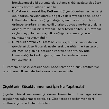
böceklenmesi gibi durumlarda, sulama sıklığı azaltılarak böcek
üremesi kontrol altına alınabilir.
Doğal ve Kimyasal İlaç Kullanımı:
Çiçek böceklenmesine ne iyi
gelir sorusuna yanıt olarak, doğal ya da kimyasal böcek ilaçları
kullanılabilir. Neem yağı gibi doğal çözümler yaprak biti ve
örümcek akarlarına karşı etkili olurken, beyaz sinekler gibi daha
dirençli zararlılar için kimyasal ilaçlar tercih edilebilir. Kimyasal
ilaçların uygulamasında, bitki sağlığını korumak için ürün
talimatlarına uyulmalıdır.
Düzenli Kontrol ve Temizlik:
Saksı çiçeklerinin yaprakları ve
gövdeleri düzenli olarak incelenerek, zararlıların erken tespit
edilmesi sağlanır. Böceklerin yaprakların alt yüzeyinde
kümelendiği fark edildiğinde, nemli bir bezle silinerek
temizlenebilir.
Bu yöntemler, saksı çiçeklerindeki böceklenme sorununu hafifletir ve
zararlıların bitkiye daha fazla zarar vermesini önler.
Çiçeklerin Böceklenmemesi İçin Ne Yapılmalı?
Çiçeklerin böceklenmemesi için düzenli bakım, temizlik ve uygun ortam
koşullarının sağlanması gereklidir. Çiçeklerde böceklenme riskini
azaltmak için şu adımlar izlenebilir: