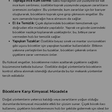
Toprağa İnce Kum Serme:
Saksı toprağının üst yüzeyine bir kat
ince kum serilmesi, özellikle toprak yüzeyinde yaşayan zararlıların
üremesini zorlaştırır. Bu yöntemde, kum zararlılar için bir bariyer
oluşturarak, böceklerin toprak içine girip çıkmasını engeller. Bu
aynı zamanda toprağın hava almasını da sağlar.
El ile Temizlik:
Çiçek diplerindeki böcekleri temizlemek için
doğrudan elle müdahale yapılabilir. Yaprak ve gövde üzerindeki
böcekler nazikçe toplanarak uzaklaştırılır; bu, bitkiye zarar
vermeden hızlı bir temizlik sağlar.
Yapışkan Tuzaklar:
Özellikle beyaz sinek ve mantar sivrisinekleri
gibi uçucu böcekler için yapışkan tuzaklar kullanılabilir. Bitkinin
yakınına yerleştirilen bu tuzaklar, böcekleri çekerek onların
çiçeklere zarar vermesini önler.
Bu fiziksel engeller, böceklenme riskini azaltarak çiçeklerin sağlıklı
büyümesine katkıda bulunur. Özellikle doğal yöntemlerle böceklerin
kontrol altına alınmak istendiği durumlarda bu tür mekanik yöntemler
tercih edilebilir.
Böceklere Karşı Kimyasal Mücadele
Doğal yöntemlerin yetersiz kaldığı veya zararlıların yoğun olduğu
durumlarda kimyasal mücadele etkili bir çözüm sunar. Çiçek böcek ilacı
kullanımı, çiçeklerin böceklenmesini hızlı bir şekilde gidermek için ideal bir