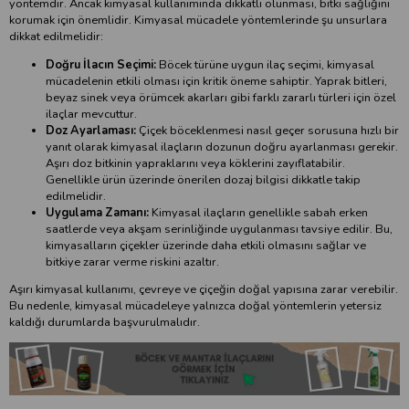
yöntemdir. Ancak kimyasal kullanımında dikkatli olunması, bitki sağlığını
korumak için önemlidir. Kimyasal mücadele yöntemlerinde şu unsurlara
dikkat edilmelidir:
Doğru İlacın Seçimi:
Böcek türüne uygun ilaç seçimi, kimyasal
mücadelenin etkili olması için kritik öneme sahiptir. Yaprak bitleri,
beyaz sinek veya örümcek akarları gibi farklı zararlı türleri için özel
ilaçlar mevcuttur.
Doz Ayarlaması:
Çiçek böceklenmesi nasıl geçer sorusuna hızlı bir
yanıt olarak kimyasal ilaçların dozunun doğru ayarlanması gerekir.
Aşırı doz bitkinin yapraklarını veya köklerini zayıflatabilir.
Genellikle ürün üzerinde önerilen dozaj bilgisi dikkatle takip
edilmelidir.
Uygulama Zamanı:
Kimyasal ilaçların genellikle sabah erken
saatlerde veya akşam serinliğinde uygulanması tavsiye edilir. Bu,
kimyasalların çiçekler üzerinde daha etkili olmasını sağlar ve
bitkiye zarar verme riskini azaltır.
Aşırı kimyasal kullanımı, çevreye ve çiçeğin doğal yapısına zarar verebilir.
Bu nedenle, kimyasal mücadeleye yalnızca doğal yöntemlerin yetersiz
kaldığı durumlarda başvurulmalıdır.