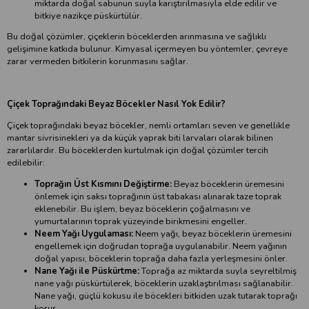
miktarda doğal sabunun suyla karıştırılmasıyla elde edilir ve
bitkiye nazikçe püskürtülür.
Bu doğal çözümler, çiçeklerin böceklerden arınmasına ve sağlıklı
gelişimine katkıda bulunur. Kimyasal içermeyen bu yöntemler, çevreye
zarar vermeden bitkilerin korunmasını sağlar.
Çiçek Toprağındaki Beyaz Böcekler Nasıl Yok Edilir?
Çiçek toprağındaki beyaz böcekler, nemli ortamları seven ve genellikle
mantar sivrisinekleri ya da küçük yaprak biti larvaları olarak bilinen
zararlılardır. Bu böceklerden kurtulmak için doğal çözümler tercih
edilebilir:
Toprağın Üst Kısmını Değiştirme:
Beyaz böceklerin üremesini
önlemek için saksı toprağının üst tabakası alınarak taze toprak
eklenebilir. Bu işlem, beyaz böceklerin çoğalmasını ve
yumurtalarının toprak yüzeyinde birikmesini engeller.
Neem Yağı Uygulaması:
Neem yağı, beyaz böceklerin üremesini
engellemek için doğrudan toprağa uygulanabilir. Neem yağının
doğal yapısı, böceklerin toprağa daha fazla yerleşmesini önler.
Nane Yağı ile Püskürtme:
Toprağa az miktarda suyla seyreltilmiş
nane yağı püskürtülerek, böceklerin uzaklaştırılması sağlanabilir.
Nane yağı, güçlü kokusu ile böcekleri bitkiden uzak tutarak toprağı
korur.