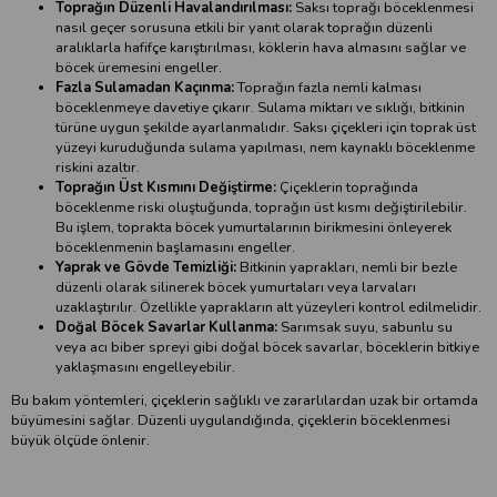
Toprağın Düzenli Havalandırılması:
Saksı toprağı böceklenmesi
nasıl geçer sorusuna etkili bir yanıt olarak toprağın düzenli
aralıklarla hafifçe karıştırılması, köklerin hava almasını sağlar ve
böcek üremesini engeller.
Fazla Sulamadan Kaçınma:
Toprağın fazla nemli kalması
böceklenmeye davetiye çıkarır. Sulama miktarı ve sıklığı, bitkinin
türüne uygun şekilde ayarlanmalıdır. Saksı çiçekleri için toprak üst
yüzeyi kuruduğunda sulama yapılması, nem kaynaklı böceklenme
riskini azaltır.
Toprağın Üst Kısmını Değiştirme:
Çiçeklerin toprağında
böceklenme riski oluştuğunda, toprağın üst kısmı değiştirilebilir.
Bu işlem, toprakta böcek yumurtalarının birikmesini önleyerek
böceklenmenin başlamasını engeller.
Yaprak ve Gövde Temizliği:
Bitkinin yaprakları, nemli bir bezle
düzenli olarak silinerek böcek yumurtaları veya larvaları
uzaklaştırılır. Özellikle yaprakların alt yüzeyleri kontrol edilmelidir.
Doğal Böcek Savarlar Kullanma:
Sarımsak suyu, sabunlu su
veya acı biber spreyi gibi doğal böcek savarlar, böceklerin bitkiye
yaklaşmasını engelleyebilir.
Bu bakım yöntemleri, çiçeklerin sağlıklı ve zararlılardan uzak bir ortamda
büyümesini sağlar. Düzenli uygulandığında, çiçeklerin böceklenmesi
büyük ölçüde önlenir.