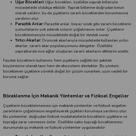
Uğur Böcekleri:
Uğur böcekleri, özellikle yaprak bitleriyle
mücadelede oldukça etkilidir. Yaprak bitlerine doğrudan besin
olarak saldırır, bu da çiçeklerin zararlı böceklerden korunmasına
yardımcı olur.
Parazitik Arılar:
Parazitik arılar, beyaz sinek gibi zararlı böceklerin
yumurtalarını yok ederek onların çoğalmasını önler. Çiçeklerin
böceklenmesiyle mücadelede doğal bir destek sunar.
Yırtıcı Akarlar:
Örümcek akarlarıyla mücadelede kullanılan yırtıcı
akarlar, zararlı akar popülasyonunu dengeler. Özellikle
yapraklarda ince ağlar oluşturan zararlı akarların etkilerini azaltır.
Faydalı böceklerin kullanımı, hem çiçeklerin sağlıklı bir şekilde
büyümesine olanak tanır hem de ekosistemi destekler. Bu yöntem,
böceklenen çiçeklere yönelik doğal bir çözüm sunarken, uzun vadeli bir
koruma sağlar.
Böceklenme İçin Mekanik Yöntemler ve Fiziksel Engeller
Çiçeklerin böceklenmemesi için mekanik yöntemler ve fiziksel engeller,
zararlıların çoğalmasını engelleyerek çiçekleri korumaya yardımcı olur.
Bu yöntemler, doğrudan fiziksel müdahalelerle böceklerin çiçeklere ve
toprağa zarar vermesini önler. Özellikle saksı toprağı böceklenmesi
durumunda şu mekanik ve fiziksel yöntemler uygulanabilir: