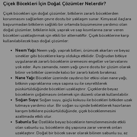
Çiçek Böcekleri İçin Doğal Çözümler Nelerdir?
Çiçek böcekleri için doğal çözümler, bitkilerin zararlı böceklerden
korunmasını sağlarken çevre dostu bir yaklaşım sunar. Kimyasal ilaçlara
başvurmadan bitkilerin sağlıklı bir ortamda büyümesine yardımcı olan
doğal çözümler, bitkilerin kök, yaprak ve sap kısımlarına zarar veren
böcekleri uzaklaştırmak için etkili bir alternatiftir. Çiçek böceklerine karşı
kullanılabilecek bazı doğal çözümler:
Neem Yağı:
Neem yağı, yaprak bitleri, örümcek akarları ve beyaz
sinekler gibi böceklere karşı oldukça etkilidir. Doğrudan bitkiye
uygulanarak zararlı böceklerin üremesini engeller ve larvalarını
yok eder. Aynı zamanda, neem yağı çevre dostu bir çözüm olarak
bilinir ve bitkiler üzerinde kalıcı bir zararlı kalıntı bırakmaz.
Nane Yağı:
Böcekler üzerinde caydırıcı bir etkisi olan nane yağı,
bitkinin yapraklarına veya sapına su ile seyreltilerek
püskürtüldüğünde böcekleri uzaklaştırır. Çiçeklerde beyaz
böceklerin çoğalmasını önlemek için düzenli olarak kullanılabilir.
Soğan Suyu:
Soğan suyu, güçlü kokusu ile böcekleri bitkiden uzak
tutmaya yardımcı olur. Bir soğan su içinde bekletilerek hazırlanan
karışım bitkilere püskürtüldüğünde, çiçek böceklenmesini
azaltmada etkili olur.
Sabunlu Su:
Özellikle beyaz böceklerin temizlenmesinde etkili
olan sabunlu su, böceklerin dış yapısına zarar vererek onları
uzaklaştırır. Doğal bir böcek savar olarak bilinen sabunlu su, az