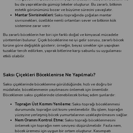
bu da yapraklarda gümüşi lekeler oluşturur. Bu zararlı, bitkinin
estetik görünümünü bozar ve büyüme sürecini yavaşlatır.
Mantar Sivrisinekleri:
Saksı toprağında çoğalan mantar
sivrisinekleri, özellikle nemli ortamları sever ve bitkinin kök
sistemine zarar verir.
Bu zararlı böceklerin her biri için farklı doğal ve kimyasal mücadele
yöntemleri bulunur. Çiçek böceklerine ne iyi gelir sorusu, zararlı böcek
türüne göre değişiklik gösterir; örneğin, beyaz sinekler için yapışkan
tuzaklar tercih edilirken, yaprak bitlerine karşı sabunlu su uygulaması
etkili olabilir.
Saksı Çiçekleri Böceklenirse Ne Yapılmalı?
Saksı çiçeklerinde böceklenme görüldüğünde, hızlı ve doğru bir
müdahale, böceklenmenin yayılmasını önlemek için önemlidir.
Böceklenen saksı çiçeklerinde izlenebilecek birkaç adım şunlardır:
Toprağın Üst Kısmını Yenileme:
Saksı toprağı böceklenmesi
durumunda, toprağın üst kısmı yenilenebilir. Bu işlem, toprağın
yüzeyine yerleşmiş böcek yumurtalarının uzaklaştırılmasını sağlar.
Nem Oranını Kontrol Etme:
Saksı toprağı böceklenmesini
önlemek için toprağın nem seviyesi düşürülmelidir. Fazla nem,
böcek üremesi için uygun bir ortam oluşturur. Kasımpatı