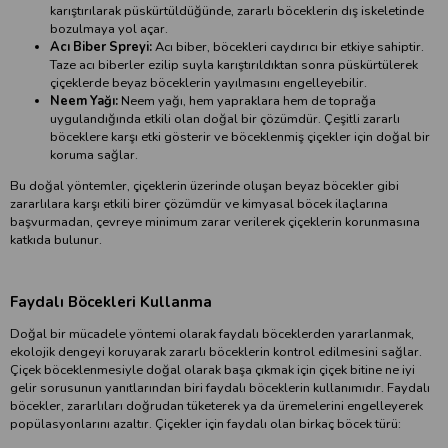
karıştırılarak püskürtüldüğünde, zararlı böceklerin dış iskeletinde
bozulmaya yol açar.
Acı Biber Spreyi:
Acı biber, böcekleri caydırıcı bir etkiye sahiptir.
Taze acı biberler ezilip suyla karıştırıldıktan sonra püskürtülerek
çiçeklerde beyaz böceklerin yayılmasını engelleyebilir.
Neem Yağı:
Neem yağı, hem yapraklara hem de toprağa
uygulandığında etkili olan doğal bir çözümdür. Çeşitli zararlı
böceklere karşı etki gösterir ve böceklenmiş çiçekler için doğal bir
koruma sağlar.
Bu doğal yöntemler, çiçeklerin üzerinde oluşan beyaz böcekler gibi
zararlılara karşı etkili birer çözümdür ve kimyasal böcek ilaçlarına
başvurmadan, çevreye minimum zarar verilerek çiçeklerin korunmasına
katkıda bulunur.
Faydalı Böcekleri Kullanma
Doğal bir mücadele yöntemi olarak faydalı böceklerden yararlanmak,
ekolojik dengeyi koruyarak zararlı böceklerin kontrol edilmesini sağlar.
Çiçek böceklenmesiyle doğal olarak başa çıkmak için çiçek bitine ne iyi
gelir sorusunun yanıtlarından biri faydalı böceklerin kullanımıdır. Faydalı
böcekler, zararlıları doğrudan tüketerek ya da üremelerini engelleyerek
popülasyonlarını azaltır. Çiçekler için faydalı olan birkaç böcek türü: