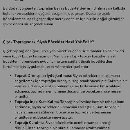
Bu doğal yöntemler, toprağın beyaz böceklerden arındırılmasına katkıda
bulunur ve çiçeklerin sağlıklı gelişimini destekler. Özellikle çiçek
böceklenmesi nasıl geçer diye merak edenler için bu tür doğal çözümler
çevre dostu bir seçenek sunar.
Çiçek Toprağındaki Siyah Böcekler Nasıl Yok Edilir?
Çiçek toprağında görülen siyah böcekler genellikle mantar sivrisinekleri
veya küçük böcek larvalarıdır. Nemli ve sıkışık toprak koşulları siyah
böceklerin üremesine uygun bir ortam sağlar. Siyah böceklerden
kurtulmak için uygulanabilecek yöntemler şunlardır:
Toprak Drenajının İyileştirilmesi:
Siyah böceklerin oluşumunu
engellemek için toprağın drenajını sağlamak önemlidir. Saksının alt
kısmında drenaj delikleri bulunması ve fazla suyun hızla tahliye
edilmesi, toprağın nem oranını düşürür ve böceklerin üremesini
engeller.
Toprağa İnce Kum Katma:
Toprağın yüzeyine ince bir tabaka kum
serilmesi, siyah böceklerin üremesini zorlaştırır. Kum, toprağın
hava almasını sağlarken böceklerin toprağa yerleşmesini
engelleyerek böceklenmeyi azaltır.
Toprağı Kurutma:
Siyah böceklerin nemli ortamda ürediği
düşünülürse, toprağın bir süre sulamadan uzak tutulması