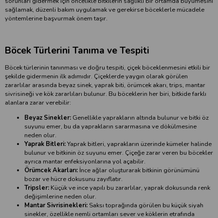
sorunları gidermek için öncelikle bitkilerin sağlıklı bir ortamda büyümesini
sağlamak, düzenli bakım uygulamak ve gerekirse böceklerle mücadele
yöntemlerine başvurmak önem taşır.
Böcek Türlerini Tanıma ve Tespiti
Böcek türlerinin tanınması ve doğru tespiti, çiçek böceklenmesini etkili bir
şekilde gidermenin ilk adımıdır. Çiçeklerde yaygın olarak görülen
zararlılar arasında beyaz sinek, yaprak biti, örümcek akarı, trips, mantar
sivrisineği ve kök zararlıları bulunur. Bu böceklerin her biri, bitkide farklı
alanlara zarar verebilir:
Beyaz Sinekler:
Genellikle yaprakların altında bulunur ve bitki öz
suyunu emer, bu da yaprakların sararmasına ve dökülmesine
neden olur.
Yaprak Bitleri:
Yaprak bitleri, yaprakların üzerinde kümeler halinde
bulunur ve bitkinin öz suyunu emer. Çiçeğe zarar veren bu böcekler
ayrıca mantar enfeksiyonlarına yol açabilir.
Örümcek Akarları:
İnce ağlar oluşturarak bitkinin görünümünü
bozar ve hücre dokusunu zayıflatır.
Tripsler:
Küçük ve ince yapılı bu zararlılar, yaprak dokusunda renk
değişimlerine neden olur.
Mantar Sivrisinekleri:
Saksı toprağında görülen bu küçük siyah
sinekler, özellikle nemli ortamları sever ve köklerin etrafında