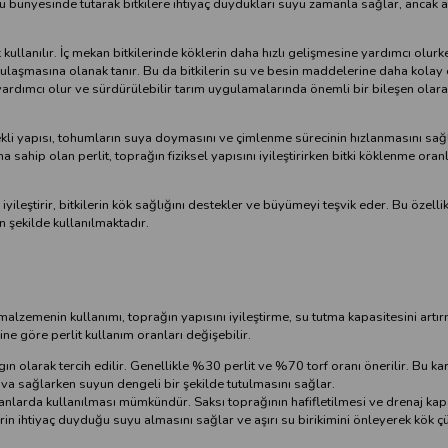
yu bünyesinde tutarak bitkilere ihtiyaç duydukları suyu zamanla sağlar, ancak a
k kullanılır. İç mekan bitkilerinde köklerin daha hızlı gelişmesine yardımcı olurke
ne ulaşmasına olanak tanır. Bu da bitkilerin su ve besin maddelerine daha kolay
 yardımcı olur ve sürdürülebilir tarım uygulamalarında önemli bir bileşen olara
nekli yapısı, tohumların suya doymasını ve çimlenme sürecinin hızlanmasını sağ
sahip olan perlit, toprağın fiziksel yapısını iyileştirirken bitki köklenme oranl
iyileştirir, bitkilerin kök sağlığını destekler ve büyümeyi teşvik eder. Bu özellik
 şekilde kullanılmaktadır.
u malzemenin kullanımı, toprağın yapısını iyileştirme, su tutma kapasitesini artı
erine göre perlit kullanım oranları değişebilir.
aygın olarak tercih edilir. Genellikle %30 perlit ve %70 torf oranı önerilir. Bu ka
hava sağlarken suyun dengeli bir şekilde tutulmasını sağlar.
lı oranlarda kullanılması mümkündür. Saksı toprağının hafifletilmesi ve drenaj kap
ilerin ihtiyaç duyduğu suyu almasını sağlar ve aşırı su birikimini önleyerek kök 