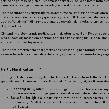
şekilde dağıtılması sağlanır. Su tutma kapasitesi yüksek olan perlit, fazla su
zamanda fazla suyun drenajını da kolaylaştırarak kök çürümesini önler.
Perlit, özellikle fide yetiştiriciliği ve köklendirme çalışmalarında yaygın olara
mekan bitkilerinde de toprak yapısını iyileştirerek bitki köklerinin daha deri
sağlar. Perlitin hafifliği, tarımsal alanlarda toprağın daha kolay işlenmesine
değerlendirilir.
Çimlendirme işlemlerinde perlit kullanımı da oldukça etkilidir. Perlitin göze
bitkilerinden dış mekan çimlendirme alanlarına kadar geniş bir kullanım alanına 
artırarak büyümeyi teşvik eder.
Perlit, hem iç mekan hem de dış mekan bitki yetiştiriciliğinde toprağın yapısını 
sayesinde perlit, tarım ve bahçecilikte vazgeçilmez bir malzeme olarak yaygın
Perlit Nasıl Kullanılır?
Perlit, genellikle tarımsal uygulamalarda toprakla karıştırılarak kullanılır. B
gelişimini destekleme amacı taşır. Farklı bitki türlerine ve yetiştiricilik teknikl
Fide Yetiştiriciliğinde:
Fide yetiştiriciliğinde, perlit ve torf karışımı y
bitkilerin köklerinin hızlı gelişmesini destekler ve köklere daha fazla 
Saksı Bitkileri için:
Saksı bitkilerinde, torf ile perlit karışımının fark
artırılması için %20-40 arası perlit karışımı idealdir. Bu oranlar, bitk
riskini azaltır.