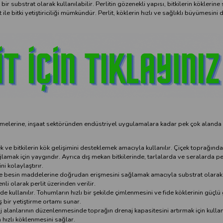
r substrat olarak kullanılabilir. Perlitin gözenekli yapısı, bitkilerin köklerine
le bitki yetiştiriciliği mümkündür. Perlit, köklerin hızlı ve sağlıklı büyümesini
lemelerine, inşaat sektöründen endüstriyel uygulamalara kadar pek çok alanda 
mek ve bitkilerin kök gelişimini desteklemek amacıyla kullanılır. Çiçek toprağında
ğlamak için yaygındır. Ayrıca dış mekan bitkilerinde, tarlalarda ve seralarda per
i kolaylaştırır.
ve besin maddelerine doğrudan erişmesini sağlamak amacıyla substrat olarak k
li olarak perlit üzerinden verilir.
de kullanılır. Tohumların hızlı bir şekilde çimlenmesini ve fide köklerinin güçlü 
ış bir yetiştirme ortamı sunar.
j alanlarının düzenlenmesinde toprağın drenaj kapasitesini artırmak için kullanı
 hızlı köklenmesini sağlar.