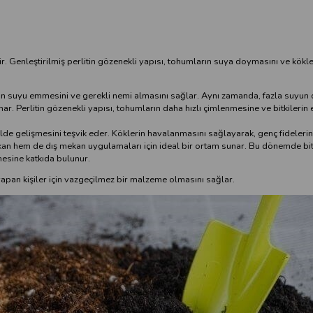
tir. Genleştirilmiş perlitin gözenekli yapısı, tohumların suya doymasını ve kökle
ın suyu emmesini ve gerekli nemi almasını sağlar. Aynı zamanda, fazla suyun d
. Perlitin gözenekli yapısı, tohumların daha hızlı çimlenmesine ve bitkilerin 
şekilde gelişmesini teşvik eder. Köklerin havalanmasını sağlayarak, genç fidelerin
ekan hem de dış mekan uygulamaları için ideal bir ortam sunar. Bu dönemde bit
mesine katkıda bulunur.
i yapan kişiler için vazgeçilmez bir malzeme olmasını sağlar.