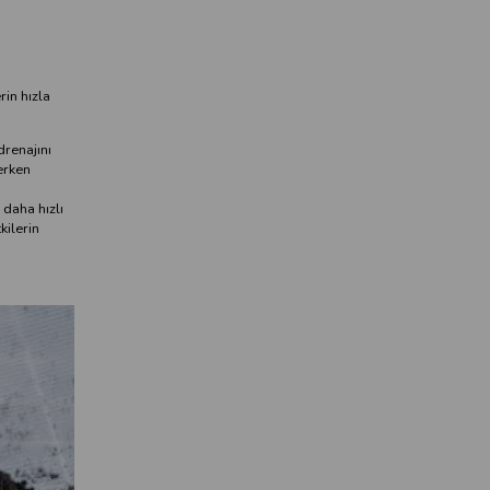
rin hızla
renajını
erken
 daha hızlı
kilerin