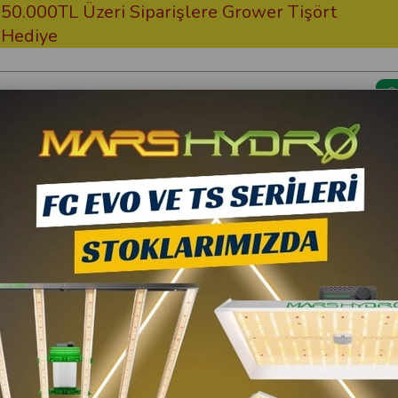
eri Siparişlere Grower Tişört
Ücretsiz Pr
Kargom Nerede?
Bitki Besi
rlit Nedir?