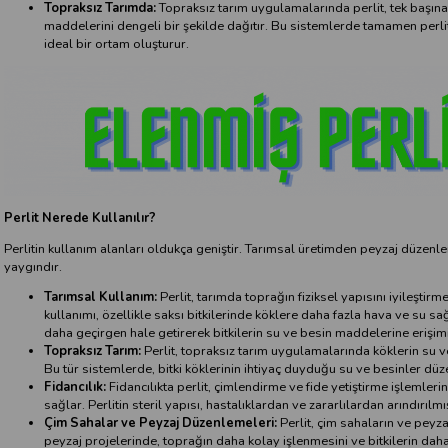
Topraksız Tarımda:
Topraksız tarım uygulamalarında perlit, tek başına bi
maddelerini dengeli bir şekilde dağıtır. Bu sistemlerde tamamen perlit i
ideal bir ortam oluşturur.
Perlit Nerede Kullanılır?
Perlitin kullanım alanları oldukça geniştir. Tarımsal üretimden peyzaj düzen
yaygındır.
Tarımsal Kullanım:
Perlit, tarımda toprağın fiziksel yapısını iyileştir
kullanımı, özellikle saksı bitkilerinde köklere daha fazla hava ve su sa
daha geçirgen hale getirerek bitkilerin su ve besin maddelerine erişimin
Topraksız Tarım:
Perlit, topraksız tarım uygulamalarında köklerin su 
Bu tür sistemlerde, bitki köklerinin ihtiyaç duyduğu su ve besinler düzen
Fidancılık:
Fidancılıkta perlit, çimlendirme ve fide yetiştirme işlemlerin
sağlar. Perlitin steril yapısı, hastalıklardan ve zararlılardan arındırılm
Çim Sahalar ve Peyzaj Düzenlemeleri:
Perlit, çim sahaların ve peyza
peyzaj projelerinde, toprağın daha kolay işlenmesini ve bitkilerin daha