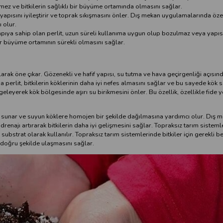
ez ve bitkilerin sağlıklı bir büyüme ortamında olmasını sağlar.
yapısını iyileştirir ve toprak sıkışmasını önler. Dış mekan uygulamalarında özel
 olur.
apıya sahip olan perlit, uzun süreli kullanıma uygun olup bozulmaz veya yapıs
bir büyüme ortamının sürekli olmasını sağlar.
me olarak öne çıkar. Gözenekli ve hafif yapısı, su tutma ve hava geçirgenliği açısı
 perlit, bitkilerin köklerinin daha iyi nefes almasını sağlar ve bu sayede kök s
eleyerek kök bölgesinde aşırı su birikmesini önler. Bu özellik, özellikle fide y
amı sunar ve suyun köklere homojen bir şekilde dağılmasına yardımcı olur. Dış m
ve drenajı artırarak bitkilerin daha iyi gelişmesini sağlar. Topraksız tarım sistem
 substrat olarak kullanılır. Topraksız tarım sistemlerinde bitkiler için gerekli b
e doğru şekilde ulaşmasını sağlar.