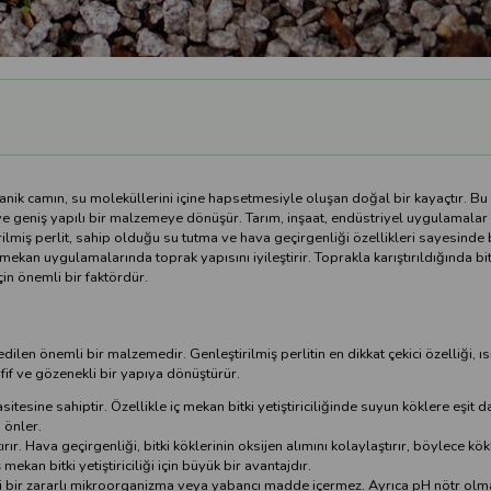
nik camın, su moleküllerini içine hapsetmesiyle oluşan doğal bir kayaçtır. Bu 
ve geniş yapılı bir malzemeye dönüşür. Tarım, inşaat, endüstriyel uygulamalar 
irilmiş perlit, sahip olduğu su tutma ve hava geçirgenliği özellikleri sayesinde b
 mekan uygulamalarında toprak yapısını iyileştirir. Toprakla karıştırıldığında bit
çin önemli bir faktördür.
ih edilen önemli bir malzemedir. Genleştirilmiş perlitin en dikkat çekici özelliği, 
if ve gözenekli bir yapıya dönüştürür.
tesine sahiptir. Özellikle iç mekan bitki yetiştiriciliğinde suyun köklere eşit d
 önler.
ır. Hava geçirgenliği, bitki köklerinin oksijen alımını kolaylaştırır, böylece kökl
ekan bitki yetiştiriciliği için büyük bir avantajdır.
gi bir zararlı mikroorganizma veya yabancı madde içermez. Ayrıca pH nötr olmas