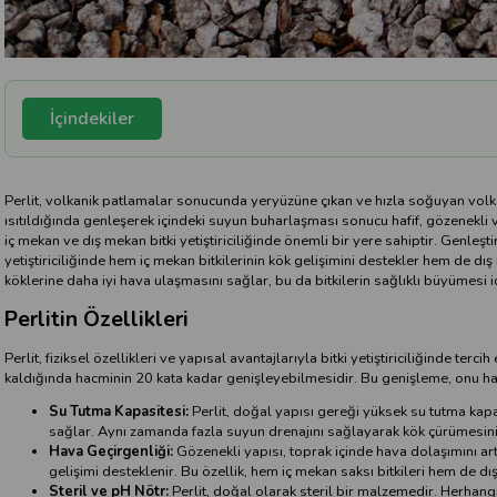
İçindekiler
Perlit, volkanik patlamalar sonucunda yeryüzüne çıkan ve hızla soğuyan volka
ısıtıldığında genleşerek içindeki suyun buharlaşması sonucu hafif, gözenekli 
iç mekan ve dış mekan bitki yetiştiriciliğinde önemli bir yere sahiptir. Genleşt
yetiştiriciliğinde hem iç mekan bitkilerinin kök gelişimini destekler hem de dış
köklerine daha iyi hava ulaşmasını sağlar, bu da bitkilerin sağlıklı büyümesi i
Perlitin Özellikleri
Perlit, fiziksel özellikleri ve yapısal avantajlarıyla bitki yetiştiriciliğinde terc
kaldığında hacminin 20 kata kadar genişleyebilmesidir. Bu genişleme, onu haf
Su Tutma Kapasitesi:
Perlit, doğal yapısı gereği yüksek su tutma kapasi
sağlar. Aynı zamanda fazla suyun drenajını sağlayarak kök çürümesini
Hava Geçirgenliği:
Gözenekli yapısı, toprak içinde hava dolaşımını artır
gelişimi desteklenir. Bu özellik, hem iç mekan saksı bitkileri hem de dış m
Steril ve pH Nötr:
Perlit, doğal olarak steril bir malzemedir. Herhan