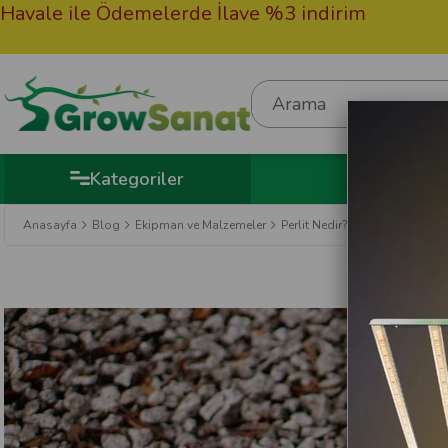
Ödemelerde İlave %3 indirim
50.000TL Üz
Hediye
Kategoriler
Anasayfa
Blog
Ekipman ve Malzemeler
Perlit Nedir?
Pe