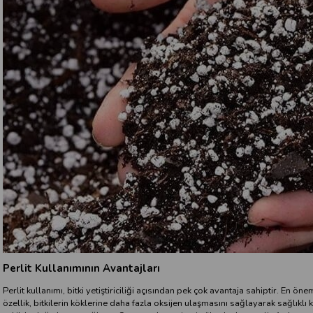
Perlit Kullanımının Avantajları
Perlit kullanımı, bitki yetiştiriciliği açısından pek çok avantaja sahiptir. En 
özellik, bitkilerin köklerine daha fazla oksijen ulaşmasını sağlayarak sağlıklı