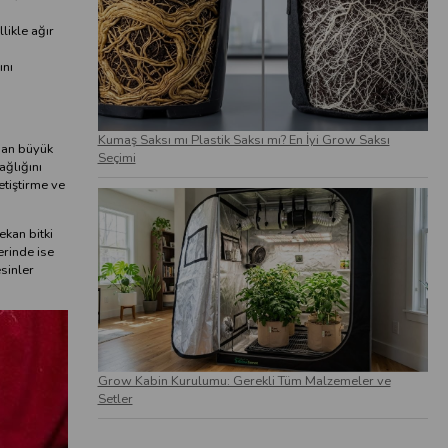
likle ağır
ını
Kumaş Saksı mı Plastik Saksı mı? En İyi Grow Saksı
ndan büyük
Seçimi
ağlığını
etiştirme ve
ekan bitki
lerinde ise
esinler
Grow Kabin Kurulumu: Gerekli Tüm Malzemeler ve
Setler