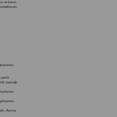
 su ve besin
 destekleyen
kullanımı
 perlit
lit, toprağı
ullanılır.
gelişimini
lır. Ayrıca