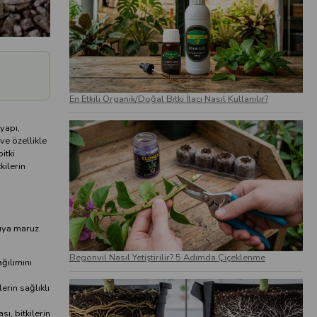
En Etkili Organik/Doğal Bitki İlacı Nasıl Kullanılır?
yapı,
ve özellikle
itki
kilerin
ısıya maruz
Begonvil Nasıl Yetiştirilir? 5 Adımda Çiçeklenme
ağılımını
erin sağlıklı
ı, bitkilerin