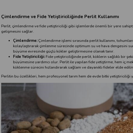
Çimlendirme ve Fide Yetiştiriciliğinde Perlit Kullanımı
Perlit, çimlendirme ve fide yetiştiriciliği gibi işlemlerde önemli bir yere sahip
gelişmesini sağlar.
Çimlendirme:
Çimlendirme işlemi sırasında perlit kullanımı, tohumlar
kolaylaştırarak çimlenme sürecinde optimum su ve hava dengesini sunar
büyüme evresinde güçlü kökler geliştirmesine olanak tanır.
Fide Yetiştiriciliği:
Fide yetiştiriciliğinde perlit, köklerin sağlıklı bir 
büyümesine yardımcı olur. Perlit ile yapılan fide yetiştirme, hem iç m
köklenme sürecini hızlandırarak sağlam ve dayanıklı fideler elde edil
Perlitin bu özellikleri, hem profesyonel tarım hem de evde bitki yetiştiriciliğ