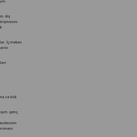
ynı
n, dış
 erişmesini
k
lar. İç mekan
arını
leri
rma ve kök
rışım, genç
asitesinin
çürümesi