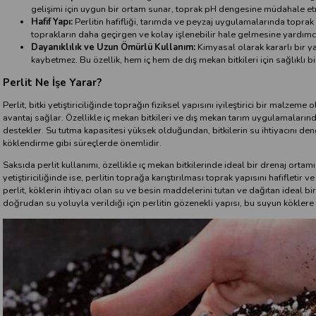
gelişimi için uygun bir ortam sunar, toprak pH dengesine müdahale etm
Hafif Yapı:
Perlitin hafifliği, tarımda ve peyzaj uygulamalarında toprak 
toprakların daha geçirgen ve kolay işlenebilir hale gelmesine yardımcı
Dayanıklılık ve Uzun Ömürlü Kullanım:
Kimyasal olarak kararlı bir y
kaybetmez. Bu özellik, hem iç hem de dış mekan bitkileri için sağlıklı 
Perlit Ne İşe Yarar?
Perlit, bitki yetiştiriciliğinde toprağın fiziksel yapısını iyileştirici bir malze
avantaj sağlar. Özellikle iç mekan bitkileri ve dış mekan tarım uygulamalarında
destekler. Su tutma kapasitesi yüksek olduğundan, bitkilerin su ihtiyacını deng
köklendirme gibi süreçlerde önemlidir.
Saksıda perlit kullanımı, özellikle iç mekan bitkilerinde ideal bir drenaj ort
yetiştiriciliğinde ise, perlitin toprağa karıştırılması toprak yapısını hafifletir 
perlit, köklerin ihtiyacı olan su ve besin maddelerini tutan ve dağıtan ideal bir
doğrudan su yoluyla verildiği için perlitin gözenekli yapısı, bu suyun kökler