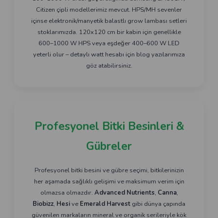
Citizen çipli modellerimiz mevcut. HPS/MH sevenler
içinse elektronik/manyetik balastlı grow lambası setleri
stoklarımızda. 120x120 cm bir kabin için genellikle
600–1000 W HPS veya eşdeğer 400–600 W LED
yeterli olur – detaylı watt hesabı için blog yazılarımıza
göz atabilirsiniz.
Profesyonel Bitki Besinleri &
Gübreler
Profesyonel bitki besini ve gübre seçimi, bitkilerinizin
her aşamada sağlıklı gelişimi ve maksimum verim için
olmazsa olmazdır.
Advanced Nutrients
,
Canna
,
Biobizz
,
Hesi
ve
Emerald Harvest
gibi dünya çapında
güvenilen markaların mineral ve organik serileriyle kök