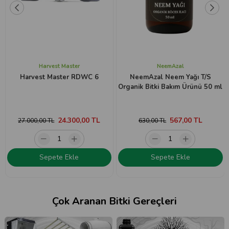
Harvest Master
NeemAzal
Harvest Master RDWC 6
NeemAzal Neem Yağı T/S
Organik Bitki Bakım Ürünü 50 ml
24.300,00 TL
567,00 TL
27.000,00 TL
630,00 TL
Sepete Ekle
Sepete Ekle
Çok Aranan Bitki Gereçleri