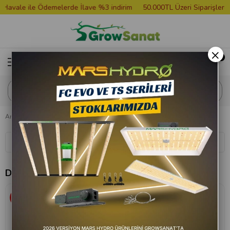
vale ile Ödemelerde İlave %3 indirim
50.000TL Üzeri Siparişlere Gr
×
Anasayfa
Saksılar ve Tablalar
Saksı
Delikli Saksı
Sıralama
Filtreleme
Delikli Saksı
%10
%10