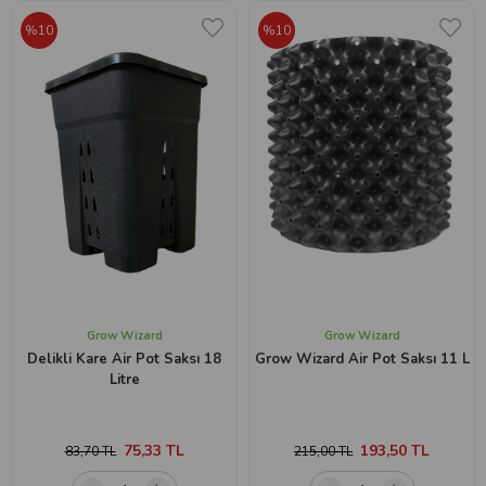
%10
%10
Grow Wizard
Grow Wizard
Delikli Kare Air Pot Saksı 18
Grow Wizard Air Pot Saksı 11 L
Litre
75,33 TL
193,50 TL
83,70 TL
215,00 TL