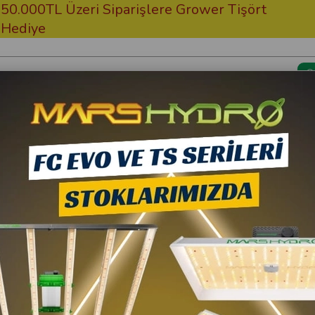
Üzeri Siparişlere Grower Tişört
Ücretsiz
Kargom Nerede?
Bitki Besi
 Organic
ganic
%10
%10