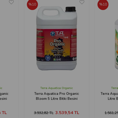
%10
%10
ic
Terra Aquatica Organic
Terr
ganic
Terra Aquatica Pro Organic
Terra Aqu
esini
Bloom 5 Litre Bitki Besini
Litre B
 TL
3.539,54 TL
3.932,82 TL
1.561,2