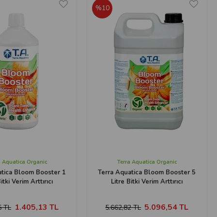
%10
a Aquatica Organic
Terra Aquatica Organic
atica Bloom Booster 1
Terra Aquatica Bloom Booster 5
itki Verim Arttırıcı
Litre Bitki Verim Arttırıcı
1.405,13 TL
5.096,54 TL
5 TL
5.662,82 TL