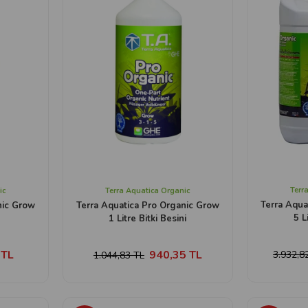
Terr
ic
Terra Aquatica Organic
Terra Aqua
nic Grow
Terra Aquatica Pro Organic Grow
5 L
1 Litre Bitki Besini
 TL
940,35 TL
3.932,8
1.044,83 TL