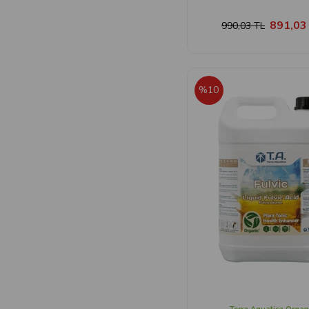
891,03
990,03 TL
%10