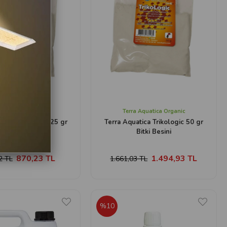
a Aquatica Organic
Terra Aquatica Organic
atica Trikologic 25 gr
Terra Aquatica Trikologic 50 gr
Bitki Besini
Bitki Besini
870,23 TL
1.494,93 TL
2 TL
1.661,03 TL
%10