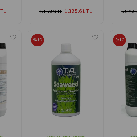
 TL
1.325,61 TL
1.472,90 TL
5.591,0
%10
%10