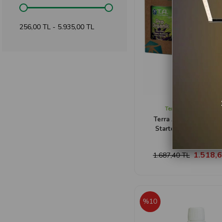
256,00 TL - 5.935,00 TL
Terra Aquatica Organ
Terra Aquatica Pro Or
Starter Kit Bitki Besin
1.518,6
1.687,40 TL
%10