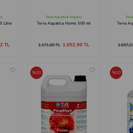
ic
Terra Aquatica Organic
Terr
5 Litre
Terra Aquatica Humic 500 ml
Terra Aq
2 TL
1.053,90 TL
1.171,00 TL
1.657,2
%10
%10