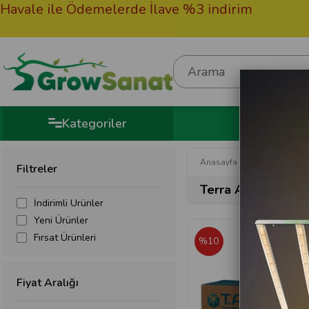
le Ödemelerde İlave %3 indirim
50.000TL 
Hediye
Kategoriler
Anasayfa
Terra Aquatica
Filtreler
Terra Aquatica Or
İndirimli Ürünler
Yeni Ürünler
Fırsat Ürünleri
%10
Fiyat Aralığı