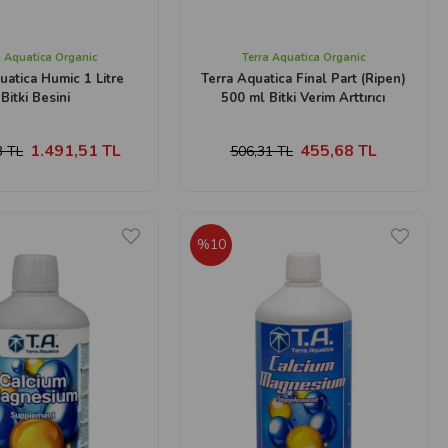
a Aquatica Organic
Terra Aquatica Organic
uatica Humic 1 Litre
Terra Aquatica Final Part (Ripen)
Bitki Besini
500 ml Bitki Verim Arttırıcı
1.491,51 TL
455,68 TL
3 TL
506,31 TL
%10