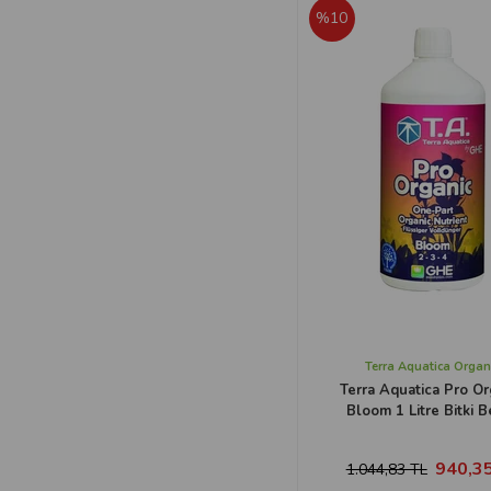
%10
Terra Aquatica Organ
Terra Aquatica Pro Or
Bloom 1 Litre Bitki B
940,35
1.044,83 TL