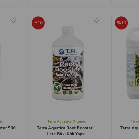
%10
%10
ic
Terra Aquatica Organic
Terr
ster 500
Terra Aquatica Root Booster 1
Terra Aqu
ı
Litre Bitki Kök Yapıcı