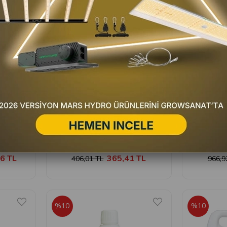
ic
Terra Aquatica Organic
Terr
ganic
Terra Aquatica Trikologic 10 gr
Terra Aqu
 Seti
6 TL
365,41 TL
406,01 TL
966,9
%10
%10