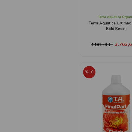
Terra Aquatica Organ
Terra Aquatica Urtimax 
Bitki Besini
3.763,6
4.181,79 TL
%10