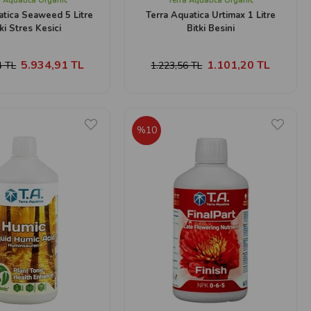
a Aquatica Organic
Terra Aquatica Organic
atica Seaweed 5 Litre
Terra Aquatica Urtimax 1 Litre
ki Stres Kesici
Bitki Besini
5.934,91 TL
1.101,20 TL
4 TL
1.223,56 TL
%10