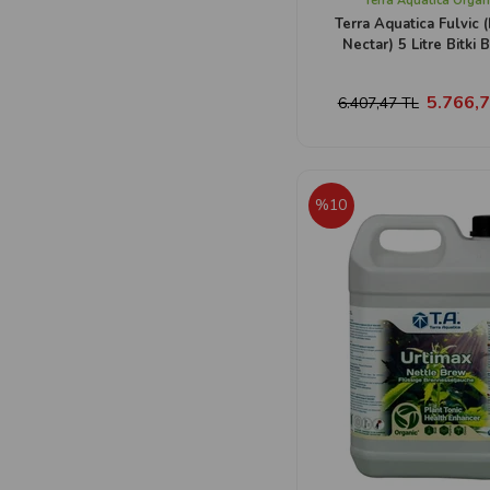
Terra Aquatica Organ
Terra Aquatica Fulvic 
Nectar) 5 Litre Bitki B
5.766,7
6.407,47 TL
%10