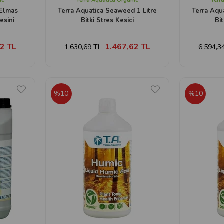
ic
Terra Aquatica Organic
Terr
(Elmas
Terra Aquatica Seaweed 1 Litre
Terra Aqu
esini
Bitki Stres Kesici
Bit
2 TL
1.467,62 TL
1.630,69 TL
6.594,3
%10
%10