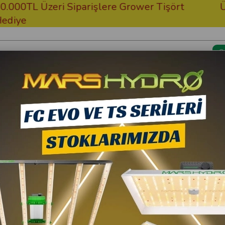
Üzeri Siparişlere Grower Tişört
Ücretsiz 
Kargom Nerede?
Bitki Besi
rlite Pro 720W Samsung Full Spectrum Led Bitki Yetiştirme Lambası
Pure Factory
Lazerlite Pro 720W S
Yetiştirme Lambası
28.600,00 TL
10
25.740,00 TL
(K