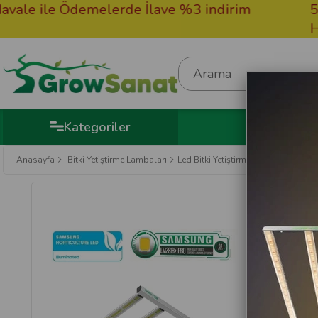
e Ödemelerde İlave %3 indirim
50.000TL 
Hediye
Kategoriler
Anasayfa
Bitki Yetiştirme Lambaları
Led Bitki Yetiştirme Lambası
Laze