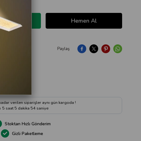
Paylaş
ıya Soru Sor
 kadar verilen siparişler aynı gün kargoda !
5
saat
5
dakika
53
saniye
Stoktan Hızlı Gönderim
Gizli Paketleme