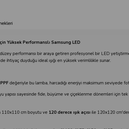
ekleri
k İçin Yüksek Performanslı Samsung LED
t düzey performansı bir araya getiren profesyonel bir LED yetiştirm
de ihtiyaç duyduğu ideal ışığı en yüksek verimlilikle sunar.
 PPF
değeriyle bu lamba, harcadığı enerjiyi maksimum seviyede fotose
yapısı sayesinde fide, büyüme ve çiçeklenme dönemleri için tek baş
n 110x110 cm boyutu ve
120 derece ışık açısı
ile 120x120 cm'den