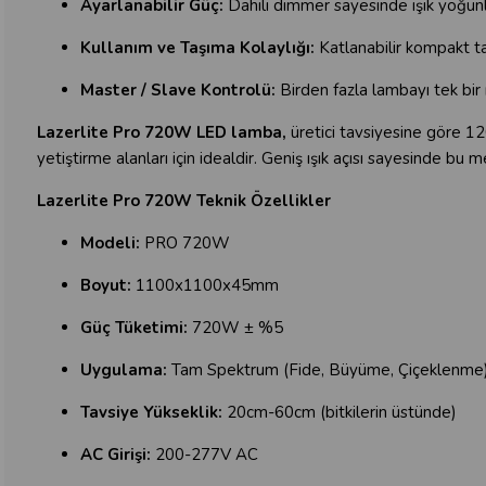
Ayarlanabilir Güç:
Dahili dimmer sayesinde ışık yoğunl
Kullanım ve Taşıma Kolaylığı:
Katlanabilir kompakt ta
Master / Slave Kontrolü:
Birden fazla lambayı tek bir
Lazerlite Pro 720W LED lamba,
üretici tavsiyesine göre 1
yetiştirme alanları için idealdir. Geniş ışık açısı sayesinde bu
Lazerlite Pro 720W Teknik Özellikler
Modeli:
PRO 720W
Boyut:
1100x1100x45mm
Güç Tüketimi:
720W ± %5
Uygulama:
Tam Spektrum (Fide, Büyüme, Çiçeklenme
Tavsiye Yükseklik:
20cm-60cm (bitkilerin üstünde)
AC Girişi:
200-277V AC