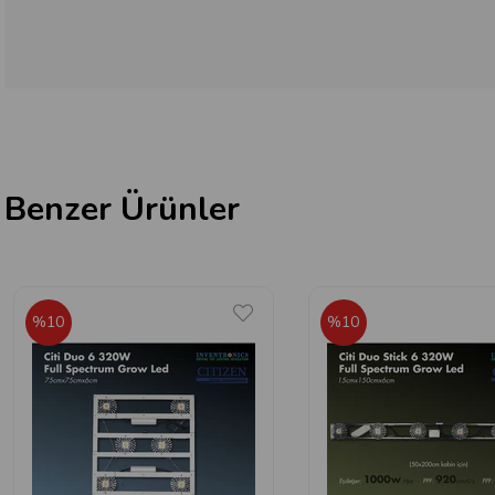
Benzer Ürünler
%10
%10