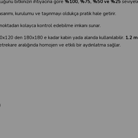
uğunu bitkinizin ihtiyacına göre
%100, %75, %50 ve %25
seviyele
sarımı, kurulumu ve taşınmayı oldukça pratik hale getirir.
 noktadan kolayca kontrol edebilme imkanı sunar.
20x120 den 180x180 e kadar kabin yada alanda kullanılabilir.
1.2 m
 metrekare aralığında homojen ve etkili bir aydınlatma sağlar.
)