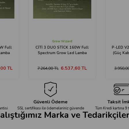
Grow Wizard
W Full
CİTİ 3 DUO STİCK 160W Full
P-LED V
Lamba
Spectrum Grow Led Lamba
(Güç Kab
,00 TL
6.537,60 TL
7.264,00 TL
3.950,0
Güvenli Ödeme
Taksit İm
ntisi
SSL sertifikası ile ödemeleriniz güvende
Tüm Kredi kartına 9 
alıştığımız Marka ve Tedarikçile