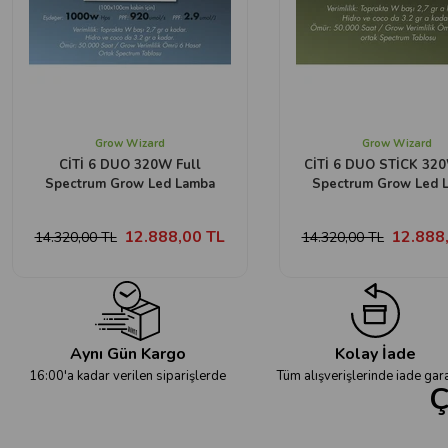
Grow Wizard
Grow Wizard
CİTİ 6 DUO 320W Full
CİTİ 6 DUO STİCK 320
Spectrum Grow Led Lamba
Spectrum Grow Led 
12.888,00 TL
12.888
14.320,00 TL
14.320,00 TL
Aynı Gün Kargo
Kolay İade
16:00'a kadar verilen siparişlerde
Tüm alışverişlerinde iade gara
Ç