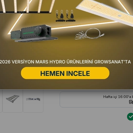
Favorilere Ekle
Fiyat Düşünce Haber Ver
Satıc
Yorum Yaz
Hafta içi 16:00'a