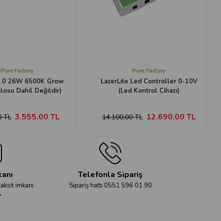
Pure Factory
Pure Factory
2.0 26W 6500K Grow
LazerLite Led Controller 0-10V
losu Dahil Değildir)
(Led Kontrol Cihazı)
3.555,00 TL
12.690,00 TL
0 TL
14.100,00 TL
kanı
Telefonla Sipariş
taksit imkanı
Sipariş hattı 0551 596 01 90
r