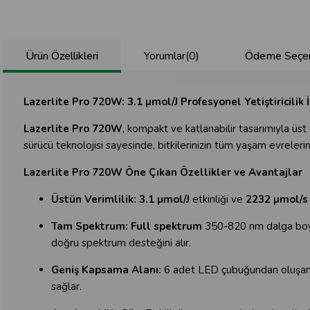
Ürün Özellikleri
Yorumlar
(0)
Ödeme Seçen
Lazerlite Pro 720W: 3.1 µmol/J Profesyonel Yetiştiricili
Lazerlite Pro 720W
, kompakt ve katlanabilir tasarımıyla üs
sürücü teknolojisi sayesinde, bitkilerinizin tüm yaşam evrelerin
Lazerlite Pro 720W Öne Çıkan Özellikler ve Avantajlar
Üstün Verimlilik: 3.1
µmol/J
etkinliği ve
2232 µmol/s
Tam Spektrum:
Full spektrum
350-820 nm dalga boyu 
doğru spektrum desteğini alır.
Geniş Kapsama Alanı:
6 adet LED çubuğundan oluşa
sağlar.