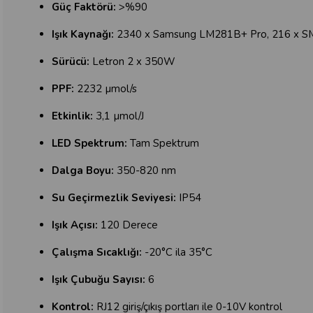
Güç Faktörü:
>%90
Işık Kaynağı:
2340 x Samsung LM281B+ Pro, 216 x 
Sürücü:
Letron 2 x 350W
PPF:
2232 µmol/s
Etkinlik:
3,1 µmol/J
LED Spektrum:
Tam Spektrum
Dalga Boyu:
350-820 nm
Su Geçirmezlik Seviyesi:
IP54
Işık Açısı:
120 Derece
Çalışma Sıcaklığı:
-20°C ila 35°C
Işık Çubuğu Sayısı:
6
Kontrol:
RJ12 giriş/çıkış portları ile 0-10V kontrol