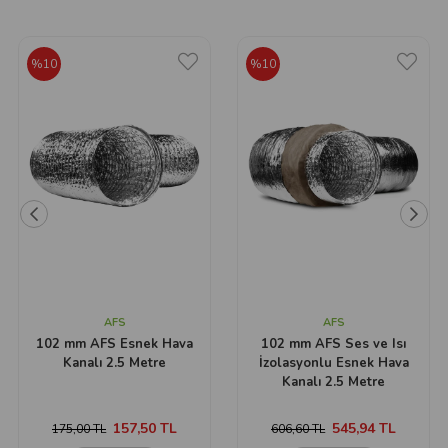
%10
%10
AFS
AFS
102 mm AFS Esnek Hava
102 mm AFS Ses ve Isı
Kanalı 2.5 Metre
İzolasyonlu Esnek Hava
Kanalı 2.5 Metre
157,50 TL
545,94 TL
175,00 TL
606,60 TL