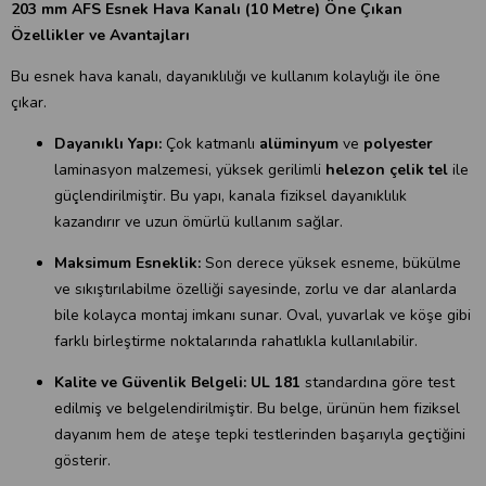
203 mm AFS Esnek Hava Kanalı (10 Metre) Öne Çıkan
Özellikler ve Avantajları
Bu esnek hava kanalı, dayanıklılığı ve kullanım kolaylığı ile öne
çıkar.
Dayanıklı Yapı:
Çok katmanlı
alüminyum
ve
polyester
laminasyon malzemesi, yüksek gerilimli
helezon çelik tel
ile
güçlendirilmiştir. Bu yapı, kanala fiziksel dayanıklılık
kazandırır ve uzun ömürlü kullanım sağlar.
Maksimum Esneklik:
Son derece yüksek esneme, bükülme
ve sıkıştırılabilme özelliği sayesinde, zorlu ve dar alanlarda
bile kolayca montaj imkanı sunar. Oval, yuvarlak ve köşe gibi
farklı birleştirme noktalarında rahatlıkla kullanılabilir.
Kalite ve Güvenlik Belgeli:
UL 181
standardına göre test
edilmiş ve belgelendirilmiştir. Bu belge, ürünün hem fiziksel
dayanım hem de ateşe tepki testlerinden başarıyla geçtiğini
gösterir.