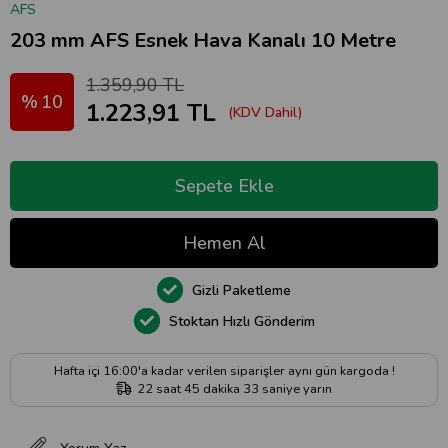
AFS
203 mm AFS Esnek Hava Kanalı 10 Metre
1.359,90 TL
10
1.223,91 TL
(KDV Dahil)
Gizli Paketleme
Stoktan Hızlı Gönderim
Hafta içi 16:00'a kadar verilen siparişler aynı gün kargoda !
22
saat
45
dakika
33
saniye
yarın