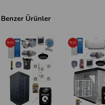
Benzer Ürünler
%10
%10