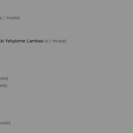
(👉 İncele)
ki Yetiştirme Lambası
(👉 İncele)
cele)
ele)
ncele)