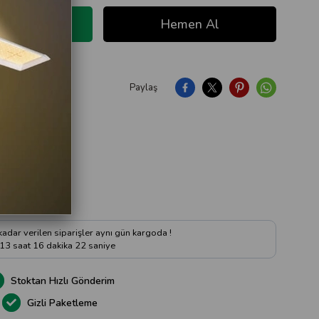
Paylaş
ıya Soru Sor
 kadar verilen siparişler aynı gün kargoda !
13
saat
16
dakika
21
saniye
Stoktan Hızlı Gönderim
Gizli Paketleme