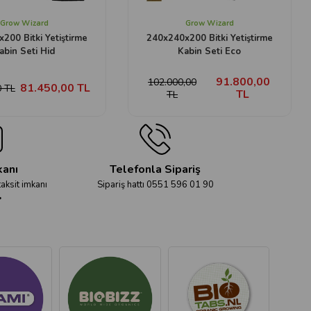
Grow Wizard
Grow Wizard
200 Bitki Yetiştirme
240x240x200 Bitki Yetiştirme
abin Seti Hid
Kabin Seti Eco
91.800,00
102.000,00
81.450,00 TL
0 TL
TL
TL
kanı
Telefonla Sipariş
taksit imkanı
Sipariş hattı 0551 596 01 90
r