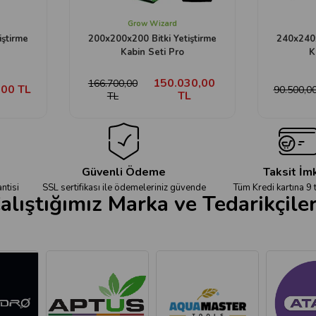
Grow Wizard
iştirme
200x200x200 Bitki Yetiştirme
240x240x
Kabin Seti Pro
K
150.030,00
166.700,00
,00 TL
90.500,0
TL
TL
Güvenli Ödeme
Taksit İm
ntisi
SSL sertifikası ile ödemeleriniz güvende
Tüm Kredi kartına 9 
alıştığımız Marka ve Tedarikçile