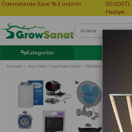
rde İlave %3 indirim
50.000TL Üzeri Sip
Hediye
Kategoriler
Anasayfa
Hazır Setler
Hazır Kabin Setleri
300x300x200 Bitki Yetiştirme