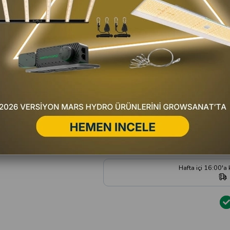
Kritik Stok
Favorilere Ekle
Fiyat Düşünce Haber Ver
Satıc
Yorum Yaz
Hafta içi 16:00'a