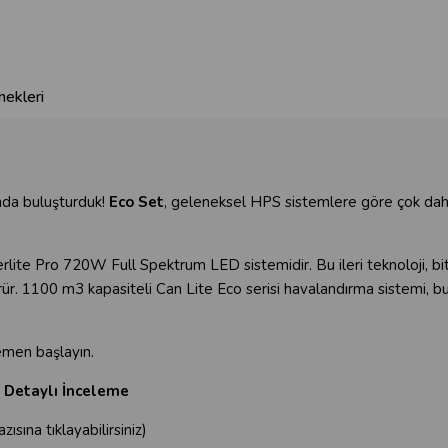
ekleri
anda buluşturduk!
Eco Set
, geleneksel HPS sistemlere göre çok daha
te Pro 720W Full Spektrum LED sistemidir. Bu ileri teknoloji, bit
ürür. 1100 m3 kapasiteli Can Lite Eco serisi havalandırma sistemi, 
emen başlayın.
e Detaylı İnceleme
zısına tıklayabilirsiniz)