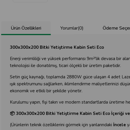
Ürün Özellikleri
Yorumlar
(0)
Ödeme Seçen
300x300x200 Bitki Yetiştirme Kabin Seti Eco
Enerji verimliliği ve yüksek performansı 9m²'lik devasa bir al
teknolojisi ile donatılmış, ticari ölçekli bir üretim paketidir.
Setin güç kaynağı, toplamda 2880W güce ulaşan 4 adet Lazerli
ışık spektrumunu sağlarken, iklimlendirme maliyetlerinizi düş
ekonomik ve etkili bir şekilde yönetir.
Kurulumu yapın, fişi takın ve modern standartlarda üretime h
📦 300x300x200 Bitki Yetiştirme Kabin Seti Eco İçeriği v
(Ürünlerin teknik özelliklerini görmek için yanlarındaki
İncele
ya