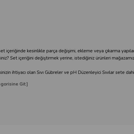
set içeriğinde kesinlikle parça değişimi, ekleme veya çıkarma yapı
rsiniz? Set içeriğini değiştirmek yerine, istediğiniz ürünleri mağazam
izin ihtiyacı olan Sıvı Gübreler ve pH Düzenleyici Sıvılar sete dahil
egorisine Git]