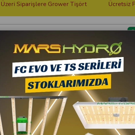
arişlere Grower Tişört
Ücretsiz Profesyon
Kargom Nerede?
Bitki Besi
 Kabin Seti Eco
Grow Wizard
300x300x200 Bitki Yet
177.400,00 TL
10
159.660,00 TL