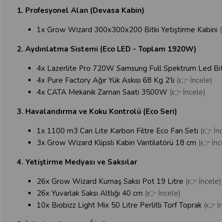
1. Profesyonel Alan (Devasa Kabin)
1x Grow Wizard 300x300x200 Bitki Yetiştirme Kabini
2. Aydınlatma Sistemi (Eco LED - Toplam 1920W)
4x Lazerlite Pro 720W Samsung Full Spektrum Led Bit
4x Pure Factory Ağır Yük Askısı 68 Kg 2'li
(👉 İncele)
4x CATA Mekanik Zaman Saati 3500W
(👉 İncele)
3. Havalandırma ve Koku Kontrolü (Eco Seri)
1x 1100 m3 Can Lite Karbon Filtre Eco Fan Seti
(👉 İn
3x Grow Wizard Klipsli Kabin Vantilatörü 18 cm
(👉 İnc
4. Yetiştirme Medyası ve Saksılar
26x Grow Wizard Kumaş Saksı Pot 19 Litre
(👉 İncele)
26x Yuvarlak Saksı Altlığı 40 cm
(👉 İncele)
10x Biobizz Light Mix 50 Litre Perlitli Torf Toprak
(👉 İ