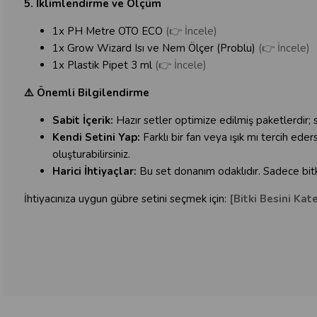
5. İklimlendirme ve Ölçüm
1x PH Metre OTO ECO
(👉 İncele)
1x Grow Wizard Isı ve Nem Ölçer (Problu)
(👉 İncele)
1x Plastik Pipet 3 ml
(👉 İncele)
⚠️ Önemli Bilgilendirme
Sabit İçerik:
Hazır setler optimize edilmiş paketlerdir; 
Kendi Setini Yap:
Farklı bir fan veya ışık mı tercih ede
oluşturabilirsiniz.
Harici İhtiyaçlar:
Bu set donanım odaklıdır. Sadece bitkin
İhtiyacınıza uygun gübre setini seçmek için:
[Bitki Besini Kat