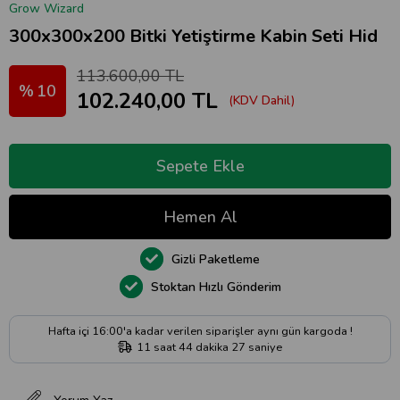
Grow Wizard
300x300x200 Bitki Yetiştirme Kabin Seti Hid
113.600,00 TL
10
102.240,00 TL
(KDV Dahil)
Gizli Paketleme
Stoktan Hızlı Gönderim
Hafta içi 16:00'a kadar verilen siparişler aynı gün kargoda !
11
saat
44
dakika
26
saniye