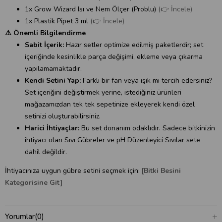
1x Grow Wizard Isı ve Nem Ölçer (Problu)
(👉 İncele)
1x Plastik Pipet 3 ml
(👉 İncele)
⚠️ Önemli Bilgilendirme
Sabit İçerik:
Hazır setler optimize edilmiş paketlerdir; set
içeriğinde kesinlikle parça değişimi, ekleme veya çıkarma
yapılamamaktadır.
Kendi Setini Yap:
Farklı bir fan veya ışık mı tercih edersiniz?
Set içeriğini değiştirmek yerine, istediğiniz ürünleri
mağazamızdan tek tek sepetinize ekleyerek kendi özel
setinizi oluşturabilirsiniz.
Harici İhtiyaçlar:
Bu set donanım odaklıdır. Sadece bitkinizin
ihtiyacı olan Sıvı Gübreler ve pH Düzenleyici Sıvılar sete
dahil değildir.
İhtiyacınıza uygun gübre setini seçmek için:
[Bitki Besini
Kategorisine Git]
Yorumlar
(0)