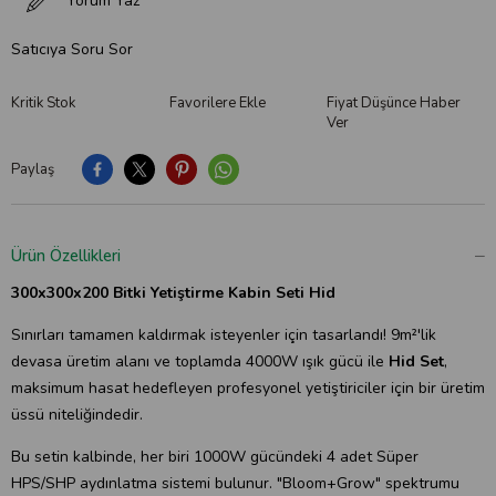
Yorum Yaz
Satıcıya Soru Sor
Kritik Stok
Favorilere Ekle
Fiyat Düşünce Haber
Ver
Paylaş
Ürün Özellikleri
300x300x200 Bitki Yetiştirme Kabin Seti Hid
Sınırları tamamen kaldırmak isteyenler için tasarlandı! 9m²'lik
devasa üretim alanı ve toplamda 4000W ışık gücü ile
Hid Set
,
maksimum hasat hedefleyen profesyonel yetiştiriciler için bir üretim
üssü niteliğindedir.
Bu setin kalbinde, her biri 1000W gücündeki 4 adet Süper
HPS/SHP aydınlatma sistemi bulunur. "Bloom+Grow" spektrumu