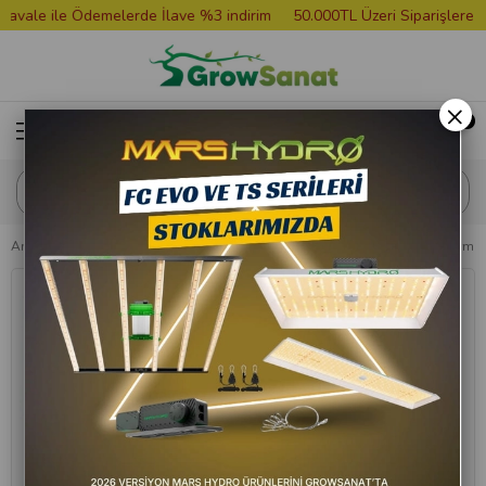
le ile Ödemelerde İlave %3 indirim
50.000TL Üzeri Siparişlere Grow
×
Anasayfa
Hazır Setler
Hazır Kabin Setleri
300x300x200 Bitki Yetiştirme 