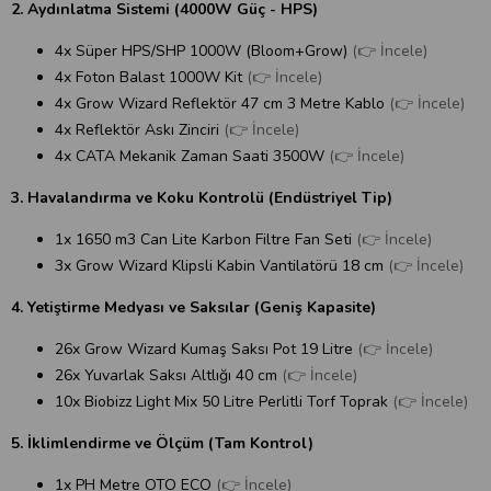
2. Aydınlatma Sistemi (4000W Güç - HPS)
4x Süper HPS/SHP 1000W (Bloom+Grow)
(👉 İncele)
4x Foton Balast 1000W Kit
(👉 İncele)
4x Grow Wizard Reflektör 47 cm 3 Metre Kablo
(👉 İncele)
4x Reflektör Askı Zinciri
(👉 İncele)
4x CATA Mekanik Zaman Saati 3500W
(👉 İncele)
3. Havalandırma ve Koku Kontrolü (Endüstriyel Tip)
1x 1650 m3 Can Lite Karbon Filtre Fan Seti
(👉 İncele)
3x Grow Wizard Klipsli Kabin Vantilatörü 18 cm
(👉 İncele)
4. Yetiştirme Medyası ve Saksılar (Geniş Kapasite)
26x Grow Wizard Kumaş Saksı Pot 19 Litre
(👉 İncele)
26x Yuvarlak Saksı Altlığı 40 cm
(👉 İncele)
10x Biobizz Light Mix 50 Litre Perlitli Torf Toprak
(👉 İncele)
5. İklimlendirme ve Ölçüm (Tam Kontrol)
1x PH Metre OTO ECO
(👉 İncele)