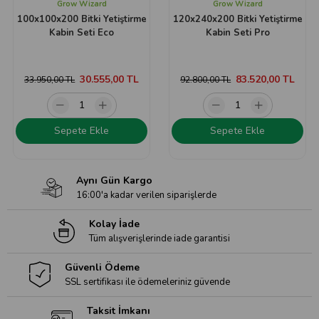
Grow Wizard
Grow Wizard
100x100x200 Bitki Yetiştirme
120x240x200 Bitki Yetiştirme
Kabin Seti Eco
Kabin Seti Pro
30.555,00 TL
83.520,00 TL
33.950,00 TL
92.800,00 TL
Sepete Ekle
Sepete Ekle
Aynı Gün Kargo
16:00'a kadar verilen siparişlerde
Kolay İade
Tüm alışverişlerinde iade garantisi
Güvenli Ödeme
SSL sertifikası ile ödemeleriniz güvende
Taksit İmkanı