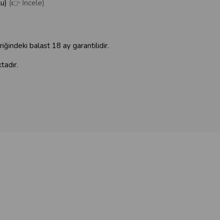
lu)
(👉 İncele)
riğindeki balast 18 ay garantilidir.
tadır.