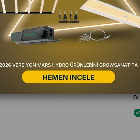
Favorilere Ekle
Fiyat Düşünce Haber Ver
Satıc
Yorum Yaz
Hafta içi 16:00'a