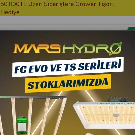
00TL Üzeri Siparişlere Grower Tişört
Ücre
ye
Kargom Nerede?
Bitki Besi
akt Balastlı Grow Bloom Max Set
Grow Wizard
600W Manyetik Kompa
7.763,00 TL
10
6.986,70 TL
(KDV