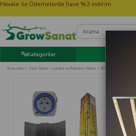
le ile Ödemelerde İlave %3 indirim
50.0
Hedi
Kategoriler
Anasayfa
Hazır Setler
Lamba ve Reflektör Setleri
600W Manyetik Komp