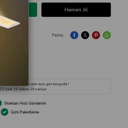
Paylaş
ıya Soru Sor
 kadar verilen siparişler aynı gün kargoda !
12
saat
16
dakika
38
saniye
Stoktan Hızlı Gönderim
Gizli Paketleme