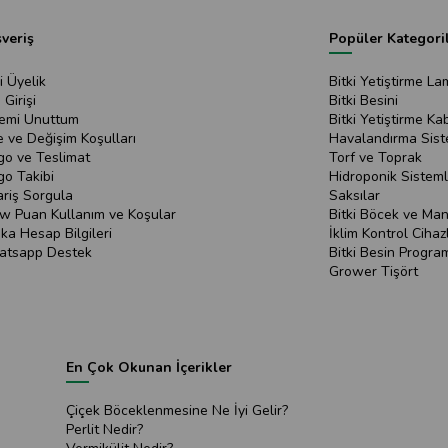
şveriş
Popüler Kategori
i Üyelik
Bitki Yetiştirme La
 Girişi
Bitki Besini
remi Unuttum
Bitki Yetiştirme Kab
e ve Değişim Koşulları
Havalandırma Sist
go ve Teslimat
Torf ve Toprak
go Takibi
Hidroponik Sisteml
ariş Sorgula
Saksılar
w Puan Kullanım ve Koşular
Bitki Böcek ve Mant
ka Hesap Bilgileri
İklim Kontrol Cihazl
tsapp Destek
Bitki Besin Program
Grower Tişört
En Çok Okunan İçerikler
Çiçek Böceklenmesine Ne İyi Gelir?
Perlit Nedir?