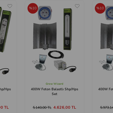
%10
%10
Grow Wizard
Shp/Hps
400W Foton Balastlı Shp/Hps
400W Fot
Set
00 TL
4.626,00 TL
5.140,00 TL
5.973,1