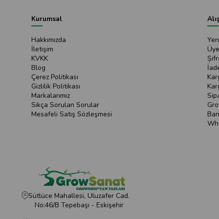
Kurumsal
Alı
Hakkımızda
Yen
İletişim
Üye
KVKK
Șif
Blog
İad
Çerez Politikası
Kar
Gizlilik Politikası
Kar
Markalarımız
Sip
Sıkça Sorulan Sorular
Gro
Mesafeli Satış Sözleşmesi
Ban
Wha
Sütlüce Mahallesi, Uluzafer Cad.
No:46/B Tepebaşı - Eskişehir