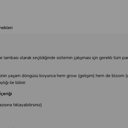
ekleri
ambası olarak seçildiğinde sistemin çalışması için gerekli tüm parça
tkinin yaşam döngüsü boyunca hem grow (gelişim) hem de bloom (çi
ğı ile bilinir.
çeriği
zısına tıklayabilirsiniz)