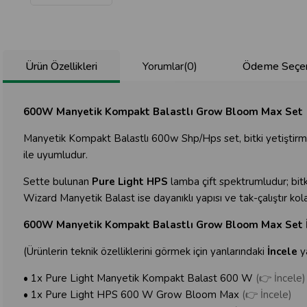
Ürün Özellikleri
Yorumlar
(0)
Ödeme Seçen
600W Manyetik Kompakt Balastlı Grow Bloom Max Set
Manyetik Kompakt Balastlı 600w Shp/Hps set, bitki yetiştirme l
ile uyumludur.
Sette bulunan
Pure Light HPS
lamba çift spektrumludur; bi
Wizard Manyetik Balast ise dayanıklı yapısı ve tak-çalıştır kolaylı
600W Manyetik Kompakt Balastlı Grow Bloom Max Set İ
(Ürünlerin teknik özelliklerini görmek için yanlarındaki
İncele
ya
• 1x Pure Light Manyetik Kompakt Balast 600 W
(👉 İncele)
• 1x Pure Light HPS 600 W Grow Bloom Max
(👉 İncele)