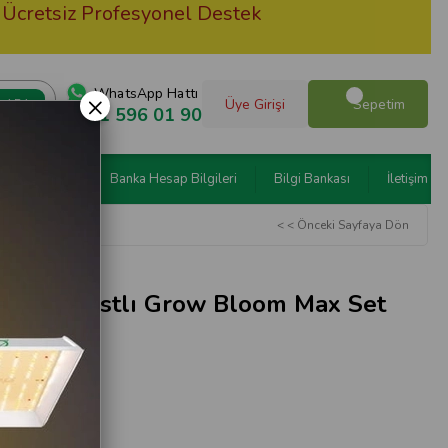
tsiz Profesyonel Destek
Hava
WhatsApp Hattı
×
Üye Girişi
Sepetim
0551 596 01 90
n Programları
Banka Hesap Bilgileri
Bilgi Bankası
İletişim
< < Önceki Sayfaya Dön
kt Balastlı Grow Bloom Max Set
 Dahil)