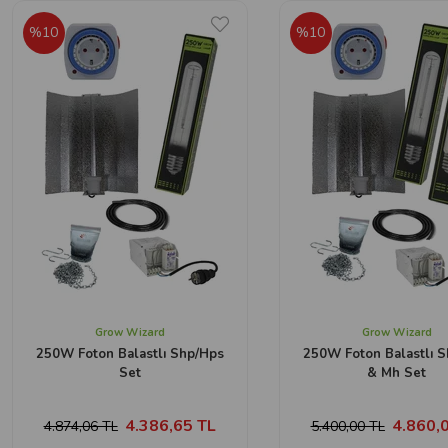
%10
%10
Grow Wizard
Grow Wizard
250W Foton Balastlı Shp/Hps
250W Foton Balastlı 
Set
& Mh Set
4.386,65 TL
4.860,
4.874,06 TL
5.400,00 TL