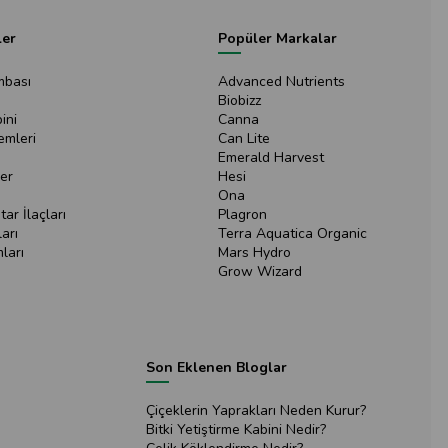
ler
Popüler Markalar
mbası
Advanced Nutrients
Biobizz
ini
Canna
emleri
Can Lite
Emerald Harvest
er
Hesi
Ona
ar İlaçları
Plagron
arı
Terra Aquatica Organic
ları
Mars Hydro
Grow Wizard
Son Eklenen Bloglar
Çiçeklerin Yaprakları Neden Kurur?
Bitki Yetiştirme Kabini Nedir?