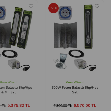
%10
Grow Wizard
Grow Wizard
on Balastlı Shp/Hps
600W Foton Balastlı Shp/Hps
& Mh Set
Set
5.375,82 TL
6.570,00 TL
4 TL
7.300,00 TL