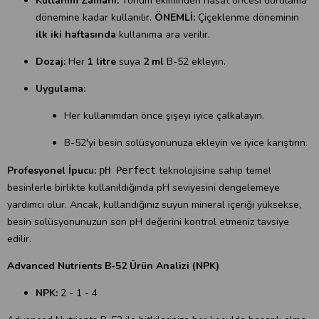
Kullanım Zamanı:
Tohum ekiminden hasat öncesi durulama
dönemine kadar kullanılır.
ÖNEMLİ:
Çiçeklenme döneminin
ilk iki haftasında
kullanıma ara verilir.
Dozaj:
Her
1 litre
suya
2 ml
B-52 ekleyin.
Uygulama:
Her kullanımdan önce şişeyi iyice çalkalayın.
B-52'yi besin solüsyonunuza ekleyin ve iyice karıştırın.
Profesyonel İpucu:
teknolojisine sahip temel
pH Perfect
besinlerle birlikte kullanıldığında pH seviyesini dengelemeye
yardımcı olur. Ancak, kullandığınız suyun mineral içeriği yüksekse,
besin solüsyonunuzun son pH değerini kontrol etmeniz tavsiye
edilir.
Advanced Nutrients B-52 Ürün Analizi (NPK)
NPK:
2 - 1 - 4