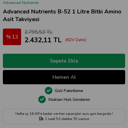
Advanced Nutrients
Advanced Nutrients B-52 1 Litre Bitki Amino
Asit Takviyesi
2.795,53 TL
13
2.432,11 TL
(KDV Dahil)
Gizli Paketleme
Stoktan Hızlı Gönderim
Hafta içi 16:00'a kadar verilen siparişler aynı gün kargoda !
1
saat
53
dakika
34
saniye