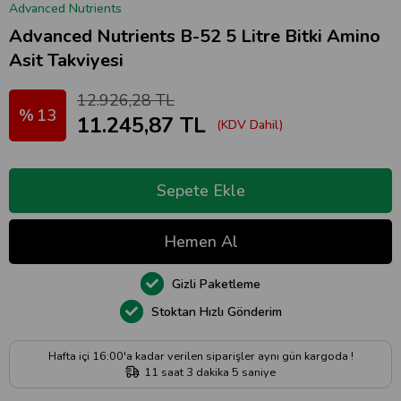
Advanced Nutrients
Advanced Nutrients B-52 5 Litre Bitki Amino
Asit Takviyesi
12.926,28 TL
13
11.245,87 TL
(KDV Dahil)
Gizli Paketleme
Stoktan Hızlı Gönderim
Hafta içi 16:00'a kadar verilen siparişler aynı gün kargoda !
11
saat
3
dakika
4
saniye