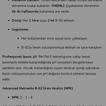
Kullanım Zamanı:
Tohum ekiminden hasat öncesi durulama
dönemine kadar kullanılır.
ÖNEMLİ:
Çiçeklenme döneminin
ilk iki haftasında
kullanıma ara verilir.
Dozaj:
Her
1 litre
suya
2 ml
B-52 ekleyin.
Uygulama:
Her kullanımdan önce şişeyi iyice çalkalayın.
B-52'yi besin solüsyonunuza ekleyin ve iyice karıştırın.
Profesyonel İpucu:
teknolojisine sahip temel
pH Perfect
besinlerle birlikte kullanıldığında pH seviyesini dengelemeye
yardımcı olur. Ancak, kullandığınız suyun mineral içeriği yüksekse,
besin solüsyonunuzun son pH değerini kontrol etmeniz tavsiye
edilir.
Advanced Nutrients B-52 Ürün Analizi (NPK)
NPK:
2 - 1 - 4