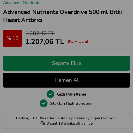
Advanced Nutrients
Advanced Nutrients Overdrive 500 ml Bitki
Hasat Arttırıcı
1.387,42 TL
13
1.207,06 TL
(KDV Dahil)
Gizli Paketleme
Stoktan Hızlı Gönderim
Hafta içi 16:00'a kadar verilen siparişler aynı gün kargoda !
3
saat
18
dakika
59
saniye