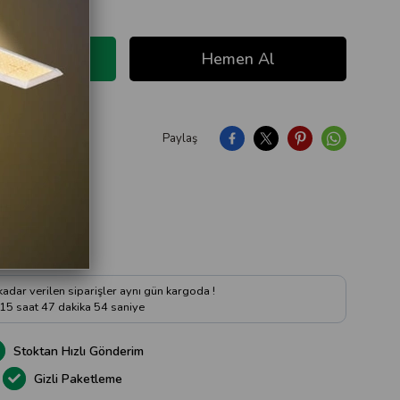
Paylaş
ıya Soru Sor
 kadar verilen siparişler aynı gün kargoda !
15
saat
47
dakika
53
saniye
Stoktan Hızlı Gönderim
Gizli Paketleme