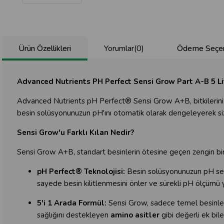
Ürün Özellikleri
Yorumlar
(0)
Ödeme Seçen
Advanced Nutrients PH Perfect Sensi Grow Part A-B 5 Li
Advanced Nutrients pH Perfect® Sensi Grow A+B, bitkilerinizin
besin solüsyonunuzun pH'ını otomatik olarak dengeleyerek size
Sensi Grow'u Farklı Kılan Nedir?
Sensi Grow A+B, standart besinlerin ötesine geçen zengin bir
pH Perfect® Teknolojisi:
Besin solüsyonunuzun pH seviye
sayede besin kilitlenmesini önler ve sürekli pH ölçümü y
5'i 1 Arada Formül:
Sensi Grow, sadece temel besinleri
sağlığını destekleyen
amino asitler
gibi değerli ek bile