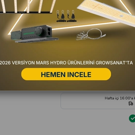
Favorilere Ekle
Fiyat Düşünce Haber Ver
Satıc
Yorum Yaz
Hafta içi 16:00'a