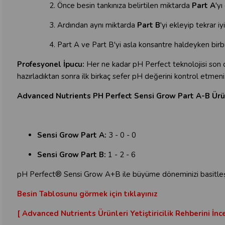
Önce besin tankınıza belirtilen miktarda
Part A
'yı
Ardından aynı miktarda
Part B
'yi ekleyip tekrar iyi
Part A ve Part B'yi asla konsantre haldeyken birbir
Profesyonel İpucu:
Her ne kadar pH Perfect teknolojisi son de
hazırladıktan sonra ilk birkaç sefer pH değerini kontrol etmeniz
Advanced Nutrients PH Perfect Sensi Grow Part A-B Ürü
Sensi Grow Part A:
3 - 0 - 0
Sensi Grow Part B:
1 - 2 - 6
pH Perfect® Sensi Grow A+B ile büyüme döneminizi basitleştirin
Besin Tablosunu görmek için tıklayınız
[ Advanced Nutrients Ürünleri Yetiştiricilik Rehberini İnce