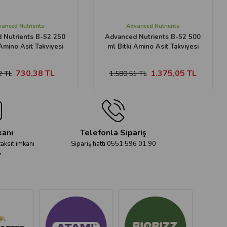
anced Nutrients
Advanced Nutrients
 Nutrients B-52 250
Advanced Nutrients B-52 500
 Amino Asit Takviyesi
ml Bitki Amino Asit Takviyesi
730,38 TL
1.375,05 TL
2 TL
1.580,51 TL
kanı
Telefonla Sipariş
taksit imkanı
Sipariş hattı 0551 596 01 90
r