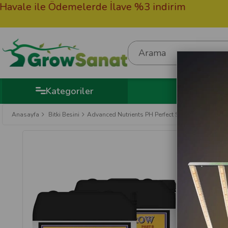
le Ödemelerde İlave %3 indirim
50.000TL
Hediye
Kategoriler
Anasayfa
Bitki Besini
Advanced Nutrients PH Perfect Sensi Grow Part A-B 