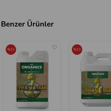
Benzer Ürünler
%13
%13