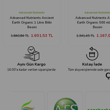
Advanced Nutrients
Advanced Nutrient
Advanced Nutrients Ancient
Advanced Nutrients A
Earth Organic 1 Litre Bitki
Earth Organic 500 ml 
Besini
Besini
1.601,53 TL
1.167,
1.840,84 TL
1.341,45 TL
Aynı Gün Kargo
Kolay İade
16:00'a kadar verilen siparişlerde
Tüm alışverişlerinde iade gara
Ç