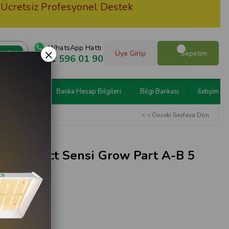
 Profesyonel Destek
Havale i
WhatsApp Hattı
×
Üye Girişi
Sepetim
0551 596 01 90
n Programları
Banka Hesap Bilgileri
Bilgi Bankası
İletişim
< < Önceki Sayfaya Dön
H Perfect Sensi Grow Part A-B 5
 Dahil)