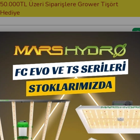
 Üzeri Siparişlere Grower Tişört
Ücretsiz
Kargom Nerede?
Bitki Besi
5 Litre Bitki Besini
Advanced Nutrients
Advanced Nutrients P
Litre Bitki Besini
8.869,65 TL
13
7.716,60 TL
(KDV