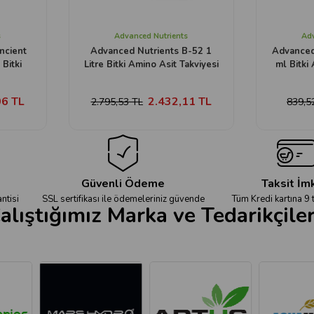
s
Advanced Nutrients
Adv
ncient
Advanced Nutrients B-52 1
Advanced
Bitki
Litre Bitki Amino Asit Takviyesi
ml Bitki
06 TL
2.432,11 TL
2.795,53 TL
839,5
Güvenli Ödeme
Taksit İm
ntisi
SSL sertifikası ile ödemeleriniz güvende
Tüm Kredi kartına 9 
alıştığımız Marka ve Tedarikçile