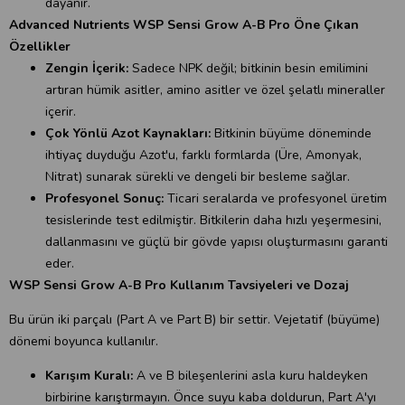
dayanır.
Advanced Nutrients WSP Sensi Grow A-B Pro Öne Çıkan
Özellikler
Zengin İçerik:
Sadece NPK değil; bitkinin besin emilimini
artıran hümik asitler, amino asitler ve özel şelatlı mineraller
içerir.
Çok Yönlü Azot Kaynakları:
Bitkinin büyüme döneminde
ihtiyaç duyduğu Azot'u, farklı formlarda (Üre, Amonyak,
Nitrat) sunarak sürekli ve dengeli bir besleme sağlar.
Profesyonel Sonuç:
Ticari seralarda ve profesyonel üretim
tesislerinde test edilmiştir. Bitkilerin daha hızlı yeşermesini,
dallanmasını ve güçlü bir gövde yapısı oluşturmasını garanti
eder.
WSP Sensi Grow A-B Pro Kullanım Tavsiyeleri ve Dozaj
Bu ürün iki parçalı (Part A ve Part B) bir settir. Vejetatif (büyüme)
dönemi boyunca kullanılır.
Karışım Kuralı:
A ve B bileşenlerini asla kuru haldeyken
birbirine karıştırmayın. Önce suyu kaba doldurun, Part A'yı