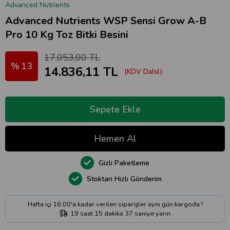
Advanced Nutrients
Advanced Nutrients WSP Sensi Grow A-B
Pro 10 Kg Toz Bitki Besini
17.053,00 TL
13
14.836,11 TL
(KDV Dahil)
Gizli Paketleme
Stoktan Hızlı Gönderim
Hafta içi 16:00'a kadar verilen siparişler aynı gün kargoda !
19
saat
15
dakika
37
saniye
yarın