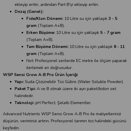
ekleyip eritin, ardından Part B'yi ekleyip eritin.
Dozaj (Genel):
Fide/Klon Dönemi:
10 Litre su için yaklaşık
3 - 5
gram
(Toplam A+B).
Erken Büyüme:
10 Litre su için yaklaşık
5 - 7 gram
(Toplam A+B).
Tam Büyüme Dönemi:
10 Litre su için yaklaşık
8 - 11
gram
(Toplam A+B).
Not: Profesyonel serilerde EC metre ile ölçüm yaparak
ilerlemek en doğrusudur.
WSP Sensi Grow A-B Pro Ürün İçeriği
Yapı:
Suda Çözünebilir Toz Gübre (Water Soluble Powder).
Paket Tipi:
A ve B olmak üzere iki ayrı paket/bidon set
halindedir.
Teknoloji:
pH Perfect, Şelatlı Elementler.
Advanced Nutrients WSP Sensi Grow A-B Pro ile maliyetlerinizi
düşürün, veriminizi artırın. Profesyonel tarımın toz halindeki gücünü
keşfedin.