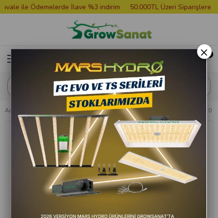
le ile Ödemelerde İlave %3 indirim
50.000TL Üzeri Siparişlere Gro
×
Anasayfa
Bitki Besini
Advanced Nutrients WSP Sensi Grow A-B Pro 10 Kg 