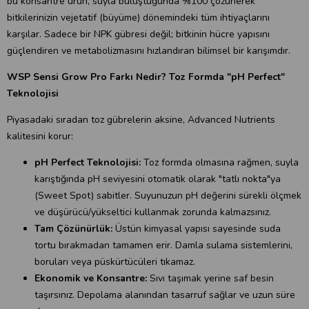
bu konsantre ürün, suyla buluştuğunda %100 çözünerek
bitkilerinizin vejetatif (büyüme) dönemindeki tüm ihtiyaçlarını
karşılar. Sadece bir NPK gübresi değil; bitkinin hücre yapısını
güçlendiren ve metabolizmasını hızlandıran bilimsel bir karışımdır.
WSP Sensi Grow Pro Farkı Nedir? Toz Formda "pH Perfect"
Teknolojisi
Piyasadaki sıradan toz gübrelerin aksine, Advanced Nutrients
kalitesini korur:
pH Perfect Teknolojisi:
Toz formda olmasına rağmen, suyla
karıştığında pH seviyesini otomatik olarak "tatlı nokta"ya
(Sweet Spot) sabitler. Suyunuzun pH değerini sürekli ölçmek
ve düşürücü/yükseltici kullanmak zorunda kalmazsınız.
Tam Çözünürlük:
Üstün kimyasal yapısı sayesinde suda
tortu bırakmadan tamamen erir. Damla sulama sistemlerini,
boruları veya püskürtücüleri tıkamaz.
Ekonomik ve Konsantre:
Sıvı taşımak yerine saf besin
taşırsınız. Depolama alanından tasarruf sağlar ve uzun süre