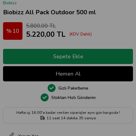
Biobizz
Biobizz All Pack Outdoor 500 ml
5.800,00 TL
10
5.220,00 TL
(KDV Dahil)
Gizli Paketleme
Stoktan Hızlı Gönderim
Hafta içi 16:00'a kadar verilen siparişler aynı gün kargoda !
11
saat
14
dakika
35
saniye