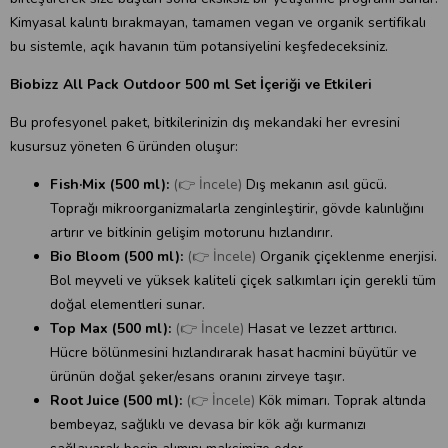
Kimyasal kalıntı bırakmayan, tamamen vegan ve organik sertifikalı
bu sistemle, açık havanın tüm potansiyelini keşfedeceksiniz.
Biobizz All Pack Outdoor 500 ml Set İçeriği ve Etkileri
Bu profesyonel paket, bitkilerinizin dış mekandaki her evresini
kusursuz yöneten 6 üründen oluşur:
Fish·Mix (500 ml):
(👉 İncele)
Dış mekanın asıl gücü.
Toprağı mikroorganizmalarla zenginleştirir, gövde kalınlığını
artırır ve bitkinin gelişim motorunu hızlandırır.
Bio Bloom (500 ml):
(👉 İncele)
Organik çiçeklenme enerjisi.
Bol meyveli ve yüksek kaliteli çiçek salkımları için gerekli tüm
doğal elementleri sunar.
Top Max (500 ml):
(👉 İncele)
Hasat ve lezzet arttırıcı.
Hücre bölünmesini hızlandırarak hasat hacmini büyütür ve
ürünün doğal şeker/esans oranını zirveye taşır.
Root Juice (500 ml):
(👉 İncele)
Kök mimarı. Toprak altında
bembeyaz, sağlıklı ve devasa bir kök ağı kurmanızı