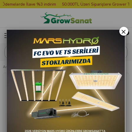
emelerde İlave %3 indirim
50.000TL Üzeri Siparişlere Grower Tişört
×
Anasayfa
Bitki Besini
Biobizz All Pack Outdoor 500 ml