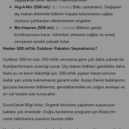
sağlayarak besin alımını maksimize eder.
Alg·A·Mic (500 ml):
(👉 İncele)
Bitki canlandırıcı. Değişken
dış mekan ikliminde bitkinin hayata tutunmasını sağlar,
olumsuz şartlardan etkilenmesini engeller.
Bio·Heaven (500 ml):
(👉 İncele)
Bitkinin genel
kondisyonunu korur, toksinleri atmasını sağlar ve enerji
seviyesini sürekli yüksek tutar.
Neden 500 ml'lik Outdoor Paketini Seçmelisiniz?
Outdoor 500 ml seti, 250 ml'lik versiyona göre çok daha yüksek bir
fiyat/performans avantajı sunar. Dış mekan bitkileri genellikle daha
fazla su ve besin tükettiği için, 500 ml'lik şişeler hasat sonuna
kadar yarı yolda kalmamanızı garanti eder. Kuzey Denizi balıklarının
gücüyle beslenen bitkileriniz, genetiklerindeki en yoğun aromayı ve
en saf lezzeti size sunacaktır.
GrowSanat Bilgi Notu: Organik besleme yaparken suyunuzun
kalitesi çok önemlidir. Doğru beslenme programı için Biobizz'in
resmi tablolarına uymanız tavsiye edilir.