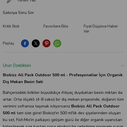
Yorum Yaz
Satıcıya Soru Sor
Kritik Stok
Favorilere Ekle
Fiyat Düşünce Haber
Ver
Paylaş
Ürün Özellikleri
Biobizz All Pack Outdoor 500 ml - Profesyoneller İçin Organik
Dış Mekan Besin Seti
Bahçenizdeki bitkiler büyüdükçe ihtiyaç duydukları besin miktarı da
artar. Orta ölçekli (4-8 saksı) bir dış mekan projesinde, doğanın tüm
verimini sofranıza taşımak istiyorsanız
Biobizz All Pack Outdoor
500 ml
tam size göre! Biobizz'in 500 ml'lik dev şişelerinden oluşan
bu set, Fish·Mix'in patlayıcı gelişim gücü ile diğer organik uyarıcıları
birleştirerek size baştan sona eksiksiz bir yetiştirme programı sunar.