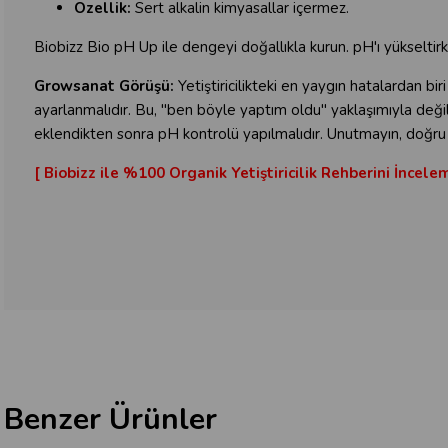
Özellik:
Sert alkalin kimyasallar içermez.
Biobizz Bio pH Up ile dengeyi doğallıkla kurun. pH'ı yükseltirk
Growsanat Görüşü:
Yetiştiricilikteki en yaygın hatalardan bi
ayarlanmalıdır. Bu, "ben böyle yaptım oldu" yaklaşımıyla değil,
eklendikten sonra pH kontrolü yapılmalıdır. Unutmayın, doğru p
[ Biobizz ile %100 Organik Yetiştiricilik Rehberini İnceleme
Benzer Ürünler