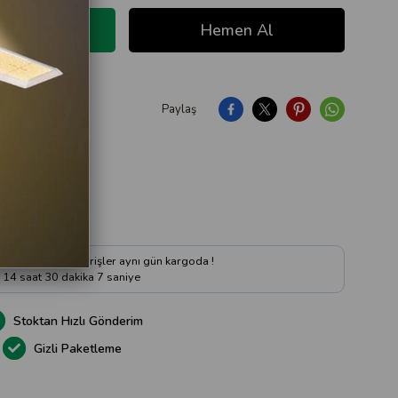
Paylaş
ıya Soru Sor
 kadar verilen siparişler aynı gün kargoda !
14
saat
30
dakika
6
saniye
Stoktan Hızlı Gönderim
Gizli Paketleme