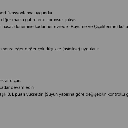
sertifikasyonlarına uygundur.
iğer marka gübrelerle sorunsuz çalışır.
 hasat dönemine kadar her evrede (Büyüme ve Çiçeklenme) kullanı
en sonra eğer değer çok düşükse (asidikse) uygulanır.
ekrar ölçün.
a kadar devam edin.
aşık
0.1 puan
yükseltir. (Suyun yapısına göre değişebilir, kontrollü gi