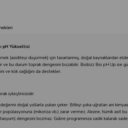
ekleri
ı pH Yükseltici
k (asiditeyi düşürmek) için tasarlanmış, doğal kaynaklardan elde e
erir ve bu durum toprak dengesini bozabilir. Biobizz Bio pH Up ise g
ini ve kök sağlığını da destekler.
 iyileştiricisidir:
 değerini doğal yollarla yukarı çeker. Bitkiyi şoka uğratan ani kimya
r popülasyonuna (mikoriza vb.) zarar vermez. Aksine, hümik asit bu 
syum) dengesini bozmaz. Gübre programınıza sadık kalarak sadec