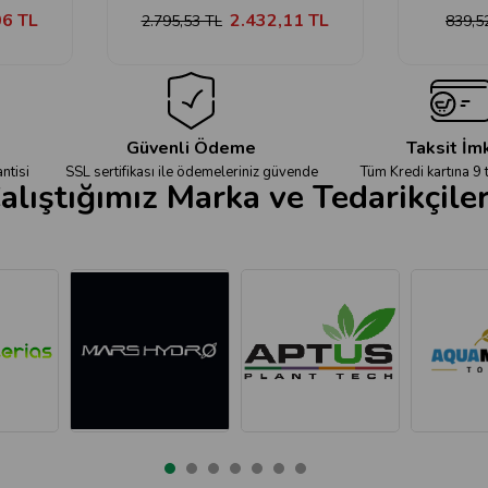
06 TL
2.432,11 TL
2.795,53 TL
839,5
Güvenli Ödeme
Taksit İm
ntisi
SSL sertifikası ile ödemeleriniz güvende
Tüm Kredi kartına 9 
alıştığımız Marka ve Tedarikçile