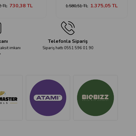
730,38 TL
1.375,05 TL
2 TL
1.580,51 TL
kanı
Telefonla Sipariş
taksit imkanı
Sipariş hattı 0551 596 01 90
r