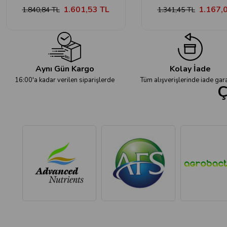
1.601,53 TL
1.167,
1.840,84 TL
1.341,45 TL
Aynı Gün Kargo
Kolay İade
16:00'a kadar verilen siparişlerde
Tüm alışverişlerinde iade gara
Ç