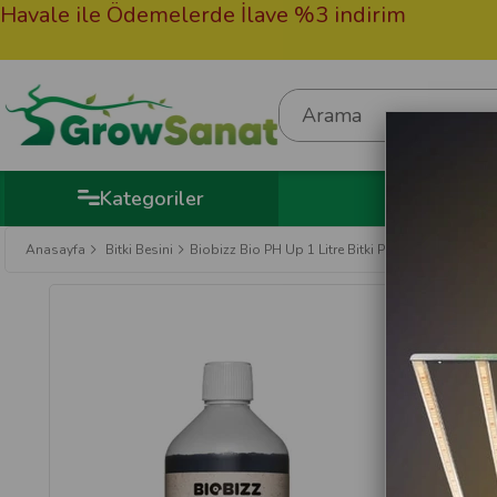
e ile Ödemelerde İlave %3 indirim
50.00
Hedi
Kategoriler
Anasayfa
Bitki Besini
Biobizz Bio PH Up 1 Litre Bitki PH Arttırıcı