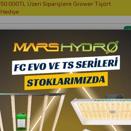
0TL Üzeri Siparişlere Grower Tişört
Ücret
ye
Kargom Nerede?
Bitki Besi
Biobizz
Biobizz Bio PH Up 1 Li
965,00 TL
10
868,50 TL
(KDV Da