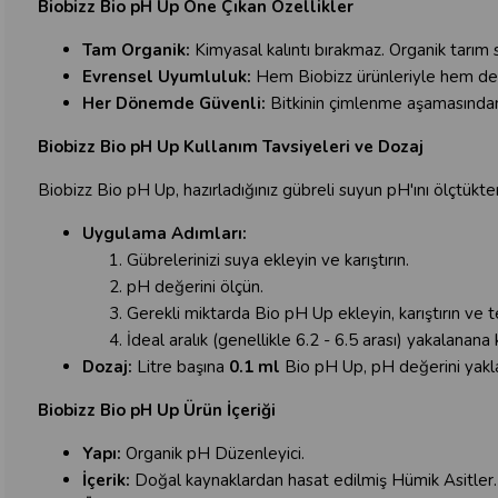
Biobizz Bio pH Up Öne Çıkan Özellikler
Tam Organik:
Kimyasal kalıntı bırakmaz. Organik tarım 
Evrensel Uyumluluk:
Hem Biobizz ürünleriyle hem de d
Her Dönemde Güvenli:
Bitkinin çimlenme aşamasından
Biobizz Bio pH Up Kullanım Tavsiyeleri ve Dozaj
Biobizz Bio pH Up, hazırladığınız gübreli suyun pH'ını ölçtükt
Uygulama Adımları:
Gübrelerinizi suya ekleyin ve karıştırın.
pH değerini ölçün.
Gerekli miktarda Bio pH Up ekleyin, karıştırın ve t
İdeal aralık (genellikle 6.2 - 6.5 arası) yakalanan
Dozaj:
Litre başına
0.1 ml
Bio pH Up, pH değerini yakl
Biobizz Bio pH Up Ürün İçeriği
Yapı:
Organik pH Düzenleyici.
İçerik:
Doğal kaynaklardan hasat edilmiş Hümik Asitler.