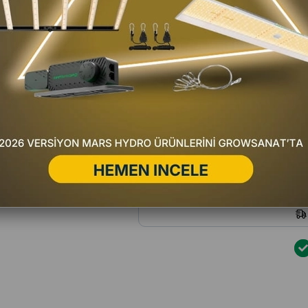
Favorilere Ekle
Fiyat Düşünce Haber Ver
Satıc
Yorum Yaz
Hafta içi 16:00'a