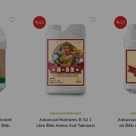
%13
%13
s
Advanced Nutrients
Adv
ncient
Advanced Nutrients B-52 1
Advanced
Bitki
Litre Bitki Amino Asit Takviyesi
ml Bitki