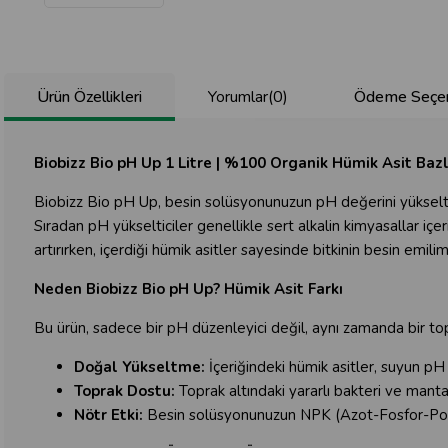
Ürün Özellikleri
Yorumlar
(0)
Ödeme Seçen
Biobizz Bio pH Up 1 Litre | %100 Organik Hümik Asit Bazl
Biobizz Bio pH Up, besin solüsyonunuzun pH değerini yükseltme
Sıradan pH yükselticiler genellikle sert alkalin kimyasallar iç
artırırken, içerdiği hümik asitler sayesinde bitkinin besin emilim
Neden Biobizz Bio pH Up? Hümik Asit Farkı
Bu ürün, sadece bir pH düzenleyici değil, aynı zamanda bir toprak
Doğal Yükseltme:
İçeriğindeki hümik asitler, suyun pH
Toprak Dostu:
Toprak altındaki yararlı bakteri ve manta
Nötr Etki:
Besin solüsyonunuzun NPK (Azot-Fosfor-Pota