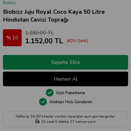
Biobizz
Biobizz Juju Royal Coco Kaya 50 Litre
Hindistan Cevizi Toprağı
1.280,00 TL
10
1.152,00 TL
(KDV Dahil)
Gizli Paketleme
Stoktan Hızlı Gönderim
Hafta içi 16:00'a kadar verilen siparişler aynı gün kargoda !
21
saat
0
dakika
16
saniye
yarın