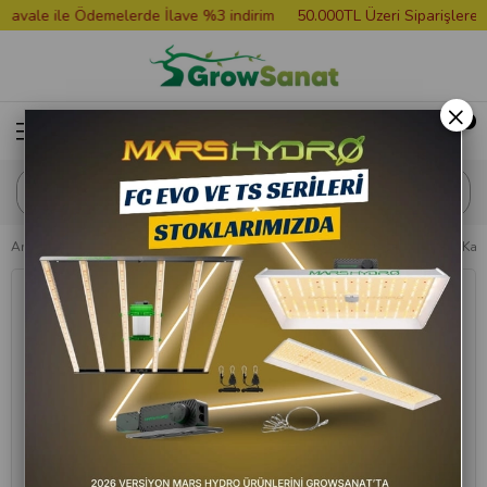
ale ile Ödemelerde İlave %3 indirim
50.000TL Üzeri Siparişlere Gro
×
Anasayfa
Torf ve Toprak
Organik Toprak
Biobizz Juju Royal Coco Kaya