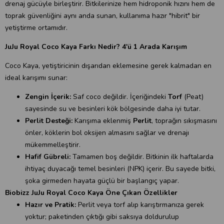
drenaj gücüyle birleştirir. Bitkilerinize hem hidroponik hızını hem de
toprak güvenliğini aynı anda sunan, kullanıma hazır "hibrit" bir
yetiştirme ortamıdır.
JuJu Royal Coco Kaya Farkı Nedir? 4'ü 1 Arada Karışım
Coco Kaya, yetiştiricinin dışarıdan eklemesine gerek kalmadan en
ideal karışımı sunar:
Zengin İçerik:
Saf coco değildir. İçeriğindeki
Torf
(Peat)
sayesinde su ve besinleri kök bölgesinde daha iyi tutar.
Perlit Desteği:
Karışıma eklenmiş
Perlit
, toprağın sıkışmasını
önler, köklerin bol oksijen almasını sağlar ve drenajı
mükemmelleştirir.
Hafif Gübreli:
Tamamen boş değildir. Bitkinin ilk haftalarda
ihtiyaç duyacağı temel besinleri (NPK) içerir. Bu sayede bitki,
şoka girmeden hayata güçlü bir başlangıç yapar.
Biobizz JuJu Royal Coco Kaya Öne Çıkan Özellikler
Hazır ve Pratik:
Perlit veya torf alıp karıştırmanıza gerek
yoktur; paketinden çıktığı gibi saksıya doldurulup