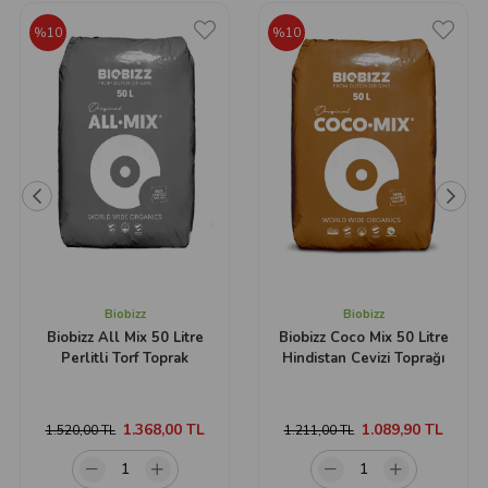
%10
%10
Biobizz
Biobizz
Biobizz All Mix 50 Litre
Biobizz Coco Mix 50 Litre
Perlitli Torf Toprak
Hindistan Cevizi Toprağı
1.368,00 TL
1.089,90 TL
1.520,00 TL
1.211,00 TL