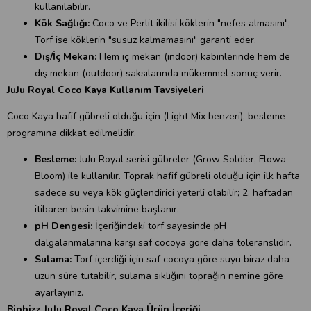
kullanılabilir.
Kök Sağlığı:
Coco ve Perlit ikilisi köklerin "nefes almasını",
Torf ise köklerin "susuz kalmamasını" garanti eder.
Dış/İç Mekan:
Hem iç mekan (indoor) kabinlerinde hem de
dış mekan (outdoor) saksılarında mükemmel sonuç verir.
JuJu Royal Coco Kaya Kullanım Tavsiyeleri
Coco Kaya hafif gübreli olduğu için (Light Mix benzeri), besleme
programına dikkat edilmelidir.
Besleme:
JuJu Royal serisi gübreler (Grow Soldier, Flowa
Bloom) ile kullanılır. Toprak hafif gübreli olduğu için ilk hafta
sadece su veya kök güçlendirici yeterli olabilir; 2. haftadan
itibaren besin takvimine başlanır.
pH Dengesi:
İçeriğindeki torf sayesinde pH
dalgalanmalarına karşı saf cocoya göre daha toleranslıdır.
Sulama:
Torf içerdiği için saf cocoya göre suyu biraz daha
uzun süre tutabilir, sulama sıklığını toprağın nemine göre
ayarlayınız.
Biobizz JuJu Royal Coco Kaya Ürün İçeriği