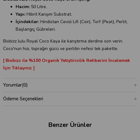
Hacim:
50 Litre.
Yapı:
Hibrit Karışım Substrat.
İçindekiler:
Hindistan Cevizi Lifi (Coir), Torf (Peat), Perlit,
Başlangıç Gübreleri.
Biobizz JuJu Royal Coco Kaya ile karıştırma derdine son verin.
Coco'nun hızı, toprağın gücü ve perlitin nefesi tek pakette.
[ Biobizz ile %100 Organik Yetiştiricilik Rehberini İncelemek
İçin Tıklayınız ]
Yorumlar
(0)
Ödeme Seçenekleri
Benzer Ürünler