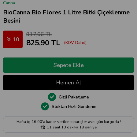
Canna
BioCanna Bio Flores 1 Litre Bitki Çiçeklenme
Besini
917,66 TL
10
825,90 TL
(KDV Dahil)
Gizli Paketleme
Stoktan Hızlı Gönderim
Hafta içi 16:00'a kadar verilen siparişler aynı gün kargoda !
11
saat
13
dakika
17
saniye