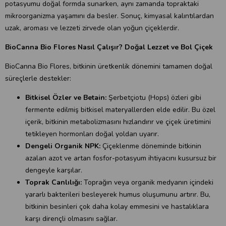
potasyumu doğal formda sunarken, aynı zamanda topraktaki
mikroorganizma yaşamını da besler. Sonuç, kimyasal kalıntılardan
uzak, aroması ve lezzeti zirvede olan yoğun çiçeklerdir.
BioCanna Bio Flores Nasıl Çalışır? Doğal Lezzet ve Bol Çiçek
BioCanna Bio Flores, bitkinin üretkenlik dönemini tamamen doğal
süreçlerle destekler:
Bitkisel Özler ve Betain:
Şerbetçiotu (Hops) özleri gibi
fermente edilmiş bitkisel materyallerden elde edilir. Bu özel
içerik, bitkinin metabolizmasını hızlandırır ve çiçek üretimini
tetikleyen hormonları doğal yoldan uyarır.
Dengeli Organik NPK:
Çiçeklenme döneminde bitkinin
azalan azot ve artan fosfor-potasyum ihtiyacını kusursuz bir
dengeyle karşılar.
Toprak Canlılığı:
Toprağın veya organik medyanın içindeki
yararlı bakterileri besleyerek humus oluşumunu artırır. Bu,
bitkinin besinleri çok daha kolay emmesini ve hastalıklara
karşı dirençli olmasını sağlar.