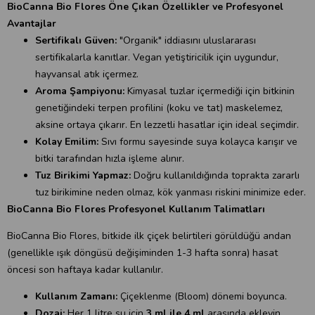
BioCanna Bio Flores Öne Çıkan Özellikler ve Profesyonel
Avantajlar
Sertifikalı Güven:
"Organik" iddiasını uluslararası
sertifikalarla kanıtlar. Vegan yetiştiricilik için uygundur,
hayvansal atık içermez.
Aroma Şampiyonu:
Kimyasal tuzlar içermediği için bitkinin
genetiğindeki terpen profilini (koku ve tat) maskelemez,
aksine ortaya çıkarır. En lezzetli hasatlar için ideal seçimdir.
Kolay Emilim:
Sıvı formu sayesinde suya kolayca karışır ve
bitki tarafından hızla işleme alınır.
Tuz Birikimi Yapmaz:
Doğru kullanıldığında toprakta zararlı
tuz birikimine neden olmaz, kök yanması riskini minimize eder.
BioCanna Bio Flores Profesyonel Kullanım Talimatları
BioCanna Bio Flores, bitkide ilk çiçek belirtileri görüldüğü andan
(genellikle ışık döngüsü değişiminden 1-3 hafta sonra) hasat
öncesi son haftaya kadar kullanılır.
Kullanım Zamanı:
Çiçeklenme (Bloom) dönemi boyunca.
Dozaj:
Her 1 litre su için
3 ml ile 4 ml
arasında ekleyin