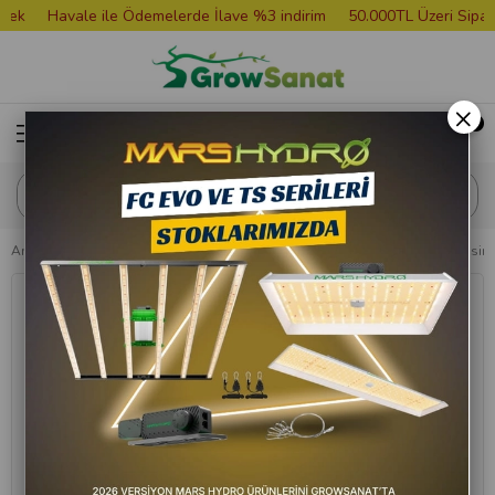
Havale ile Ödemelerde İlave %3 indirim
50.000TL Üzeri Siparişle
×
Anasayfa
Bitki Besini
BioCanna Bio Flores 1 Litre Bitki Çiçeklenme Besini