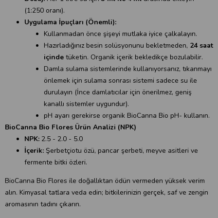
(1:250 oranı).
Uygulama İpuçları (Önemli):
Kullanmadan önce şişeyi mutlaka iyice çalkalayın.
Hazırladığınız besin solüsyonunu bekletmeden,
24 saat
içinde
tüketin. Organik içerik bekledikçe bozulabilir.
Damla sulama sistemlerinde kullanıyorsanız, tıkanmayı
önlemek için sulama sonrası sistemi sadece su ile
durulayın (İnce damlatıcılar için önerilmez, geniş
kanallı sistemler uygundur).
pH ayarı gerekirse organik
BioCanna Bio pH-
kullanın.
BioCanna Bio Flores Ürün Analizi (NPK)
NPK:
2.5 - 2.0 - 5.0
İçerik:
Şerbetçiotu özü, pancar şerbeti, meyve asitleri ve
fermente bitki özleri.
BioCanna Bio Flores ile doğallıktan ödün vermeden yüksek verim
alın. Kimyasal tatlara veda edin; bitkilerinizin gerçek, saf ve zengin
aromasının tadını çıkarın.