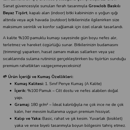
Sanat güvencesiyle sunulan ferah tasarımıyla
GrowJob Baskılı
Beyaz Tişört
, kapalı alan (indoor) bitki kabininizin o yoğun ışığı
altında veya açık havada (outdoor) bitkilerinizle ilgilenirken size
maksimum serinlik ve konfor sağlamak için özel olarak tasarlandı.
A kalite %100 pamuklu kumaşı sayesinde gün boyu nefes alır,
terletmez ve hareket özgürlüğü sunar. Bitkilerinizin budamasını
(trimming) yaparken, hasat zamanı makas sallarken veya yaz
sıcaklarında sulama rutininizi gerçekleştirirken bu tişörtün sunduğu
premium rahatlıktan vazgeçemeyeceksiniz!
🌱 Ürün İçeriği ve Kumaş Özellikleri:
Kumaş Kalitesi:
1. Sınıf Penye Kumaş (A Kalite)
İçerik:
%100 Pamuk – Cilt dostu ve nefes alabilen doğal
yapı.
Gramaj:
180 gr/m² – İdeal kalınlığıyla ne çok ince ne de çok
kalın, her mevsim kullanıma uygun premium hissiyat.
Kalıp ve Yaka:
Basic, rahat ve şık kesim. Yuvarlak (bisiklet)
yaka ve ense biyeli tasarımıyla boyun bölgesini tahriş etmez.