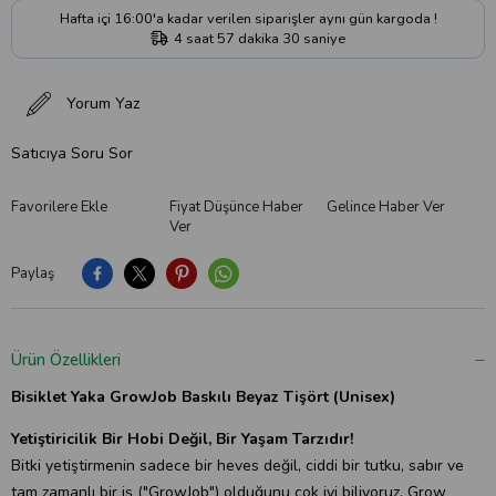
Hafta içi 16:00'a kadar verilen siparişler aynı gün kargoda !
4
saat
57
dakika
29
saniye
Yorum Yaz
Satıcıya Soru Sor
Favorilere Ekle
Fiyat Düşünce Haber
Gelince Haber Ver
Ver
Paylaş
Ürün Özellikleri
Bisiklet Yaka GrowJob Baskılı Beyaz Tişört (Unisex)
Yetiştiricilik Bir Hobi Değil, Bir Yaşam Tarzıdır!
Bitki yetiştirmenin sadece bir heves değil, ciddi bir tutku, sabır ve
tam zamanlı bir iş ("GrowJob") olduğunu çok iyi biliyoruz. Grow