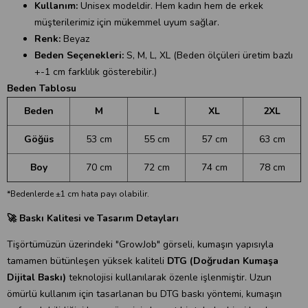
Kullanım:
Unisex modeldir. Hem kadın hem de erkek
müşterilerimiz için mükemmel uyum sağlar.
Renk:
Beyaz
Beden Seçenekleri:
S, M, L, XL (Beden ölçüleri üretim bazlı
+-1 cm farklılık gösterebilir.)
Beden Tablosu
Beden
M
L
XL
2XL
Göğüs
53 cm
55 cm
57 cm
63 cm
Boy
70 cm
72 cm
74 cm
78 cm
*Bedenlerde ±1 cm hata payı olabilir.
🚀 Baskı Kalitesi ve Tasarım Detayları
Tişörtümüzün üzerindeki "GrowJob" görseli, kumaşın yapısıyla
tamamen bütünleşen yüksek kaliteli
DTG (Doğrudan Kumaşa
Dijital Baskı)
teknolojisi kullanılarak özenle işlenmiştir. Uzun
ömürlü kullanım için tasarlanan bu DTG baskı yöntemi, kumaşın