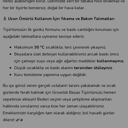
nefes alabilirliğini korur, üzerinizde sert bir tabaka hissi bırakmaz ve
her bir tişörte benzersiz, doğal bir hava katar.
💧 Uzun Ömürlü Kullanım İçin Yıkama ve Bakım Talimatları
Tişörtünüzün ilk günkü formunu ve baskı canlılığını koruması için
aşağıdaki talimatlara uymanızı tavsiye ederiz:
Maksimum
30 °C
sıcaklıkta, ters çevirerek yıkayınız.
Beyazlara özel deterjan kullanabilirsiniz ancak baskı ömrü
için çamaşır suyu veya ağır ağartıcı maddeler
kullanmayınız
.
Düşük sıcaklıkta ve baskı alanını
tersinden ütüleyiniz
.
Kuru temizleme yapımına uygun değildir.
Bu işe gönül veren gerçek ustaların tarzını yakalamak ve sıcak
günlerde ferah kalmak için GrowJob Beyaz Tişörtünüzü hemen
sepetinize ekleyin! Beden seçimi veya yetiştirme ekipmanları
hakkında sorularınız varsa bize her zaman ulaşabilirsiniz.
Emeklerinizin karşılığını tam olarak aldığınız, bol hasatlı günler
dileriz! 🌿☀️