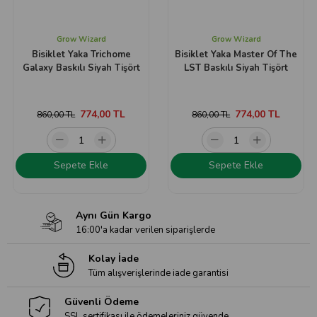
Grow Wizard
Grow Wizard
Bisiklet Yaka Trichome
Bisiklet Yaka Master Of The
Galaxy Baskılı Siyah Tişört
LST Baskılı Siyah Tişört
774,00 TL
774,00 TL
860,00 TL
860,00 TL
Sepete Ekle
Sepete Ekle
Aynı Gün Kargo
16:00'a kadar verilen siparişlerde
Kolay İade
Tüm alışverişlerinde iade garantisi
Güvenli Ödeme
SSL sertifikası ile ödemeleriniz güvende