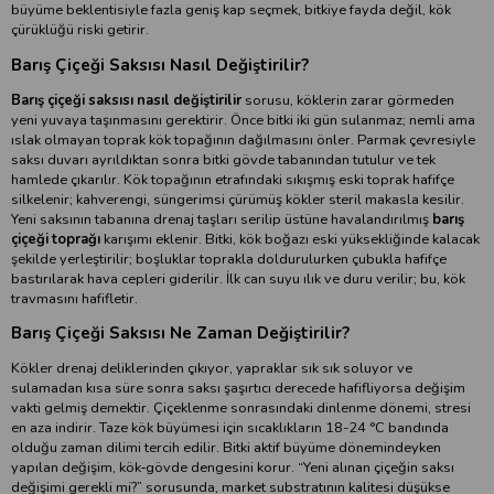
büyüme beklentisiyle fazla geniş kap seçmek, bitkiye fayda değil, kök
çürüklüğü riski getirir.
Barış Çiçeği Saksısı Nasıl Değiştirilir?
Barış çiçeği saksısı nasıl değiştirilir
sorusu, köklerin zarar görmeden
yeni yuvaya taşınmasını gerektirir. Önce bitki iki gün sulanmaz; nemli ama
ıslak olmayan toprak kök topağının dağılmasını önler. Parmak çevresiyle
saksı duvarı ayrıldıktan sonra bitki gövde tabanından tutulur ve tek
hamlede çıkarılır. Kök topağının etrafındaki sıkışmış eski toprak hafifçe
silkelenir; kahverengi, süngerimsi çürümüş kökler steril makasla kesilir.
Yeni saksının tabanına drenaj taşları serilip üstüne havalandırılmış
barış
çiçeği toprağı
karışımı eklenir. Bitki, kök boğazı eski yüksekliğinde kalacak
şekilde yerleştirilir; boşluklar toprakla doldurulurken çubukla hafifçe
bastırılarak hava cepleri giderilir. İlk can suyu ılık ve duru verilir; bu, kök
travmasını hafifletir.
Barış Çiçeği Saksısı Ne Zaman Değiştirilir?
Kökler drenaj deliklerinden çıkıyor, yapraklar sık sık soluyor ve
sulamadan kısa süre sonra saksı şaşırtıcı derecede hafifliyorsa değişim
vakti gelmiş demektir. Çiçeklenme sonrasındaki dinlenme dönemi, stresi
en aza indirir. Taze kök büyümesi için sıcaklıkların 18-24 °C bandında
olduğu zaman dilimi tercih edilir. Bitki aktif büyüme dönemindeyken
yapılan değişim, kök‐gövde dengesini korur. “Yeni alınan çiçeğin saksı
değişimi gerekli mi?” sorusunda, market substratının kalitesi düşükse