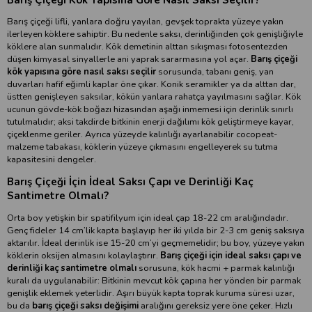
Barış çiçeği lifli, yanlara doğru yayılan, gevşek toprakta yüzeye yakın
ilerleyen köklere sahiptir. Bu nedenle saksı, derinliğinden çok genişliğiyle
köklere alan sunmalıdır. Kök demetinin alttan sıkışması fotosentezden
düşen kimyasal sinyallerle ani yaprak sararmasına yol açar.
Barış çiçeği
kök yapısına göre nasıl saksı seçilir
sorusunda, tabanı geniş, yan
duvarları hafif eğimli kaplar öne çıkar. Konik seramikler ya da alttan dar,
üstten genişleyen saksılar, kökün yanlara rahatça yayılmasını sağlar. Kök
ucunun gövde­-kök boğazı hizasından aşağı inmemesi için derinlik sınırlı
tutulmalıdır; aksi takdirde bitkinin enerji dağılımı kök geliştirmeye kayar,
çiçeklenme geriler. Ayrıca yüzeyde kalınlığı ayarlanabilir cocopeat-
malzeme tabakası, köklerin yüzeye çıkmasını engelleyerek su tutma
kapasitesini dengeler.
Barış Çiçeği İçin İdeal Saksı Çapı ve Derinliği Kaç
Santimetre Olmalı?
Orta boy yetişkin bir spatifilyum için ideal çap 18-22 cm aralığındadır.
Genç fideler 14 cm’lik kapta başlayıp her iki yılda bir 2-3 cm geniş saksıya
aktarılır. İdeal derinlik ise 15-20 cm’yi geçmemelidir; bu boy, yüzeye yakın
köklerin oksijen almasını kolaylaştırır.
Barış çiçeği için ideal saksı çapı ve
derinliği kaç santimetre olmalı
sorusuna, kök hacmi + parmak kalınlığı
kuralı da uygulanabilir: Bitkinin mevcut kök çapına her yönden bir parmak
genişlik eklemek yeterlidir. Aşırı büyük kapta toprak kuruma süresi uzar,
bu da
barış çiçeği saksı değişimi
aralığını gereksiz yere öne çeker. Hızlı