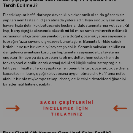
Tercih Edilmeli?
Plastik kaplar hafif, darbeye dayanıklı ve ekonomik olsa da gözeneksiz
yapıları nem fazlasını dışarı atmada yetersizdir. Kışın soğuk, yazın sıcak
havayı hızla iletir; kök bölgesinde keskin ısı dalgalanmalarına yol açar. Kil
kap,
barış çiçeği saksısında plastik mi kil mi seramik mi tercih edilmeli
sorusunun sıkça önerilen yanıtıdır; zira doğal gözenek yapısı sayesinde
toprağın fazla suyunu dış yüzeye buharlaştırır. Bununla birlikte çabuk
kırılabilir ve tuz birikimini yüzeye taşıyabilir. Seramik saksılar ise kilin ısı
dengeleyici avantajını korur, sır kaplamaları sayesinde tuz lekelerini
engeller. Emaye ya da porselen kaplı modeller, hem estetik hem de
fonksiyonel olabilir; ancak drenaj delikleri
küçük saksı
ise toprağın su
tahliyesini kısıtlar. Tercih yapılırken en önemli kriter, gözeneklilik ve drenaj
kapasitesinin barış çiçeği kök yapısına uygun olmasıdır. Hafif ama nefes
alabilir bir plastik/kompozit kap, drenaj delikleriyle desteklendiğinde iyi
bir alternatif hâline gelebilir.
Barış Çiçeği Kök Yapısına Göre Nasıl Saksı Seçilir?