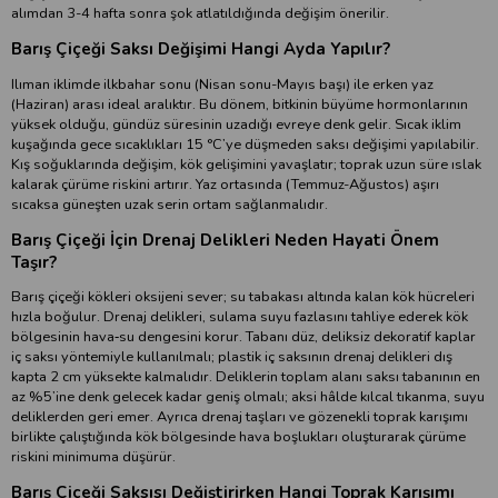
alımdan 3-4 hafta sonra şok atlatıldığında değişim önerilir.
Barış Çiçeği Saksı Değişimi Hangi Ayda Yapılır?
Ilıman iklimde ilkbahar sonu (Nisan sonu-Mayıs başı) ile erken yaz
(Haziran) arası ideal aralıktır. Bu dönem, bitkinin büyüme hormonlarının
yüksek olduğu, gündüz süresinin uzadığı evreye denk gelir. Sıcak iklim
kuşağında gece sıcaklıkları 15 °C’ye düşmeden saksı değişimi yapılabilir.
Kış soğuklarında değişim, kök gelişimini yavaşlatır; toprak uzun süre ıslak
kalarak çürüme riskini artırır. Yaz ortasında (Temmuz-Ağustos) aşırı
sıcaksa güneşten uzak serin ortam sağlanmalıdır.
Barış Çiçeği İçin Drenaj Delikleri Neden Hayati Önem
Taşır?
Barış çiçeği kökleri oksijeni sever; su tabakası altında kalan kök hücreleri
hızla boğulur. Drenaj delikleri, sulama suyu fazlasını tahliye ederek kök
bölgesinin hava‐su dengesini korur. Tabanı düz, deliksiz dekoratif kaplar
iç saksı yöntemiyle kullanılmalı; plastik iç saksının drenaj delikleri dış
kapta 2 cm yüksekte kalmalıdır. Deliklerin toplam alanı saksı tabanının en
az %5’ine denk gelecek kadar geniş olmalı; aksi hâlde kılcal tıkanma, suyu
deliklerden geri emer. Ayrıca drenaj taşları ve gözenekli toprak karışımı
birlikte çalıştığında kök bölgesinde hava boşlukları oluşturarak çürüme
riskini minimuma düşürür.
Barış Çiçeği Saksısı Değiştirirken Hangi Toprak Karışımı