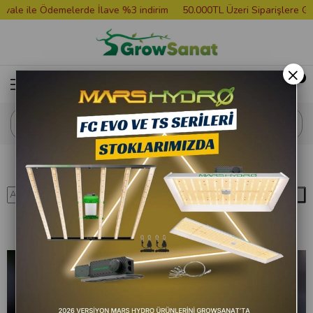
 ile Ödemelerde İlave %3 indirim
50.000TL Üzeri Siparişlere Grower
×
Anasayfa
Blog
Ekipman ve Malzemeler
Barış Çiçeği Saksısı Nasıl Olmal
Ara
Barış Çiçeği Saksısı Nasıl Olmalı?