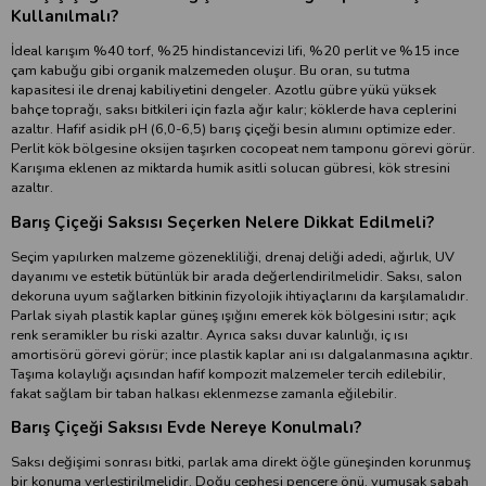
Kullanılmalı?
İdeal karışım %40 torf, %25 hindistancevizi lifi, %20 perlit ve %15 ince
çam kabuğu gibi organik malzemeden oluşur. Bu oran, su tutma
kapasitesi ile drenaj kabiliyetini dengeler. Azotlu gübre yükü yüksek
bahçe toprağı, saksı bitkileri için fazla ağır kalır; köklerde hava ceplerini
azaltır. Hafif asidik pH (6,0-6,5) barış çiçeği besin alımını optimize eder.
Perlit kök bölgesine oksijen taşırken cocopeat nem tamponu görevi görür.
Karışıma eklenen az miktarda humik asitli solucan gübresi, kök stresini
azaltır.
Barış Çiçeği Saksısı Seçerken Nelere Dikkat Edilmeli?
Seçim yapılırken malzeme gözenekliliği, drenaj deliği adedi, ağırlık, UV
dayanımı ve estetik bütünlük bir arada değerlendirilmelidir. Saksı, salon
dekoruna uyum sağlarken bitkinin fizyolojik ihtiyaçlarını da karşılamalıdır.
Parlak siyah plastik kaplar güneş ışığını emerek kök bölgesini ısıtır; açık
renk seramikler bu riski azaltır. Ayrıca saksı duvar kalınlığı, iç ısı
amortisörü görevi görür; ince plastik kaplar ani ısı dalgalanmasına açıktır.
Taşıma kolaylığı açısından hafif kompozit malzemeler tercih edilebilir,
fakat sağlam bir taban halkası eklenmezse zamanla eğilebilir.
Barış Çiçeği Saksısı Evde Nereye Konulmalı?
Saksı değişimi sonrası bitki, parlak ama direkt öğle güneşinden korunmuş
bir konuma yerleştirilmelidir. Doğu cephesi pencere önü, yumuşak sabah