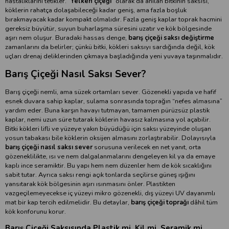
hastalıklarını tetikler. “
Yelken çiçeği
” olarak da anılan bitkinin saksısı,
köklerin rahatça dolaşabileceği kadar geniş, ama fazla boşluk
bırakmayacak kadar kompakt olmalıdır. Fazla geniş kaplar toprak hacmini
gereksiz büyütür, suyun buharlaşma süresini uzatır ve kök bölgesinde
aşırı nem oluşur. Buradaki hassas denge,
barış çiçeği saksı değiştirme
zamanlarını da belirler; çünkü bitki, kökleri saksıyı sardığında değil, kök
uçları drenaj deliklerinden çıkmaya başladığında yeni yuvaya taşınmalıdır.
Barış Çiçeği Nasıl Saksı Sever?
Barış çiçeği nemli, ama süzek ortamları sever. Gözenekli yapıda ve hafif
esnek duvara sahip kaplar, sulama sonrasında toprağın “nefes almasına”
yardım eder. Buna karşın havayı tutmayan, tamamen pürüzsüz plastik
kaplar, nemi uzun süre tutarak köklerin havasız kalmasına yol açabilir.
Bitki kökleri lifli ve yüzeye yakın büyüdüğü için saksı yüzeyinde oluşan
yosun tabakası bile köklerin oksijen almasını zorlaştırabilir. Dolayısıyla
barış çiçeği nasıl saksı sever
sorusuna verilecek en net yanıt, orta
gözeneklilikte, ısı ve nem dalgalanmalarını dengeleyen kil ya da emaye
kaplı ince seramiktir. Bu yapı hem nem düzenler hem de kök sıcaklığını
sabit tutar. Ayrıca saksı rengi açık tonlarda seçilirse güneş ışığını
yansıtarak kök bölgesinin aşırı ısınmasını önler. Plastikten
vazgeçilemeyecekse iç yüzeyi mikro gözenekli, dış yüzeyi UV dayanımlı
mat bir kap tercih edilmelidir. Bu detaylar,
barış çiçeği toprağı
dâhil tüm
kök konforunu korur.
Barış Çiçeği Saksısında Plastik mi, Kil mi, Seramik mi