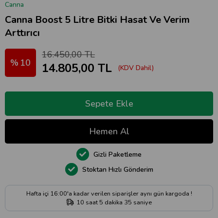
Canna
Canna Boost 5 Litre Bitki Hasat Ve Verim
Arttırıcı
16.450,00 TL
10
14.805,00 TL
(KDV Dahil)
Gizli Paketleme
Stoktan Hızlı Gönderim
Hafta içi 16:00'a kadar verilen siparişler aynı gün kargoda !
10
saat
5
dakika
34
saniye