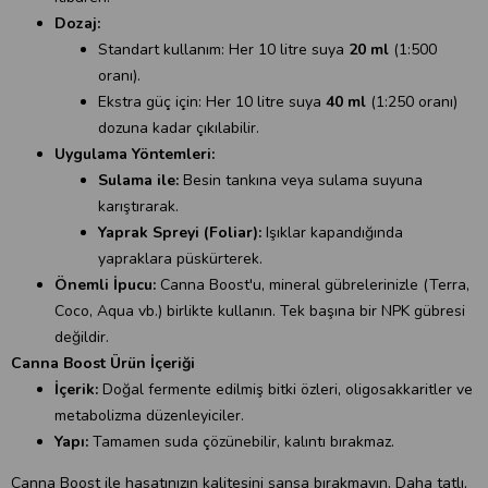
Dozaj:
Standart kullanım: Her 10 litre suya
20 ml
(1:500
oranı).
Ekstra güç için: Her 10 litre suya
40 ml
(1:250 oranı)
dozuna kadar çıkılabilir.
Uygulama Yöntemleri:
Sulama ile:
Besin tankına veya sulama suyuna
karıştırarak.
Yaprak Spreyi (Foliar):
Işıklar kapandığında
yapraklara püskürterek.
Önemli İpucu:
Canna Boost'u, mineral gübrelerinizle (Terra,
Coco, Aqua vb.) birlikte kullanın. Tek başına bir NPK gübresi
değildir.
Canna Boost Ürün İçeriği
İçerik:
Doğal fermente edilmiş bitki özleri, oligosakkaritler ve
metabolizma düzenleyiciler.
Yapı:
Tamamen suda çözünebilir, kalıntı bırakmaz.
Canna Boost ile hasatınızın kalitesini şansa bırakmayın. Daha tatlı,