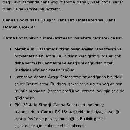
değil, aynı zamanda daha yoğun aroma, daha yüksek doğal şeker
oranı ve mükemmel bir lezzettir.
Canna Boost Nasıl Çalışır? Daha Hızlı Metabolizma, Daha
Dolgun Çiçekler
Canna Boost, bitkinin iç mekanizmasını harekete geçirerek çalışır:
Metabolik Hızlanma:
Bitkinin besin emilim kapasitesini ve
fotosentez hızını artırır. Bu, bitkinin verdiğiniz gübreleri çok
daha verimli kullanmasını ve enerjisini doğrudan çiçek
üretimine yönlendirmesini sağlar.
Lezzet ve Aroma Artışı:
Fotosentez hızlandığında bitkideki
şeker üretimi artar. Bu doğal şekerler ve uçucu yağlar, son
ürünün aromasını (terpen profili) ve lezzetini belirgin şekilde
güçlendirir.
PK 13/14 ile Sinerji:
Canna Boost metabolizmayı
hızlandırırken,
Canna PK 13/14
çiçeklerin ihtiyaç duyduğu
ekstra fosfor ve potasyumu sağlar. Bu ikili, gür bir
çiçeklenme için mükemmel bir takımdır.