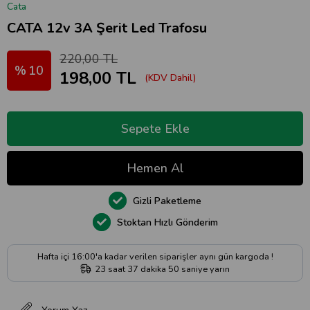
Cata
CATA 12v 3A Şerit Led Trafosu
220,00 TL
10
198,00 TL
(KDV Dahil)
Gizli Paketleme
Stoktan Hızlı Gönderim
Hafta içi 16:00'a kadar verilen siparişler aynı gün kargoda !
23
saat
37
dakika
49
saniye
yarın