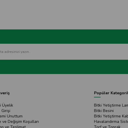
şveriş
Popüler Kategori
i Üyelik
Bitki Yetiştirme La
 Girişi
Bitki Besini
remi Unuttum
Bitki Yetiştirme Kab
e ve Değişim Koşulları
Havalandırma Sist
go ve Teslimat
Torf ve Toprak