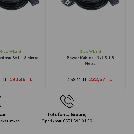
Grow Wizard
Grow Wizard
blosu 3x1 1.8 Metre
Power Kablosu 3x1.5 1.8
Metre
190,36 TL
232,57 TL
1 TL
258,41 TL
kanı
Telefonla Sipariş
taksit imkanı
Sipariş hattı 0551 596 01 90
r