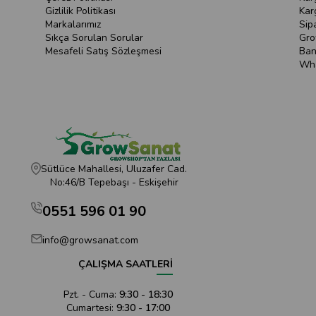
Gizlilik Politikası
Kar
Markalarımız
Sip
Sıkça Sorulan Sorular
Gro
Mesafeli Satış Sözleşmesi
Ban
Wha
Sütlüce Mahallesi, Uluzafer Cad.
No:46/B Tepebaşı - Eskişehir
0551 596 01 90
info@growsanat.com
ÇALIŞMA SAATLERİ
Pzt. - Cuma:
9:30 - 18:30
Cumartesi:
9:30 - 17:00