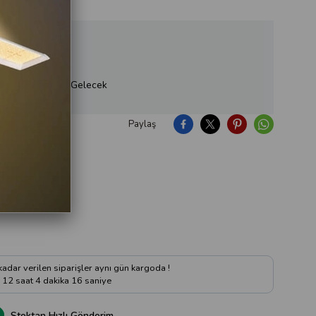
ükendi, Yakında Gelecek
Paylaş
ıya Soru Sor
 kadar verilen siparişler aynı gün kargoda !
12
saat
4
dakika
15
saniye
Stoktan Hızlı Gönderim