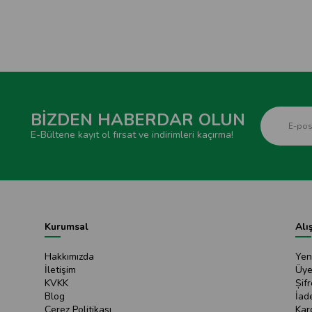
BİZDEN HABERDAR OLUN
E-Bültene kayıt ol fırsat ve indirimleri kaçırma!
Kurumsal
Alı
Hakkımızda
Yen
İletişim
Üye
KVKK
Șif
Blog
İad
Çerez Politikası
Kar