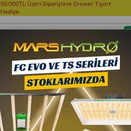
.000TL Üzeri Siparişlere Grower Tişört
Üc
diye
Kargom Nerede?
Bitki Besi
Citizen
Citizen Prb 56 W Çip
996,82 TL
10
897,14 TL
(KDV Da