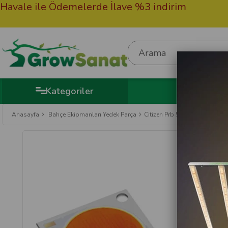
vale ile Ödemelerde İlave %3 indirim
50
He
Kategoriler
Anasayfa
Bahçe Ekipmanları Yedek Parça
Citizen Prb 56 W Çip