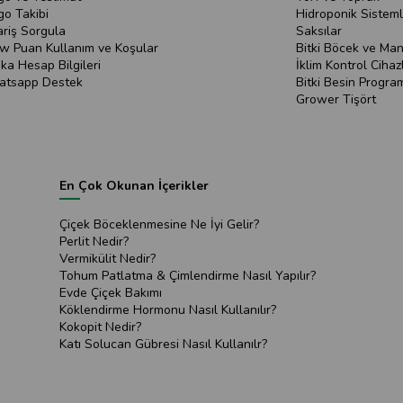
go Takibi
Hidroponik Sisteml
ariş Sorgula
Saksılar
w Puan Kullanım ve Koşular
Bitki Böcek ve Mant
ka Hesap Bilgileri
İklim Kontrol Cihazl
tsapp Destek
Bitki Besin Program
Grower Tişört
En Çok Okunan İçerikler
Çiçek Böceklenmesine Ne İyi Gelir?
Perlit Nedir?
Vermikülit Nedir?
Tohum Patlatma & Çimlendirme Nasıl Yapılır?
Evde Çiçek Bakımı
Köklendirme Hormonu Nasıl Kullanılır?
Kokopit Nedir?
Katı Solucan Gübresi Nasıl Kullanılr?