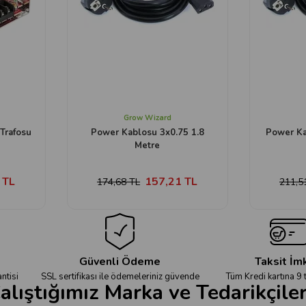
Grow Wizard
Trafosu
Power Kablosu 3x0.75 1.8
Power Ka
Metre
 TL
157,21 TL
174,68 TL
211,5
Güvenli Ödeme
Taksit İm
ntisi
SSL sertifikası ile ödemeleriniz güvende
Tüm Kredi kartına 9 
alıştığımız Marka ve Tedarikçile