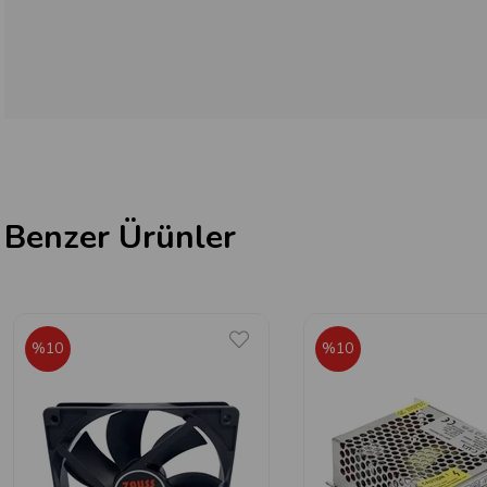
Benzer Ürünler
%10
%10