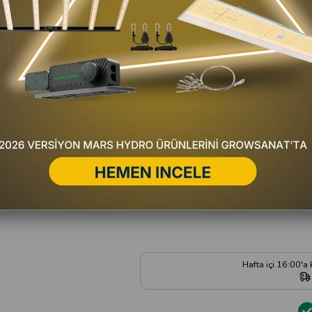
T
Favorilere Ekle
Fiyat Düşünce Haber Ver
Gelince Haber Ver
Satıc
Yorum Yaz
Hafta içi 16:00'a