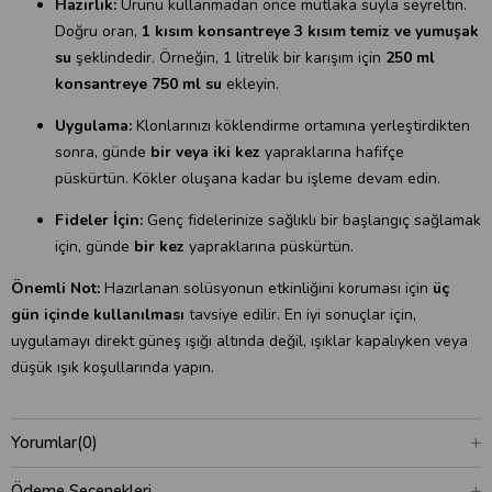
Hazırlık:
Ürünü kullanmadan önce mutlaka suyla seyreltin.
Doğru oran,
1 kısım konsantreye 3 kısım temiz ve yumuşak
su
şeklindedir. Örneğin, 1 litrelik bir karışım için
250 ml
konsantreye 750 ml su
ekleyin.
Uygulama:
Klonlarınızı köklendirme ortamına yerleştirdikten
sonra, günde
bir veya iki kez
yapraklarına hafifçe
püskürtün. Kökler oluşana kadar bu işleme devam edin.
Fideler İçin:
Genç fidelerinize sağlıklı bir başlangıç sağlamak
için, günde
bir kez
yapraklarına püskürtün.
Önemli Not:
Hazırlanan solüsyonun etkinliğini koruması için
üç
gün içinde kullanılması
tavsiye edilir. En iyi sonuçlar için,
uygulamayı direkt güneş ışığı altında değil, ışıklar kapalıyken veya
düşük ışık koşullarında yapın.
Yorumlar
(0)
Ödeme Seçenekleri