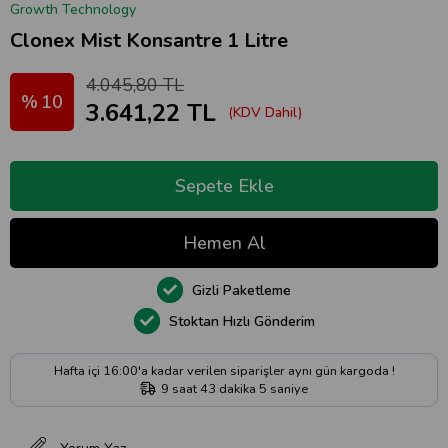
Growth Technology
Clonex Mist Konsantre 1 Litre
4.045,80 TL
10
3.641,22 TL
(KDV Dahil)
Gizli Paketleme
Stoktan Hızlı Gönderim
Hafta içi 16:00'a kadar verilen siparişler aynı gün kargoda !
9
saat
43
dakika
5
saniye