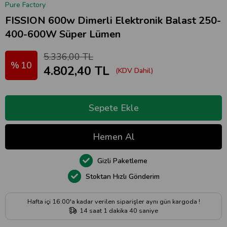
Pure Factory
FISSION 600w Dimerli Elektronik Balast 250-
400-600W Süper Lümen
5.336,00 TL
10
4.802,40 TL
(KDV Dahil)
Gizli Paketleme
Stoktan Hızlı Gönderim
Hafta içi 16:00'a kadar verilen siparişler aynı gün kargoda !
14
saat
1
dakika
40
saniye