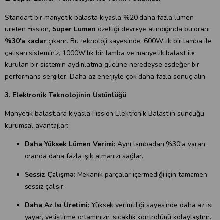
Standart bir manyetik balasta kıyasla %20 daha fazla lümen
üreten Fission,
Super Lumen
özelliği devreye alındığında bu oranı
%30'a kadar
çıkarır. Bu teknoloji sayesinde, 600W'lık bir lamba ile
çalışan sisteminiz, 1000W'lık bir lamba ve manyetik balast ile
kurulan bir sistemin aydınlatma gücüne neredeyse eşdeğer bir
performans sergiler. Daha az enerjiyle çok daha fazla sonuç alın.
3. Elektronik Teknolojinin Üstünlüğü
Manyetik balastlara kıyasla Fission Elektronik Balast'ın sunduğu
kurumsal avantajlar:
Daha Yüksek Lümen Verimi:
Aynı lambadan %30'a varan
oranda daha fazla ışık almanızı sağlar.
Sessiz Çalışma:
Mekanik parçalar içermediği için tamamen
sessiz çalışır.
Daha Az Isı Üretimi:
Yüksek verimliliği sayesinde daha az ısı
yayar, yetiştirme ortamınızın sıcaklık kontrolünü kolaylaştırır.