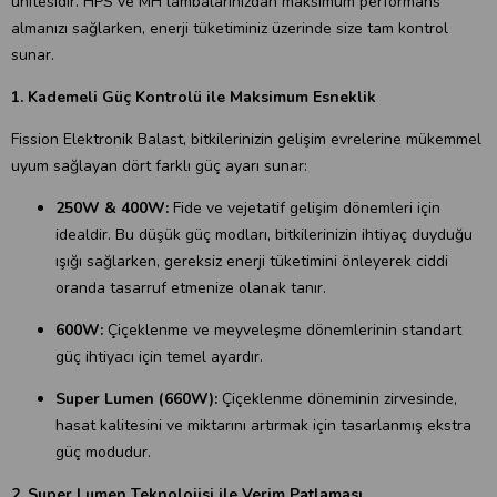
ünitesidir. HPS ve MH lambalarınızdan maksimum performans
almanızı sağlarken, enerji tüketiminiz üzerinde size tam kontrol
sunar.
1. Kademeli Güç Kontrolü ile Maksimum Esneklik
Fission Elektronik Balast, bitkilerinizin gelişim evrelerine mükemmel
uyum sağlayan dört farklı güç ayarı sunar:
250W & 400W:
Fide ve vejetatif gelişim dönemleri için
idealdir. Bu düşük güç modları, bitkilerinizin ihtiyaç duyduğu
ışığı sağlarken, gereksiz enerji tüketimini önleyerek ciddi
oranda tasarruf etmenize olanak tanır.
600W:
Çiçeklenme ve meyveleşme dönemlerinin standart
güç ihtiyacı için temel ayardır.
Super Lumen (660W):
Çiçeklenme döneminin zirvesinde,
hasat kalitesini ve miktarını artırmak için tasarlanmış ekstra
güç modudur.
2. Super Lumen Teknolojisi ile Verim Patlaması