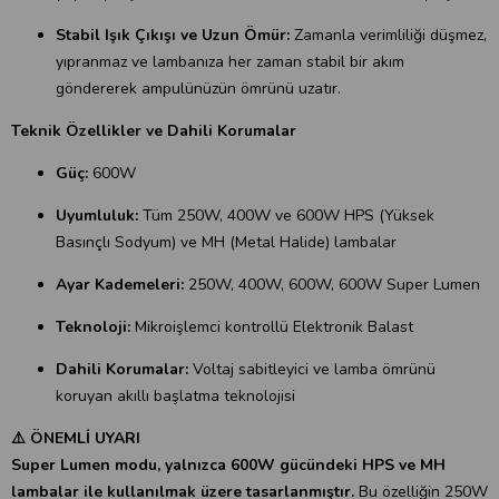
Stabil Işık Çıkışı ve Uzun Ömür:
Zamanla verimliliği düşmez,
yıpranmaz ve lambanıza her zaman stabil bir akım
göndererek ampulünüzün ömrünü uzatır.
Teknik Özellikler ve Dahili Korumalar
Güç:
600W
Uyumluluk:
Tüm 250W, 400W ve 600W HPS (Yüksek
Basınçlı Sodyum) ve MH (Metal Halide) lambalar
Ayar Kademeleri:
250W, 400W, 600W, 600W Super Lumen
Teknoloji:
Mikroişlemci kontrollü Elektronik Balast
Dahili Korumalar:
Voltaj sabitleyici ve lamba ömrünü
koruyan akıllı başlatma teknolojisi
⚠️ ÖNEMLİ UYARI
Super Lumen modu, yalnızca 600W gücündeki HPS ve MH
lambalar ile kullanılmak üzere tasarlanmıştır.
Bu özelliğin 250W