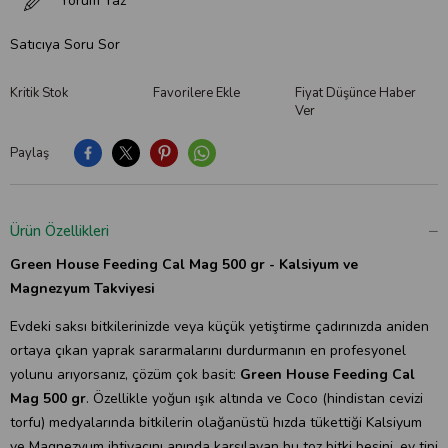
Yorum Yaz
Satıcıya Soru Sor
Kritik Stok
Favorilere Ekle
Fiyat Düşünce Haber
Ver
Paylaş
Ürün Özellikleri
Green House Feeding Cal Mag 500 gr - Kalsiyum ve
Magnezyum Takviyesi
Evdeki saksı bitkilerinizde veya küçük yetiştirme çadırınızda aniden
ortaya çıkan yaprak sararmalarını durdurmanın en profesyonel
yolunu arıyorsanız, çözüm çok basit:
Green House Feeding Cal
Mag 500 gr
. Özellikle yoğun ışık altında ve Coco (hindistan cevizi
torfu) medyalarında bitkilerin olağanüstü hızda tükettiği Kalsiyum
ve Magnezyum ihtiyacını anında karşılayan bu toz bitki besini, ev tipi