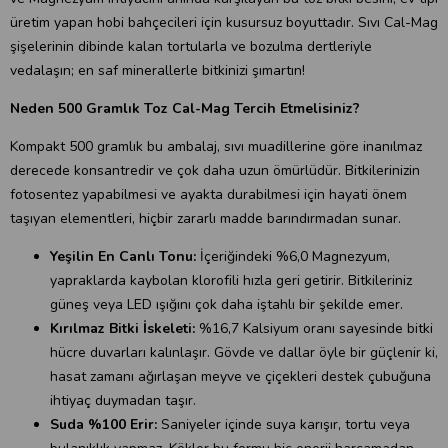
üretim yapan hobi bahçecileri için kusursuz boyuttadır. Sıvı Cal-Mag
şişelerinin dibinde kalan tortularla ve bozulma dertleriyle
vedalaşın; en saf minerallerle bitkinizi şımartın!
Neden 500 Gramlık Toz Cal-Mag Tercih Etmelisiniz?
Kompakt 500 gramlık bu ambalaj, sıvı muadillerine göre inanılmaz
derecede konsantredir ve çok daha uzun ömürlüdür. Bitkilerinizin
fotosentez yapabilmesi ve ayakta durabilmesi için hayati önem
taşıyan elementleri, hiçbir zararlı madde barındırmadan sunar.
Yeşilin En Canlı Tonu:
İçeriğindeki %6,0 Magnezyum,
yapraklarda kaybolan klorofili hızla geri getirir. Bitkileriniz
güneş veya LED ışığını çok daha iştahlı bir şekilde emer.
Kırılmaz Bitki İskeleti:
%16,7 Kalsiyum oranı sayesinde bitki
hücre duvarları kalınlaşır. Gövde ve dallar öyle bir güçlenir ki,
hasat zamanı ağırlaşan meyve ve çiçekleri destek çubuğuna
ihtiyaç duymadan taşır.
Suda %100 Erir:
Saniyeler içinde suya karışır, tortu veya