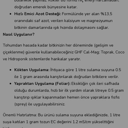
bulanıklık yapmaz. Kökler bu formu hiç enerji harcamadan,
doğrudan emerek bünyesine katar.
Hızlı Emici Azot Desteği:
Formülünde yer alan %13,5
oranındaki saf azot, verilen kalsiyum ve magnezyumun
bitkinin damarlarında ışık hızında dolaşmasını sağlar.
Nasıl Uygulanır?
Tohumdan hasada kadar bitkinizin her döneminde (gelişim ve
çiçeklenme) güvenle kullanabileceğiniz GHF Cal-Mag; Toprak, Coco
ve Hidroponik sistemlerde harikalar yaratır.
Kökten Uygulama:
İhtiyaca göre 1 litre sulama suyuna 0.5
ile 1 gram arasında karıştırılarak doğrudan bitkilere verilir.
Yapraktan Uygulama (Foliar):
Eksikliğin çok ileri safhada
olduğu durumlarda, hızlı bir ilk yardım olarak litreye 0.5 gram
karıştırıp ışıklar kapanmadan hemen önce yapraklara fısfıs
(sprey) ile uygulayabilirsiniz.
Önemli Hatırlatma: Bu ürünü sulama suyuna eklediğinizde, 1 litre
suya katılan 1 gram tozun EC değerini 1.2 mS/cm yükselttiğini