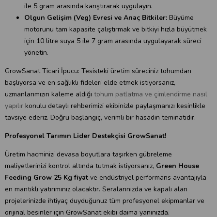
ile 5 gram arasında karıştırarak uygulayın.
Olgun Gelişim (Veg) Evresi ve Anaç Bitkiler:
Büyüme
motorunu tam kapasite çalıştırmak ve bitkiyi hızla büyütmek
için 10 litre suya 5 ile 7 gram arasında uygulayarak süreci
yönetin.
GrowSanat Ticari İpucu: Tesisteki üretim süreciniz tohumdan
başlıyorsa ve en sağlıklı fideleri elde etmek istiyorsanız,
uzmanlarımızın kaleme aldığı
tohum patlatma ve çimlendirme nasıl
yapılır
konulu detaylı rehberimizi ekibinizle paylaşmanızı kesinlikle
tavsiye ederiz. Doğru başlangıç, verimli bir hasadın teminatıdır.
Profesyonel Tarımın Lider Destekçisi GrowSanat!
Üretim hacminizi devasa boyutlara taşırken gübreleme
maliyetlerinizi kontrol altında tutmak istiyorsanız,
Green House
Feeding Grow 25 Kg fiyat
ve endüstriyel performans avantajıyla
en mantıklı yatırımınız olacaktır. Seralarınızda ve kapalı alan
projelerinizde ihtiyaç duyduğunuz tüm profesyonel ekipmanlar ve
orijinal besinler için GrowSanat ekibi daima yanınızda.