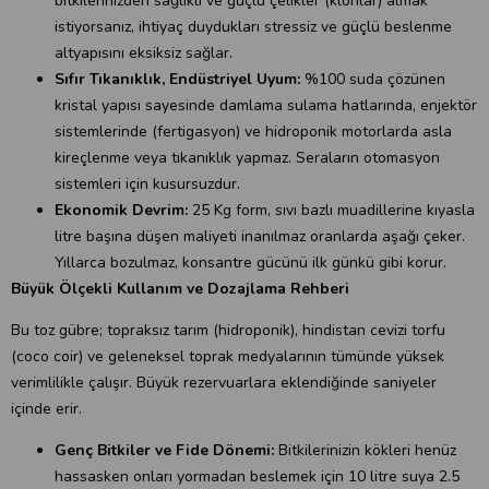
bitkilerinizden sağlıklı ve güçlü çelikler (klonlar) almak
istiyorsanız, ihtiyaç duydukları stressiz ve güçlü beslenme
altyapısını eksiksiz sağlar.
Sıfır Tıkanıklık, Endüstriyel Uyum:
%100 suda çözünen
kristal yapısı sayesinde damlama sulama hatlarında, enjektör
sistemlerinde (fertigasyon) ve hidroponik motorlarda asla
kireçlenme veya tıkanıklık yapmaz. Seraların otomasyon
sistemleri için kusursuzdur.
Ekonomik Devrim:
25 Kg form, sıvı bazlı muadillerine kıyasla
litre başına düşen maliyeti inanılmaz oranlarda aşağı çeker.
Yıllarca bozulmaz, konsantre gücünü ilk günkü gibi korur.
Büyük Ölçekli Kullanım ve Dozajlama Rehberi
Bu toz gübre; topraksız tarım (hidroponik), hindistan cevizi torfu
(coco coir) ve geleneksel toprak medyalarının tümünde yüksek
verimlilikle çalışır. Büyük rezervuarlara eklendiğinde saniyeler
içinde erir.
Genç Bitkiler ve Fide Dönemi:
Bitkilerinizin kökleri henüz
hassasken onları yormadan beslemek için 10 litre suya 2.5