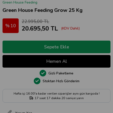
Green House Feeding
Green House Feeding Grow 25 Kg
22.995,00 TL
10
20.695,50 TL
(KDV Dahil)
Gizli Paketleme
Stoktan Hızlı Gönderim
Hafta içi 16:00'a kadar verilen siparişler aynı gün kargoda !
17
saat
17
dakika
19
saniye
yarın