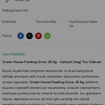
Yorum Yaz
Satıcıya Soru Sor
Kritik Stok
Favorilere Ekle
Fiyat Düşünce Haber
Ver
Paylaş
Ürün Özellikleri
Green House Feeding Grow 25 Kg - Gelişim (Veg) Toz Gübresi
Büyük ölçekli bitki yetiştirme tesislerinde ve ticari bahçelerde
kârlılığı artırmanın altın kuralı, maliyetleri düşürürken performansı
zirveye taşımaktır.
Green House Feeding Grow 25 Kg
, bitkilerin
büyüme (vejetatif) dönemi için tasarlanmış, endüstri standartlarını
belirleyen profesyonel bir mineral toz bitki besinidir. Sıvı gübrelerin
taşıma, depolama ve kısa raf ömrü gibi yarattığı tüm lojistik
engelleri ortadan kaldıran bu 25 kilogramlık mega ambalaj; binlerce