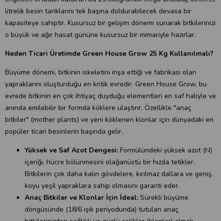
litrelik besin tanklarını tek başına doldurabilecek devasa bir
kapasiteye sahiptir. Kusursuz bir gelişim dönemi sunarak bitkilerinizi
o büyük ve ağır hasat gününe kusursuz bir mimariyle hazırlar.
Neden Ticari Üretimde Green House Grow 25 Kg Kullanılmalı?
Büyüme dönemi, bitkinin iskeletini inşa ettiği ve fabrikası olan
yapraklarını oluşturduğu en kritik evredir. Green House Grow, bu
evrede bitkinin en çok ihtiyaç duyduğu elementleri en saf haliyle ve
anında emilebilir bir formda köklere ulaştırır. Özellikle "anaç
bitkiler" (mother plants) ve yeni köklenen klonlar için dünyadaki en
popüler ticari besinlerin başında gelir.
Yüksek ve Saf Azot Dengesi:
Formülündeki yüksek azot (N)
içeriği, hücre bölünmesini olağanüstü bir hızda tetikler.
Bitkilerin çok daha kalın gövdelere, kırılmaz dallara ve geniş,
koyu yeşil yapraklara sahip olmasını garanti eder.
Anaç Bitkiler ve Klonlar İçin İdeal:
Sürekli büyüme
döngüsünde (18/6 ışık periyodunda) tutulan anaç