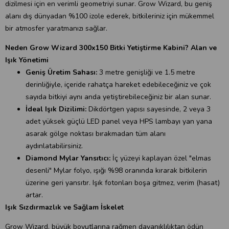
dizilmesi için en verimli geometriyi sunar. Grow Wizard, bu geniş
alanı dış dünyadan %100 izole ederek, bitkileriniz için mükemmel
bir atmosfer yaratmanızı sağlar.
Neden Grow Wizard 300x150 Bitki Yetiştirme Kabini? Alan ve
Işık Yönetimi
Geniş Üretim Sahası:
3 metre genişliği ve 1.5 metre
derinliğiyle, içeride rahatça hareket edebileceğiniz ve çok
sayıda bitkiyi aynı anda yetiştirebileceğiniz bir alan sunar.
İdeal Işık Dizilimi:
Dikdörtgen yapısı sayesinde, 2 veya 3
adet yüksek güçlü LED panel veya HPS lambayı yan yana
asarak gölge noktası bırakmadan tüm alanı
aydınlatabilirsiniz.
Diamond Mylar Yansıtıcı:
İç yüzeyi kaplayan özel "elmas
desenli" Mylar folyo, ışığı %98 oranında kırarak bitkilerin
üzerine geri yansıtır. Işık fotonları boşa gitmez, verim (hasat)
artar.
Işık Sızdırmazlık ve Sağlam İskelet
Grow Wizard, büyük boyutlarına rağmen dayanıklılıktan ödün