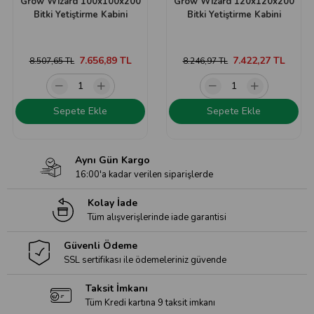
Grow Wizard 100x100x200
Grow Wizard 120x120x200
Bitki Yetiştirme Kabini
Bitki Yetiştirme Kabini
7.656,89 TL
7.422,27 TL
8.507,65 TL
8.246,97 TL
Sepete Ekle
Sepete Ekle
Aynı Gün Kargo
16:00'a kadar verilen siparişlerde
Kolay İade
Tüm alışverişlerinde iade garantisi
Güvenli Ödeme
SSL sertifikası ile ödemeleriniz güvende
Taksit İmkanı
Tüm Kredi kartına 9 taksit imkanı