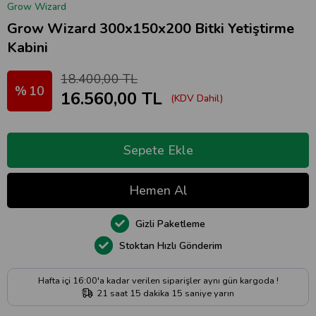
Grow Wizard
Grow Wizard 300x150x200 Bitki Yetiştirme
Kabini
18.400,00 TL
10
16.560,00 TL
(KDV Dahil)
Gizli Paketleme
Stoktan Hızlı Gönderim
Hafta içi 16:00'a kadar verilen siparişler aynı gün kargoda !
21
saat
15
dakika
14
saniye
yarın