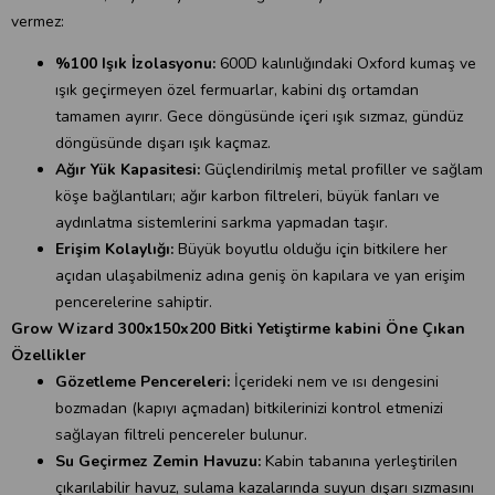
vermez:
%100 Işık İzolasyonu:
600D kalınlığındaki Oxford kumaş ve
ışık geçirmeyen özel fermuarlar, kabini dış ortamdan
tamamen ayırır. Gece döngüsünde içeri ışık sızmaz, gündüz
döngüsünde dışarı ışık kaçmaz.
Ağır Yük Kapasitesi:
Güçlendirilmiş metal profiller ve sağlam
köşe bağlantıları; ağır karbon filtreleri, büyük fanları ve
aydınlatma sistemlerini sarkma yapmadan taşır.
Erişim Kolaylığı:
Büyük boyutlu olduğu için bitkilere her
açıdan ulaşabilmeniz adına geniş ön kapılara ve yan erişim
pencerelerine sahiptir.
Grow Wizard 300x150x200 Bitki Yetiştirme kabini Öne Çıkan
Özellikler
Gözetleme Pencereleri:
İçerideki nem ve ısı dengesini
bozmadan (kapıyı açmadan) bitkilerinizi kontrol etmenizi
sağlayan filtreli pencereler bulunur.
Su Geçirmez Zemin Havuzu:
Kabin tabanına yerleştirilen
çıkarılabilir havuz, sulama kazalarında suyun dışarı sızmasını