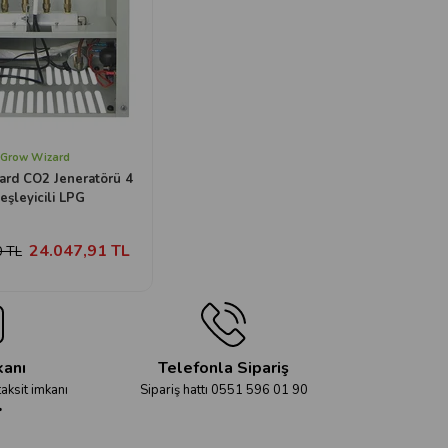
Grow Wizard
rd CO2 Jeneratörü 4
eşleyicili LPG
24.047,91 TL
0 TL
kanı
Telefonla Sipariş
taksit imkanı
Sipariş hattı 0551 596 01 90
r