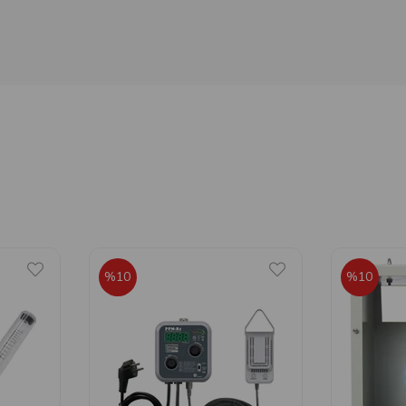
%10
%10