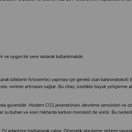
r ve uygun bir yere asılarak kullanılmalıdır.
ak bitkilerin fotosentez yapması için gerekli olan karbondioksiti (C
ini, verimin artmasını sağlar. Bu cihaz, özellikle büyük yetiştirme 
nda güvenlidir. Modern CO2 jeneratörleri, devrilme sensörleri ve ot
ktar su buharı ve eser miktarda karbon monoksit de üretir. Bu neden
2V adaptöre bağlanarak çalışır. Otomatik ateşleme sistemi sayesind