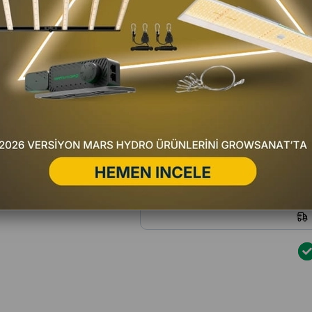
Favorilere Ekle
Fiyat Düşünce Haber Ver
Satıc
Yorum Yaz
Hafta içi 16:00'a