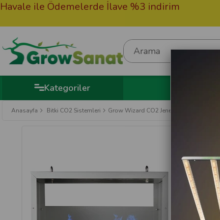
 ile Ödemelerde İlave %3 indirim
50.000
Hediy
Kategoriler
Anasayfa
Bitki CO2 Sistemleri
Grow Wizard CO2 Jeneratörü 8 Ateşleyici