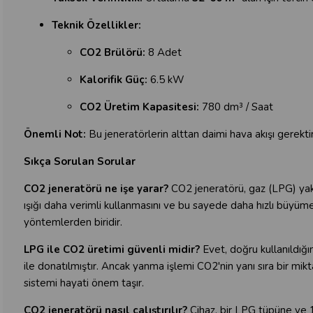
Teknik Özellikler:
CO2 Brülörü:
8 Adet
Kalorifik Güç:
6.5 kW
CO2 Üretim Kapasitesi:
780 dm³ / Saat
Önemli Not:
Bu jeneratörlerin alttan daimi hava akışı gerektiri
Sıkça Sorulan Sorular
CO2 jeneratörü ne işe yarar?
CO2 jeneratörü, gaz (LPG) yakar
ışığı daha verimli kullanmasını ve bu sayede daha hızlı büyümes
yöntemlerden biridir.
LPG ile CO2 üretimi güvenli midir?
Evet, doğru kullanıldığı
ile donatılmıştır. Ancak yanma işlemi CO2'nin yanı sıra bir mi
sistemi hayati önem taşır.
CO2 jeneratörü nasıl çalıştırılır?
Cihaz, bir LPG tüpüne ve 1