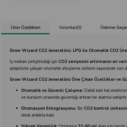
Ürün Özellikleri
Yorumlar
(0)
Ödeme Seçen
Grow Wizard CO2 Jeneratörü:
LPG ile Otomatik CO2 Üre
İç mekan yetiştiriciliği için
CO2 seviyesini artırmanın en veri
adaptörle çalışan otomatik ateşleme sistemi sayesinde son de
Grow Wizard CO2 Jeneratörü Öne Çıkan Özellikler ve Gü
Otomatik ve Güvenli Çalışma:
Dahili katı hal elektr
ve kurulum sırasında güvenliği artıran bir alarma sahiptir
Otomasyon Entegrasyonu:
Bir
CO2 kontrol ünitesin
ideal aralıkta kalır.
Yüksek Verimlilik:
Ortalama
32-60 m²
alan için tercih 