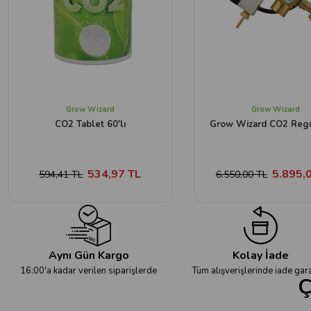
Grow Wizard
Grow Wizard
CO2 Tablet 60'lı
Grow Wizard CO2 Regü
534,97 TL
5.895,
594,41 TL
6.550,00 TL
Aynı Gün Kargo
Kolay İade
16:00'a kadar verilen siparişlerde
Tüm alışverişlerinde iade gara
Ç