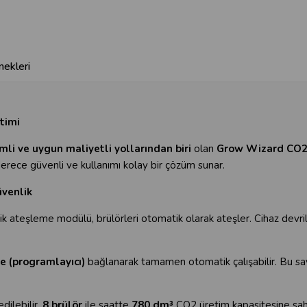
ekleri
timi
mli ve uygun maliyetli yollarından biri
olan
Grow Wizard CO2 
rece güvenli ve kullanımı kolay bir çözüm sunar.
venlik
onik ateşleme modülü, brülörleri otomatik olarak ateşler. Cihaz devr
.
e (programlayıcı)
bağlanarak tamamen otomatik çalışabilir. Bu say
edilebilir.
8 brülör
ile saatte
780 dm³
CO2 üretim kapasitesine sahi