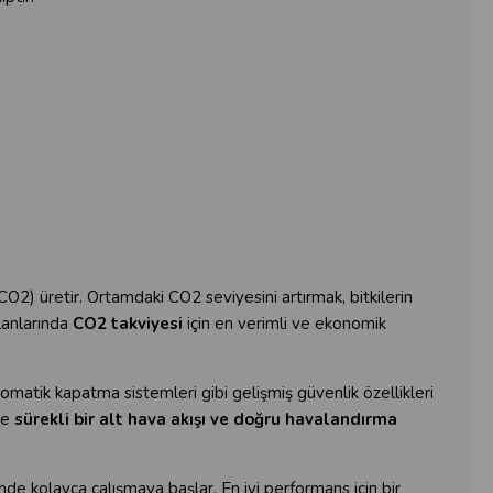
O2) üretir. Ortamdaki CO2 seviyesini artırmak, bitkilerin
alanlarında
CO2 takviyesi
için en verimli ve ekonomik
omatik kapatma sistemleri gibi gelişmiş güvenlik özellikleri
le
sürekli bir alt hava akışı ve doğru havalandırma
e kolayca çalışmaya başlar. En iyi performans için bir