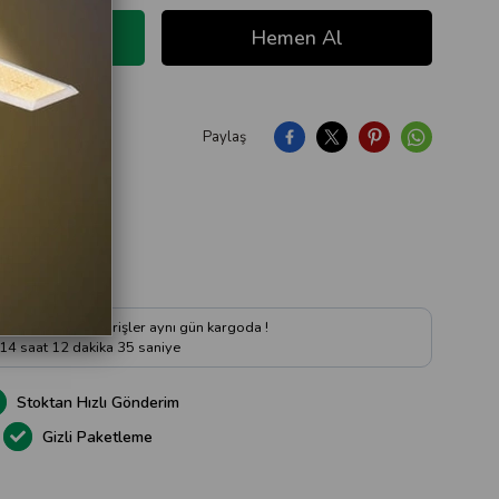
Paylaş
ıya Soru Sor
 kadar verilen siparişler aynı gün kargoda !
14
saat
12
dakika
34
saniye
Stoktan Hızlı Gönderim
Gizli Paketleme