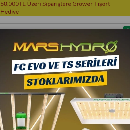
TL Üzeri Siparişlere Grower Tişört
Ücrets
e
Kargom Nerede?
Bitki Besi
li LPG
Grow Wizard
Grow Wizard CO2 Jene
30.919,90 TL
10
27.827,91 TL
(K