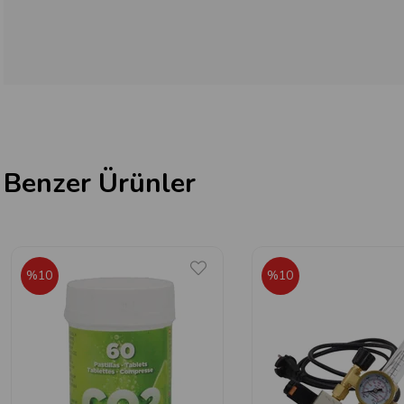
Benzer Ürünler
%10
%10