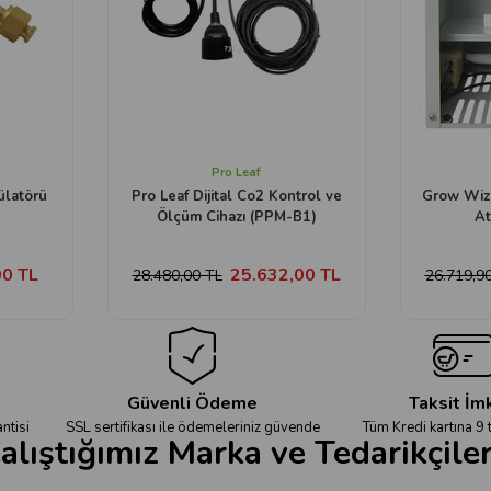
Pro Leaf
latörü
Pro Leaf Dijital Co2 Kontrol ve
Grow Wiza
Ölçüm Cihazı (PPM-B1)
At
00 TL
25.632,00 TL
28.480,00 TL
26.719,9
Güvenli Ödeme
Taksit İm
ntisi
SSL sertifikası ile ödemeleriniz güvende
Tüm Kredi kartına 9 
alıştığımız Marka ve Tedarikçile