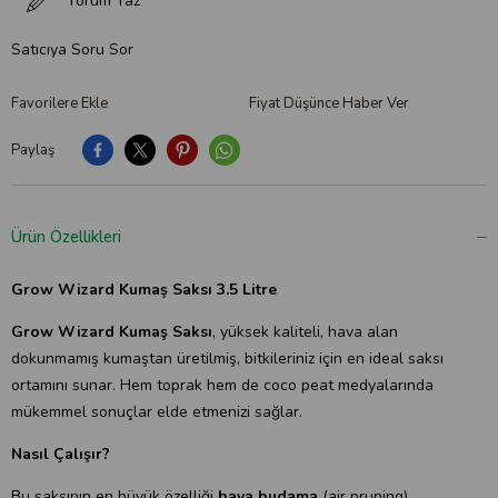
Yorum Yaz
Satıcıya Soru Sor
Favorilere Ekle
Fiyat Düşünce Haber Ver
Paylaş
Ürün Özellikleri
Grow Wizard Kumaş Saksı 3.5 Litre
Grow Wizard Kumaş Saksı
, yüksek kaliteli, hava alan
dokunmamış kumaştan üretilmiş, bitkileriniz için en ideal saksı
ortamını sunar. Hem toprak hem de coco peat medyalarında
mükemmel sonuçlar elde etmenizi sağlar.
Nasıl Çalışır?
Bu saksının en büyük özelliği
hava budama
(air pruning)