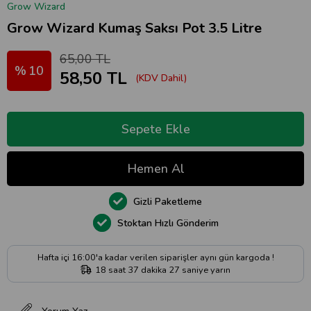
Grow Wizard
Grow Wizard Kumaş Saksı Pot 3.5 Litre
65,00 TL
10
58,50 TL
(KDV Dahil)
Gizli Paketleme
Stoktan Hızlı Gönderim
Hafta içi 16:00'a kadar verilen siparişler aynı gün kargoda !
18
saat
37
dakika
27
saniye
yarın