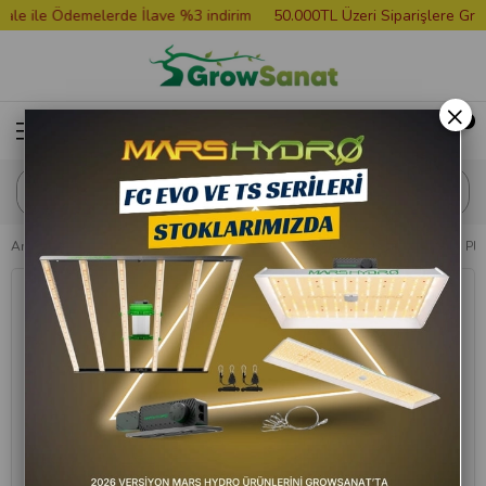
ile Ödemelerde İlave %3 indirim
50.000TL Üzeri Siparişlere Grower 
×
Anasayfa
Saksılar ve Tablalar
Saksı
Plastik Saksı
Grow Wizard Plast