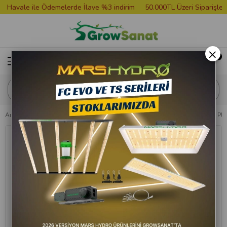
avale ile Ödemelerde İlave %3 indirim
50.000TL Üzeri Siparişlere G
×
Anasayfa
Saksılar ve Tablalar
Saksı
Plastik Saksı
Grow Wizard Plast