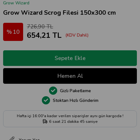
Grow Wizard
Grow Wizard Scrog Filesi 150x300 cm
726,90 TL
10
654,21 TL
(KDV Dahil)
Gizli Paketleme
Stoktan Hızlı Gönderim
Hafta içi 16:00'a kadar verilen siparişler aynı gün kargoda !
6
saat
21
dakika
44
saniye