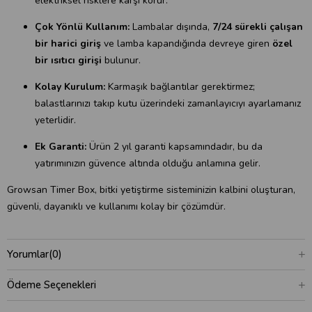
elektriksel risklere karşı korur.
Çok Yönlü Kullanım:
Lambalar dışında,
7/24 sürekli çalışan
bir harici giriş
ve lamba kapandığında devreye giren
özel
bir ısıtıcı girişi
bulunur.
Kolay Kurulum:
Karmaşık bağlantılar gerektirmez;
balastlarınızı takıp kutu üzerindeki zamanlayıcıyı ayarlamanız
yeterlidir.
Ek Garanti:
Ürün 2 yıl garanti kapsamındadır, bu da
yatırımınızın güvence altında olduğu anlamına gelir.
Growsan Timer Box, bitki yetiştirme sisteminizin kalbini oluşturan,
güvenli, dayanıklı ve kullanımı kolay bir çözümdür.
Yorumlar
(0)
Ödeme Seçenekleri