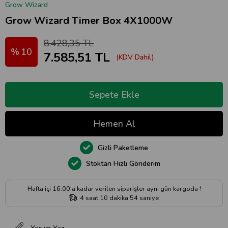
Grow Wizard
Grow Wizard Timer Box 4X1000W
8.428,35 TL
10
7.585,51 TL
(KDV Dahil)
Gizli Paketleme
Stoktan Hızlı Gönderim
Hafta içi 16:00'a kadar verilen siparişler aynı gün kargoda !
4
saat
10
dakika
53
saniye