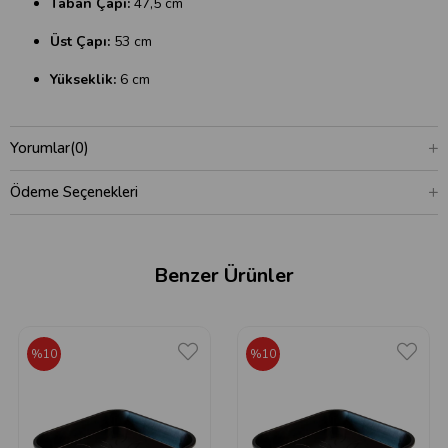
Taban Çapı:
47,5 cm
Üst Çapı:
53 cm
Yükseklik:
6 cm
Yorumlar
(0)
Ödeme Seçenekleri
Benzer Ürünler
%10
%10