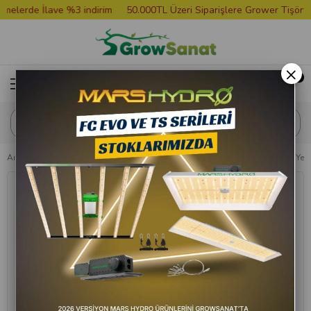
erde İlave %3 indirim
50.000TL Üzeri Siparişlere Grower Tişört Hed
×
Anasayfa
Saksılar ve Tablalar
Saksı Altlığı
Grow Wizard Yuvarlak Yeşil