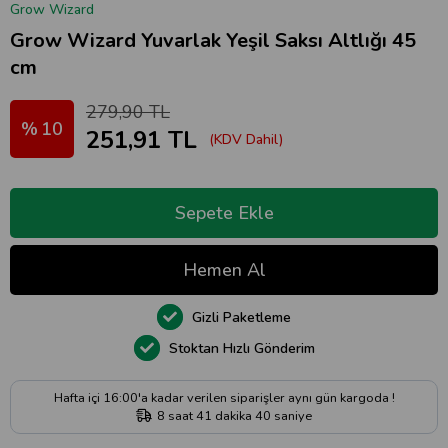
Grow Wizard
Grow Wizard Yuvarlak Yeşil Saksı Altlığı 45
cm
279,90 TL
10
251,91 TL
(KDV Dahil)
Gizli Paketleme
Stoktan Hızlı Gönderim
Hafta içi 16:00'a kadar verilen siparişler aynı gün kargoda !
8
saat
41
dakika
40
saniye