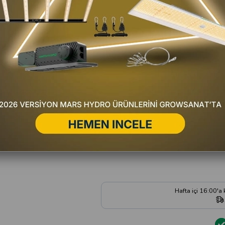
T
Favorilere Ekle
Fiyat Düşünce Haber Ver
Gelince Haber Ver
Satıc
Yorum Yaz
Hafta içi 16:00'a