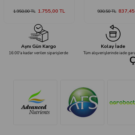
1.755,00 TL
837,45
1.950,00 TL
930,50 TL
Aynı Gün Kargo
Kolay İade
16:00'a kadar verilen siparişlerde
Tüm alışverişlerinde iade gara
Ç