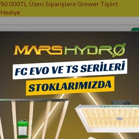
TL Üzeri Siparişlere Grower Tişört
Ücrets
e
Kargom Nerede?
Bitki Besi
n 400W MH Gelişim Dönemi
Growsan
Growsan 400W MH G
752,40 TL
10
677,16 TL
(KDV Da