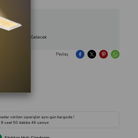
ükendi, Yakında Gelecek
Paylaş
ıya Soru Sor
 kadar verilen siparişler aynı gün kargoda !
8
saat
50
dakika
44
saniye
Stoktan Hızlı Gönderim