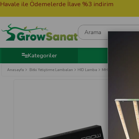
 ile Ödemelerde İlave %3 indirim
50.000
Hediy
Kategoriler
Anasayfa
Bitki Yetiştirme Lambaları
HID Lamba
MH Lamba
Growsa