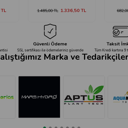
 TL
1.336,50 TL
1.485,00 TL
682,0
Güvenli Ödeme
Taksit İm
ntisi
SSL sertifikası ile ödemeleriniz güvende
Tüm Kredi kartına 9 
alıştığımız Marka ve Tedarikçile