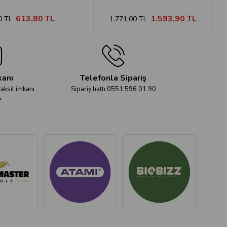
613,80 TL
1.593,90 TL
0 TL
1.771,00 TL
kanı
Telefonla Sipariş
taksit imkanı
Sipariş hattı 0551 596 01 90
r