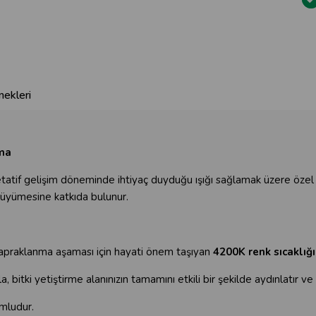
ekleri
ma
jetatif gelişim döneminde ihtiyaç duyduğu ışığı sağlamak üzere özel 
ı büyümesine katkıda bulunur.
 yapraklanma aşaması için hayati önem taşıyan
4200K renk sıcaklığı
yla, bitki yetiştirme alanınızın tamamını etkili bir şekilde aydınlatı
mludur.