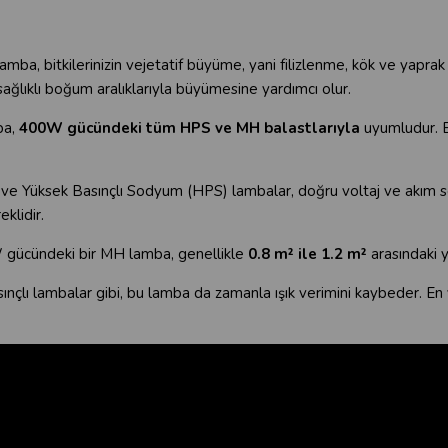
 bitkilerinizin vejetatif büyüme, yani filizlenme, kök ve yaprak g
 sağlıklı boğum aralıklarıyla büyümesine yardımcı olur.
ba,
400W gücündeki tüm HPS ve MH balastlarıyla
uyumludur. En
ve Yüksek Basınçlı Sodyum (HPS) lambalar, doğru voltaj ve akım sev
klidir.
gücündeki bir MH lamba, genellikle
0.8 m² ile 1.2 m²
arasındaki ye
nçlı lambalar gibi, bu lamba da zamanla ışık verimini kaybeder. En