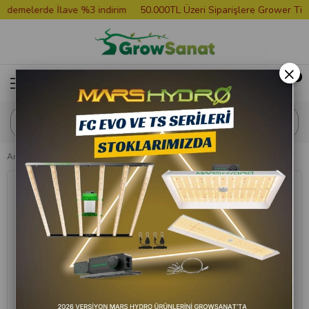
melerde İlave %3 indirim
50.000TL Üzeri Siparişlere Grower Tişört 
×
Anasayfa
Bitki Besini
Hesi Bloom Complex 10 Litre Bitki Besini