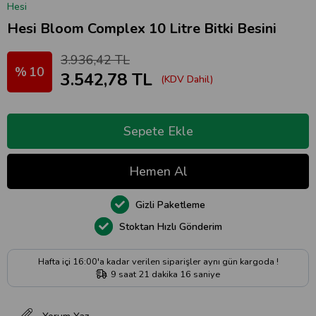
Hesi
Hesi Bloom Complex 10 Litre Bitki Besini
3.936,42 TL
10
3.542,78 TL
(KDV Dahil)
Gizli Paketleme
Stoktan Hızlı Gönderim
Hafta içi 16:00'a kadar verilen siparişler aynı gün kargoda !
9
saat
21
dakika
15
saniye