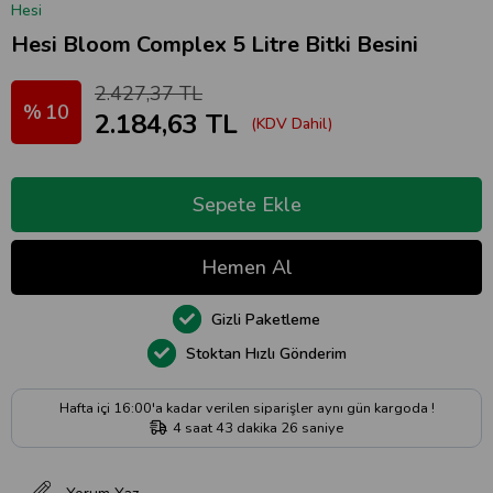
Hesi
Hesi Bloom Complex 5 Litre Bitki Besini
2.427,37 TL
10
2.184,63 TL
(KDV Dahil)
Gizli Paketleme
Stoktan Hızlı Gönderim
Hafta içi 16:00'a kadar verilen siparişler aynı gün kargoda !
4
saat
43
dakika
25
saniye