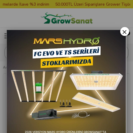
erde İlave %3 indirim
50.000TL Üzeri Siparişlere Grower Tişört Hed
×
Anasayfa
Bitki Besini
Hesi Bloom Complex 5 Litre Bitki Besini