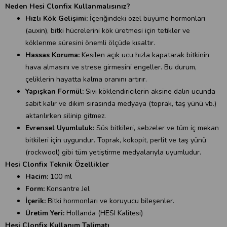
Neden Hesi Clonfix Kullanmalısınız?
Hızlı Kök Gelişimi:
İçeriğindeki özel büyüme hormonları
(auxin), bitki hücrelerini kök üretmesi için tetikler ve
köklenme süresini önemli ölçüde kısaltır.
Hassas Koruma:
Kesilen açık ucu hızla kapatarak bitkinin
hava almasını ve strese girmesini engeller. Bu durum,
çeliklerin hayatta kalma oranını artırır.
Yapışkan Formül:
Sıvı köklendiricilerin aksine dalın ucunda
sabit kalır ve dikim sırasında medyaya (toprak, taş yünü vb.)
aktarılırken silinip gitmez.
Evrensel Uyumluluk:
Süs bitkileri, sebzeler ve tüm iç mekan
bitkileri için uygundur. Toprak, kokopit, perlit ve taş yünü
(rockwool) gibi tüm yetiştirme medyalarıyla uyumludur.
Hesi Clonfix Teknik Özellikler
Hacim:
100 ml
Form:
Konsantre Jel
İçerik:
Bitki hormonları ve koruyucu bileşenler.
Üretim Yeri:
Hollanda (HESI Kalitesi)
Hesi Clonfix Kullanım Talimatı