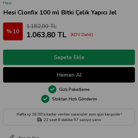
Hesi
Hesi Clonfix 100 ml Bitki Çelik Yapıcı Jel
1.182,00 TL
10
1.063,80 TL
(KDV Dahil)
Gizli Paketleme
Stoktan Hızlı Gönderim
Hafta içi 16:00'a kadar verilen siparişler aynı gün kargoda !
22
saat
8
dakika
56
saniye
yarın