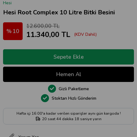
Hesi
Hesi Root Complex 10 Litre Bitki Besini
12.600,00 TL
10
11.340,00 TL
(KDV Dahil)
Gizli Paketleme
Stoktan Hızlı Gönderim
Hafta içi 16:00'a kadar verilen siparişler aynı gün kargoda !
20
saat
44
dakika
18
saniye
yarın