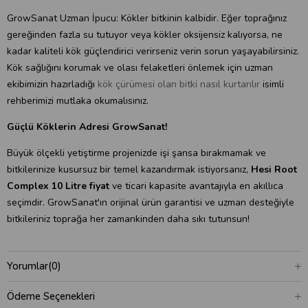
GrowSanat Uzman İpucu: Kökler bitkinin kalbidir. Eğer toprağınız
gereğinden fazla su tutuyor veya kökler oksijensiz kalıyorsa, ne
kadar kaliteli kök güçlendirici verirseniz verin sorun yaşayabilirsiniz.
Kök sağlığını korumak ve olası felaketleri önlemek için uzman
ekibimizin hazırladığı
kök çürümesi olan bitki nasıl kurtarılır
isimli
rehberimizi mutlaka okumalısınız.
Güçlü Köklerin Adresi GrowSanat!
Büyük ölçekli yetiştirme projenizde işi şansa bırakmamak ve
bitkilerinize kusursuz bir temel kazandırmak istiyorsanız,
Hesi Root
Complex 10 Litre fiyat
ve ticari kapasite avantajıyla en akıllıca
seçimdir. GrowSanat'ın orijinal ürün garantisi ve uzman desteğiyle
bitkileriniz toprağa her zamankinden daha sıkı tutunsun!
Yorumlar
(0)
Ödeme Seçenekleri