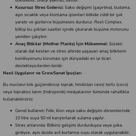
dökülebilir; bitkiyi yakmaz, besler.
Kusursuz Stres Giderici:
Saksı değişimi (şaşırtma), budama,
aşırı sıcaklık veya klonlama işlemleri bitkide ciddi bir şok
yaratır ve günlerce büyümesini durdurur. Root Complex,
bitkiyi bu şoktan saatler içinde çıkararak büyüme motorunu
yeniden çalıştırır.
Anaç Bitkiler (Mother Plants) İçin Mükemmel:
Sürekli
olarak dal kesilen ve stres altında yaşayan anaç bitkilerin
kondisyonunu koruması için dünyadaki en iyi ticari
destekleyicilerden biridir.
Nasıl Uygulanır ve GrowSanat İpuçları
Bu mucizevi kök güçlendiriciyi toprak, hindistan cevizi torfu (coco)
veya topraksız tarım (hidroponik) medyalarının tümünde rahatlıkla
kullanabilirsiniz.
Genel kullanım: Fide, klon veya saksı değişimi dönemlerinde
10 litre suya 50 ml karıştırılarak sulama yapılır.
Stres anlarında: Bitkiniz gelişimi durdurduysa veya şoka
girdiyse, aynı dozda acil kurtarma suyu olarak uygulanabilir.