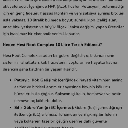
aktivatörüdür. İçeriğinde NPK (Azot, Fosfor, Potasyum) bulunmadığı
için en genç fideleri, hassas klonları ve yeni saksıya alınmış bitkileri
asla yakmaz. 10 litrelik bu mega boyut; sürekli klon (çelik) alan,
anaç bitki yetiştiren ve büyük ölçekli saksı değişimi yapan üreticiler
için inanılmaz bir ekonomik verimlilik sunar.
Neden Hesi Root Complex 10 Litre Tercih Edilmeli?
Hesi Root Complex sıradan bir gübre değildir; o, bitkinizin sinir
sistemini rahatlatan, kök hücrelerini coşturan ve hayatta kalma
direncini şaha kaldıran bir yaşam iksiridir.
Patlayıcı Kök Gelişimi:
İçeriğindeki hayati vitaminler, amino
asitler ve bitkisel enzimler sayesinde bitkinin kök ucu
hücreleri hızla çoğalır. Saksının içi kalın, bembeyaz ve besin
emmeye aç köklerle dolar.
Sıfır Gübre Yanığı (EC İçermez):
Gübre (tuz) içermediği için
iletkenliği (EC) artırmaz. Tohumdan yeni çıkmış bir fidenin
veya köklenen taze bir çeliğin üzerine dahi güvenle