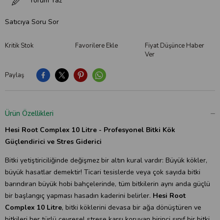
Yorum Yaz
Satıcıya Soru Sor
Kritik Stok
Favorilere Ekle
Fiyat Düşünce Haber
Ver
Paylaş
Ürün Özellikleri
Hesi Root Complex 10 Litre - Profesyonel Bitki Kök
Güçlendirici ve Stres Giderici
Bitki yetiştiriciliğinde değişmez bir altın kural vardır:
Büyük kökler,
büyük hasatlar demektir!
Ticari tesislerde veya çok sayıda bitki
barındıran büyük hobi bahçelerinde, tüm bitkilerin aynı anda güçlü
bir başlangıç yapması hasadın kaderini belirler.
Hesi Root
Complex 10 Litre
, bitki köklerini devasa bir ağa dönüştüren ve
bitkileri her türlü çevresel strese karşı koruyan birinci sınıf bir bitki