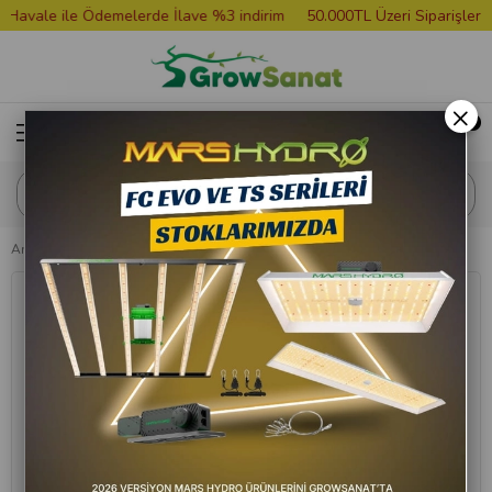
vale ile Ödemelerde İlave %3 indirim
50.000TL Üzeri Siparişlere Gr
×
Anasayfa
Bitki Besini
Hesi Super Vit 100 ml Bitki Amino Asit Desteği