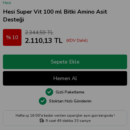
Hesi
Hesi Super Vit 100 ml Bitki Amino Asit
Desteği
2.344,59 TL
10
2.110,13 TL
(KDV Dahil)
Gizli Paketleme
Stoktan Hızlı Gönderim
Hafta içi 16:00'a kadar verilen siparişler aynı gün kargoda !
9
saat
49
dakika
32
saniye